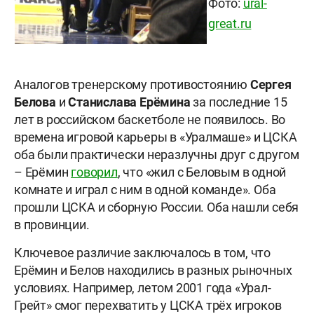
Фото:
ural-
great.ru
Аналогов тренерскому противостоянию
Сергея
Белова
и
Станислава Ерёмина
за последние 15
лет в российском баскетболе не появилось. Во
времена игровой карьеры в «Уралмаше» и ЦСКА
оба были практически неразлучны друг с другом
– Ерёмин
говорил
, что «жил с Беловым в одной
комнате и играл с ним в одной команде». Оба
прошли ЦСКА и сборную России. Оба нашли себя
в провинции.
Ключевое различие заключалось в том, что
Ерёмин и Белов находились в разных рыночных
условиях. Например, летом 2001 года «Урал-
Грейт» смог перехватить у ЦСКА трёх игроков