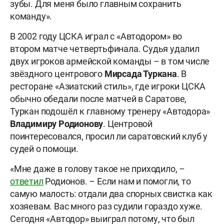
зубы. Для меня было главным сохранить
команду».
В 2002 году ЦСКА играл с «Автодором» во
втором матче четвертьфинала. Судья удалил
двух игроков армейской команды – в том числе
звёздного центрового
Мирсада Туркана
. В
ресторане «Азиатский стиль», где игроки ЦСКА
обычно обедали после матчей в Саратове,
Туркан подошёл к главному тренеру «Автодора»
Владимиру Родионову
. Центровой
поинтересовался, просил ли саратовский клуб у
судей о помощи.
«Мне даже в голову такое не приходило, –
ответил
Родионов. – Если нам и помогли, то
самую малость: отдали два спорных свистка как
хозяевам. Вас много раз судили гораздо хуже.
Сегодня «Автодор» выиграл потому, что был