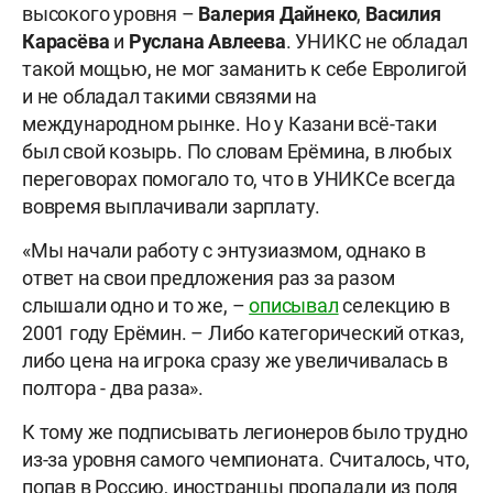
высокого уровня –
Валерия Дайнеко
,
Василия
Карасёва
и
Руслана Авлеева
. УНИКС не обладал
такой мощью, не мог заманить к себе Евролигой
и не обладал такими связями на
международном рынке. Но у Казани всё-таки
был свой козырь. По словам Ерёмина, в любых
переговорах помогало то, что в УНИКСе всегда
вовремя выплачивали зарплату.
«Мы начали работу с энтузиазмом, однако в
ответ на свои предложения раз за разом
слышали одно и то же, –
описывал
селекцию в
2001 году Ерёмин. – Либо категорический отказ,
либо цена на игрока сразу же увеличивалась в
полтора - два раза».
К тому же подписывать легионеров было трудно
из-за уровня самого чемпионата. Считалось, что,
попав в Россию, иностранцы пропадали из поля