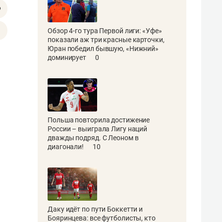
Обзор 4-го тура Первой лиги: «Уфе»
показали аж три красные карточки,
Юран победил бывшую, «Нижний»
доминирует
0
Польша повторила достижение
России – выиграла Лигу наций
дважды подряд. С Леоном в
диагонали!
10
Даку идёт по пути Боккетти и
Бояринцева: все футболисты, кто