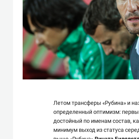
Летом трансферы «Рубина» и н
определенный оптимизм: первый
достойный по именам состав, ка
минимум выход из статуса серед
выше «Рубина»
Рината Билялет