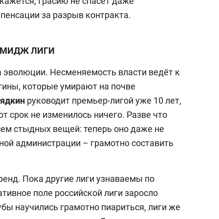
 кажется, Грасию не спасёт даже
мпенсации за разрыв контракта.
МИДЖ ЛИГИ
 эволюции. Несменяемость власти ведёт к
тины, которые умирают на почве
рядкин
руководит премьер-лигой уже 10 лет,
от срок не изменилось ничего. Разве что
сем стыдных вещей: теперь оно даже не
ной администрации – грамотно составить
ренд. Пока другие лиги узнаваемы по
ативное поле российской лиги заросло
бы научились грамотно пиариться, лиги же