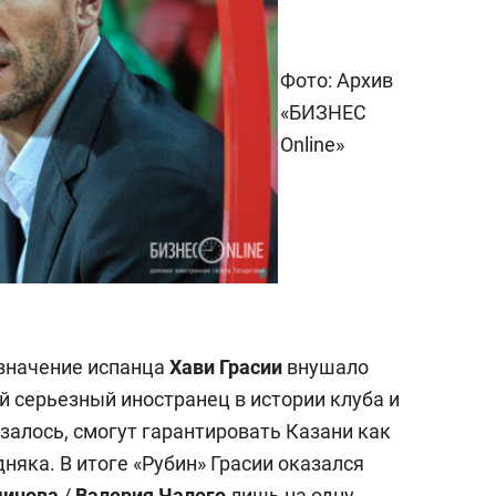
Фото: Архив
«БИЗНЕС
Online»
азначение испанца
Хави Грасии
внушало
 серьезный иностранец в истории клуба и
залось, смогут гарантировать Казани как
няка. В итоге «Рубин» Грасии оказался
динова
/
Валерия Чалого
лишь на одну