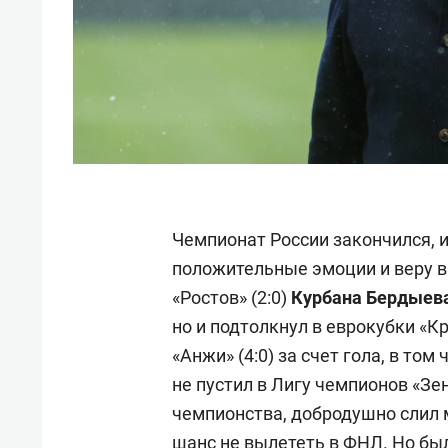
Чемпионат России закончился, 
положительные эмоции и веру в
«Ростов» (2:0)
Курбана Бердыев
но и подтолкнул в еврокубки «К
«Анжи» (4:0) за счет гола, в то
не пустил в Лигу чемпионов «Зен
чемпионства, добродушно слил ма
шанс не вылететь в ФНЛ. Но бы