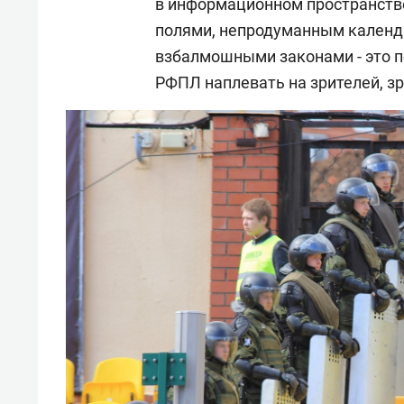
в информационном пространстве
полями, непродуманным календа
взбалмошными законами - это 
РФПЛ наплевать на зрителей, зр