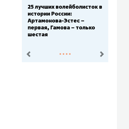
Бюджеты клубов КХЛ: СКА
– главный мажор, «Ак
Барс» – второй, «Салават
Юлаев» – середняк
пред.
след.