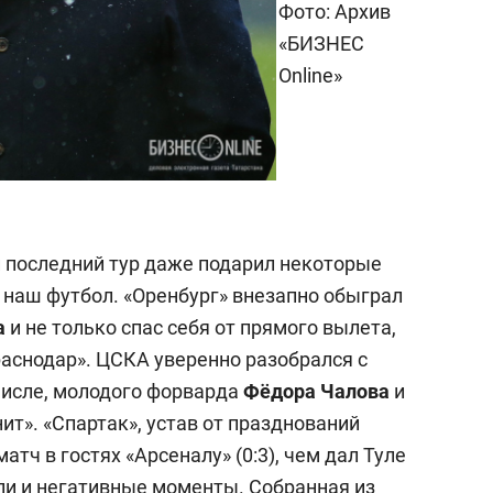
Фото: Архив
«БИЗНЕС
Online»
и последний тур даже подарил некоторые
 наш футбол. «Оренбург» внезапно обыграл
а
и не только спас себя от прямого вылета,
раснодар». ЦСКА уверенно разобрался с
м числе, молодого форварда
Фёдора Чалова
и
ит». «Спартак», устав от празднований
тч в гостях «Арсеналу» (0:3), чем дал Туле
ли и негативные моменты. Собранная из