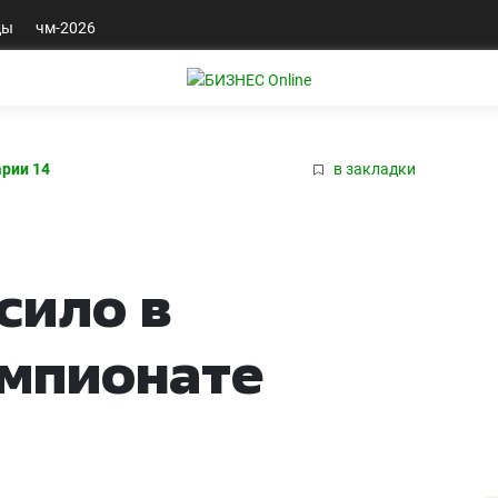
ды
чм-2026
рии 14
в закладки
есило в
мпионате