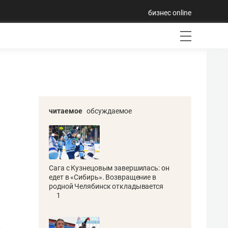
бизнес online
читаемое
обсуждаемое
Сага с Кузнецовым завершилась: он
едет в «Сибирь». Возвращение в
родной Челябинск откладывается
1