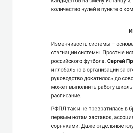
кандидатов на смену испанцу и,
количество нулей в пункте о ко
И
Изменчивость системы – основа
стагнации системы. Простые ис
российского футбола.
Сергей П
и глобально в организации за эт
руководство докатилось до сов
может выполнить работу школь
расписание.
РФПЛ так и не превратилась в б
первым нотам заставок, ассоци
сорняками. Даже отдельные клу