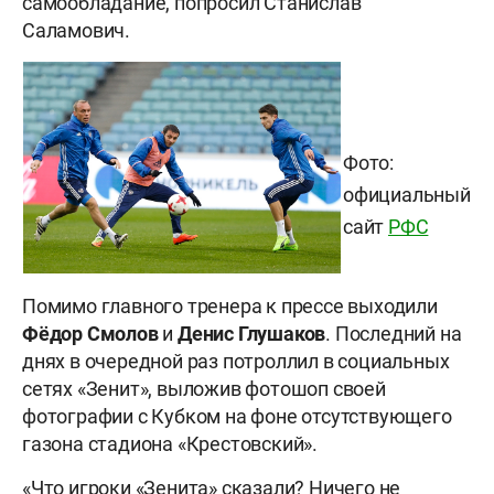
самообладание, попросил Станислав
Саламович.
Фото:
официальный
сайт
РФС
Помимо главного тренера к прессе выходили
Фёдор
Смолов
и
Денис
Глушаков
. Последний на
днях в очередной раз потроллил в социальных
сетях «Зенит», выложив фотошоп своей
фотографии с Кубком на фоне отсутствующего
газона стадиона «Крестовский».
«Что игроки «Зенита» сказали? Ничего не