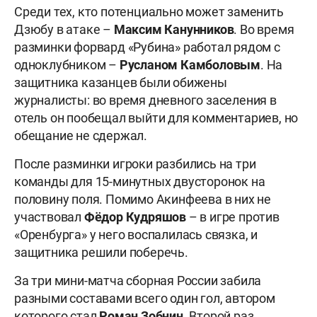
Среди тех, кто потенциально может заменить
Дзюбу в атаке –
Максим
Канунников
. Во время
разминки форвард «Рубина» работал рядом с
одноклубником –
Русланом
Камболовым
. На
защитника казанцев были обижены
журналисты: во время дневного заселения в
отель он пообещал выйти для комментариев, но
обещание не сдержал.
После разминки игроки разбились на три
команды для 15-минутных двусторонок на
половину поля. Помимо Акинфеева в них не
участвовал
Фёдор
Кудряшов
– в игре против
«Оренбурга» у него воспалилась связка, и
защитника решили поберечь.
За три мини-матча сборная России забила
разными составами всего один гол, автором
которого стал
Роман
Зобнин
. Второй раз