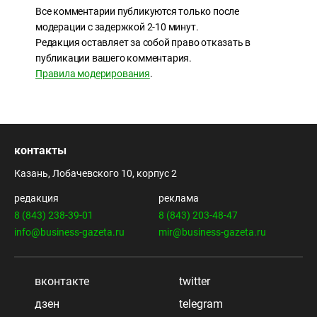
Все комментарии публикуются только после
модерации с задержкой 2-10 минут.
Редакция оставляет за собой право отказать в
публикации вашего комментария.
Правила модерирования
.
контакты
Казань, Лобачевского 10, корпус 2
редакция
реклама
8 (843) 238-39-01
8 (843) 203-48-47
info@business-gazeta.ru
mir@business-gazeta.ru
вконтакте
twitter
дзен
telegram