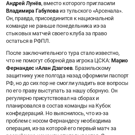
Андрей
Лунёв
, вместо которого пригласили
Владимира
Габулова
из тульского «Арсенала».
Он, правда, присоединится к национальной
команде не раньше понедельника из-за
стыковых матчей своего клуба за право
остаться в РФПЛ.
После заключительного тура стало известно,
что не помогут сборной два игрока ЦСКА:
Марио
Фернандес
и
Алан
Дзагоев
. Бразильскому
защитнику уже полгода назад оформили паспорт
РФ, но до сих пор не смогли уладить все вопросы
по его праву выступать за нашу сборную. Он
регулярно присутствовал на сборах и
планировался в состав команды на Кубок
конфедераций. Но выяснилось, что из-за
проблем с носом Фернандесу необходима
операция, из-за которой его первый матч за