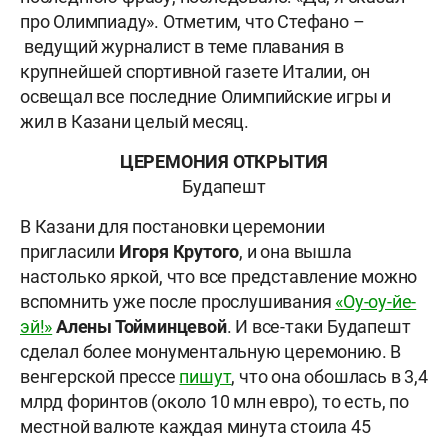
про Олимпиаду». Отметим, что Стефано –
ведущий журналист в теме плавания в
крупнейшей спортивной газете Италии, он
освещал все последние Олимпийские игры и
жил в Казани целый месяц.
ЦЕРЕМОНИЯ ОТКРЫТИЯ
Будапешт
В Казани для постановки церемонии
пригласили
Игоря Крутого
, и она вышла
настолько яркой, что все представление можно
вспомнить уже после прослушивания
«Оу-оу-йе-
эй!»
Алены Тойминцевой
. И все-таки Будапешт
сделал более монументальную церемонию. В
венгерской прессе
пишут
, что она обошлась в 3,4
млрд форинтов (около 10 млн евро), то есть, по
местной валюте каждая минута стоила 45