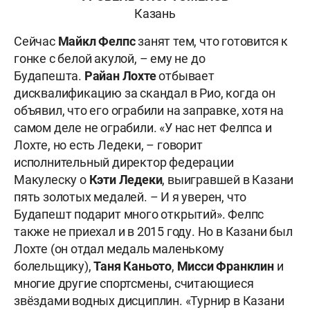
Казань
Сейчас
Майкл Фелпс
занят тем, что готовится к
гонке с белой акулой, – ему не до
Будапешта.
Райан Лохте
отбывает
дисквалификацию за скандал в Рио, когда он
объявил, что его ограбили на заправке, хотя на
самом деле не ограбили. «У нас нет Фелпса и
Лохте, но есть Ледеки, – говорит
исполнительный директор федерации
Макулеску о
Кэти Ледеки
, выигравшей в Казани
пять золотых медалей. – И я уверен, что
Будапешт подарит много открытий». Фелпс
также не приехал и в 2015 году. Но в Казани был
Лохте (он отдал медаль маленькому
болельщику),
Таня Каньото
,
Мисси Франклин
и
многие другие спортсмены, считающиеся
звёздами водных дисциплин. «Турнир в Казани