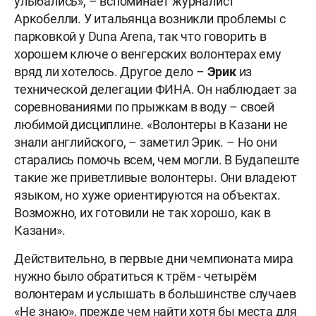
улыбались», – вспоминает журналист
Аркобелли. У итальянца возникли проблемы с
парковкой у Duna Arena, так что говорить в
хорошем ключе о венгерских волонтерах ему
вряд ли хотелось. Другое дело –
Эрик
из
технической делегации ФИНА. Он наблюдает за
соревнованиями по прыжкам в воду – своей
любимой дисциплине. «Волонтеры в Казани не
знали английского, – заметил Эрик. – Но они
старались помочь всем, чем могли. В Будапеште
такие же приветливые волонтеры. Они владеют
языком, но хуже ориентируются на объектах.
Возможно, их готовили не так хорошо, как в
Казани».
Действительно, в первые дни чемпионата мира
нужно было обратиться к трём - четырём
волонтерам и услышать в большинстве случаев
«Не знаю», прежде чем найти хотя бы места для