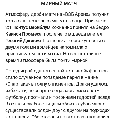
МИРНЫЙ МАТЧ
Атмосферу дерби матч на «ВЭБ Арене» получил
только на несколько минут в конце. При счете
2:1
Понтус Вернблум
хоккейно принял на бедро
Квинси Промеса
, после чего в шведа влетел
Георгий Джикия
. Потасовка в совокупности с
двумя голами армейцев напомнила о
принципиальности матча. Но все остальное
время атмосфера была почти мирной.
Перед игрой единственной «стычкой» фанатов
стало случайное попадание парня в майке
«Спартака» в толпу оппонентов. Драки удалось
избежать, но спартаковца заставили снять
футболку, прогнали и покричали гадостей вслед.
В остальном болельщики обоих клубов мирно
существовали рядом друг с другом на подходах
к стадиону. Обе стороны на этот раз отказались