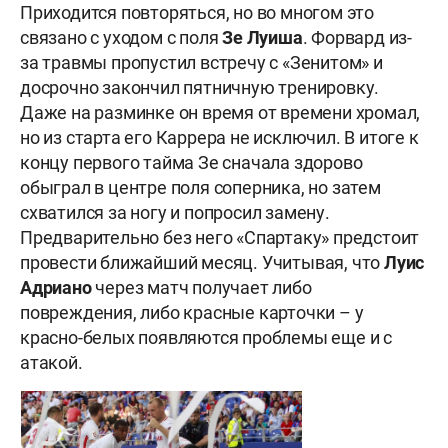
Приходится повторяться, но во многом это
связано с уходом с поля
Зе Луиша
. Форвард из-
за травмы пропустил встречу с «Зенитом» и
досрочно закончил пятничную тренировку.
Даже на разминке он время от времени хромал,
но из старта его Каррера не исключил. В итоге к
концу первого тайма Зе сначала здорово
обыграл в центре поля соперника, но затем
схватился за ногу и попросил замену.
Предварительно без него «Спартаку» предстоит
провести ближайший месяц. Учитывая, что
Луис
Адриано
через матч получает либо
повреждения, либо красные карточки – у
красно-белых появляются проблемы еще и с
атакой.