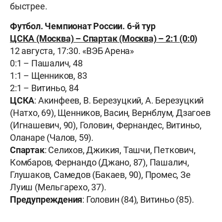
быстрее.
Футбол. Чемпионат России. 6-й тур
ЦСКА (Москва) – Спартак (Москва) – 2:1 (0:0)
12 августа, 17:30. «ВЭБ Арена»
0:1 – Пашалич, 48
1:1 – Щенников, 83
2:1 – Витиньо, 84
ЦСКА
: Акинфеев, В. Березуцкий, А. Березуцкий
(Натхо, 69), Щенников, Васин, Вернблум, Дзагоев
(Игнашевич, 90), Головин, Фернандес, Витиньо,
Оланаре (Чалов, 59).
Спартак
: Селихов, Джикия, Ташчи, Петкович,
Комбаров, Фернандо (Джано, 87), Пашалич,
Глушаков, Самедов (Бакаев, 90), Промес, Зе
Луиш (Мельгарехо, 37).
Предупреждения
: Головин (84), Витиньо (85).