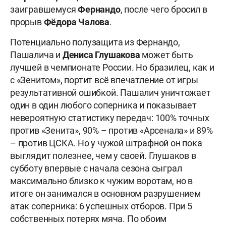
заигравшемуся
Фернандо
, после чего бросил в
прорыв
Фёдора Чалова
.
Потенциально полузащита из Фернандо,
Пашалича и
Дениса Глушакова
может быть
лучшей в чемпионате России. Но бразилец, как и
с «Зенитом», портит всё впечатление от игры
результативной ошибкой. Пашалич уничтожает
один в один любого соперника и показывает
невероятную статистику передач: 100% точных
против «Зенита», 90% – против «Арсенала» и 89%
– против ЦСКА. Но у чужой штрафной он пока
выглядит полезнее, чем у своей. Глушаков в
субботу впервые с начала сезона сыграл
максимально близко к чужим воротам, но в
итоге он занимался в основном разрушением
атак соперника: 6 успешных отборов. При 5
собственных потерях мяча. По обоим