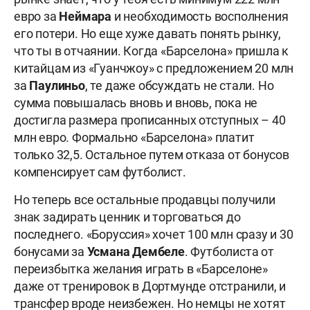
евро за
Неймара
и необходимость восполнения
его потери. Но еще хуже давать понять рынку,
что ты в отчаянии. Когда «Барселона» пришла к
китайцам из «Гуанчжоу» с предложением 20 млн
за
Паулиньо
, те даже обсуждать не стали. Но
сумма повышалась вновь и вновь, пока не
достигла размера прописанных отступных – 40
млн евро. Формально «Барселона» платит
только 32,5. Остальное путем отказа от бонусов
компенсирует сам футболист.
Но теперь все остальные продавцы получили
знак задирать ценник и торговаться до
последнего. «Боруссия» хочет 100 млн сразу и 30
бонусами за
Усмана Дембеле
. Футболиста от
переизбытка желания играть в «Барселоне»
даже от тренировок в Дортмунде отстранили, и
трансфер вроде неизбежен. Но немцы не хотят