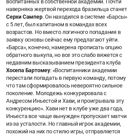
воспитанных в собственной академии. Почти
наверняка жертвой перехода бразильца станет
Серхи Сампер
. Он находился в системе «Барсы»
с 5 лет, был капитаном в командах всех
возрастов. Но вместо логичного попадания в
заявку основы сейчас ему предлагают уйти.
«Барса», конечно, намерена прописать опцию
обратного выкупа, но все это слабо вяжется с
недавним высказыванием президента клуба
Х
осепа Бартомеу
: «Воспитанники академии
перестали попадать в первую команду, потому
что там сформировалось невероятно сильное
поколение. Молодежь конкурировала с
Андресом Иньестой и Хави, и проигрывала эту
конкуренцию». Хави нет в клубе уже два года,
Иньеста все чаще вынужден пропускает матчи
из-за усталости. Но главный игрок академии,
похожий на них по стилю игры, отправляется