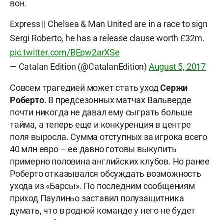
вон.
Express || Chelsea & Man United are in a race to sign
Sergi Roberto, he has a release clause worth £32m.
pic.twitter.com/BEpw2arXSe
— Catalan Edition (@CatalanEdition)
August 5, 2017
Совсем трагедией может стать уход
Сержи
Роберто
. В предсезонных матчах Вальверде
почти никогда не давал ему сыграть больше
тайма, а теперь еще и конкуренция в центре
поля выросла. Сумма отступных за игрока всего
40 млн евро – ее давно готовы выкупить
примерно половина английских клубов. Но ранее
Роберто отказывался обсуждать возможность
ухода из «Барсы». По последним сообщениям
приход Паулиньо заставил полузащитника
думать, что в родной команде у него не будет