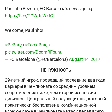
Paulinho Bezerra, FC Barcelona's new signing
https://t.co/TGWrKjWkfG
Welcome, Paulinho!
#BeBarça
#ForçaBarça
pic.twitter.com/DoqmRFpunu
— FC Barcelona (@FCBarcelona)
August 14, 2017
НЕНУЖНОСТЬ
29-летний игрок, проведший последние два года
карьеры в чемпионате со средним уровнем
сопротивления ниже, чем второй испанский
дивизион. Центральный полузащитник, который
практически бесполезен в комбинационной
игре: он даже в чемпионате Китая сделал всего