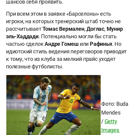
шансов себя проявить.
При всем этом в заявке «Барселоны» есть
игроки, на которых тренерский штаб точно не
рассчитывает
Томас Вермален
,
Доглас
,
Мунир
эль-Хаддади
. Потенциально могли бы стать
частью сделок
Андре Гомеш
или
Рафинья
. Но
идиотский стиль ведения переговоров приводит
к тому, что из клуба за мелкий прайс уходят
полезные футболисты.
Фото: Buda
Mendes
/
Getty
Images