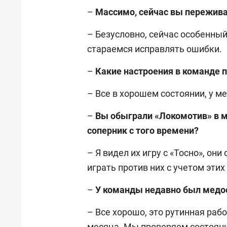
–
Массимо, с
ейчас вы пережива
– Безусловно, сейчас особенны
стараемся исправлять ошибки.
–
Какие настроения в команде 
– Все в хорошем состоянии, у м
–
Вы обыграли «Локомотив» в м
соперник с того времени?
– Я видел их игру с «Тосно», он
играть против них с учетом этих
–
У команды недавно был медос
– Все хорошо, это рутинная раб
месяца. Мы проверяем состояние