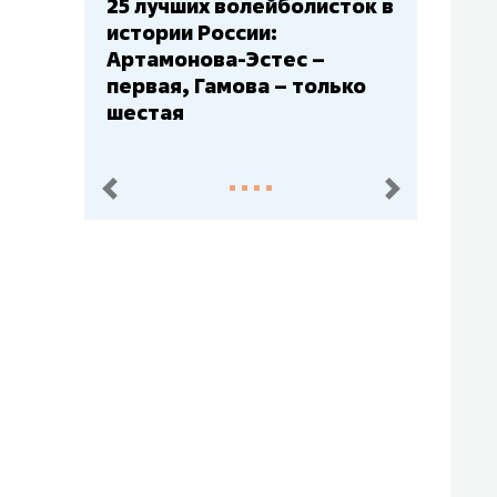
Бюджеты клубов КХЛ: СКА
– главный мажор, «Ак
Барс» – второй, «Салават
Юлаев» – середняк
пред.
след.