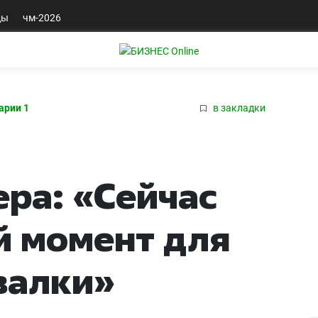
ды
чм-2026
арии 1
в закладки
ра: «Сейчас
й момент для
валки»