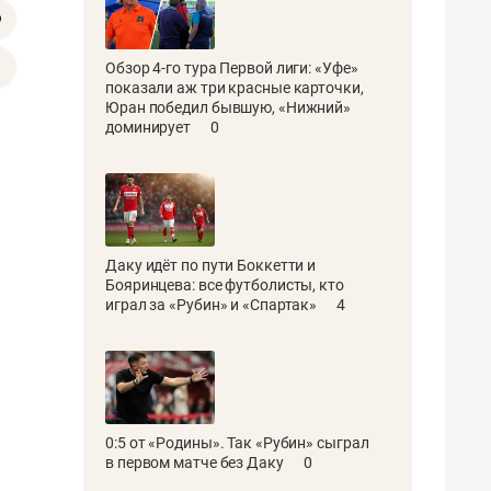
Обзор 4-го тура Первой лиги: «Уфе»
показали аж три красные карточки,
Юран победил бывшую, «Нижний»
доминирует
0
Даку идёт по пути Боккетти и
Бояринцева: все футболисты, кто
играл за «Рубин» и «Спартак»
4
0:5 от «Родины». Так «Рубин» сыграл
в первом матче без Даку
0