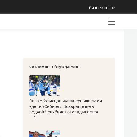
бизнес online
читаемое
обсуждаемое
Сага с Кузнецовым завершилась: он
едет в «Сибирь». Возвращение в
родной Челябинск откладывается
1