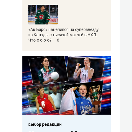
«Ак Барс» нацелился на суперзвезду
из Канады с тысячей матчей в НХЛ.
Что-о-о-о-о?
6
выбор редакции