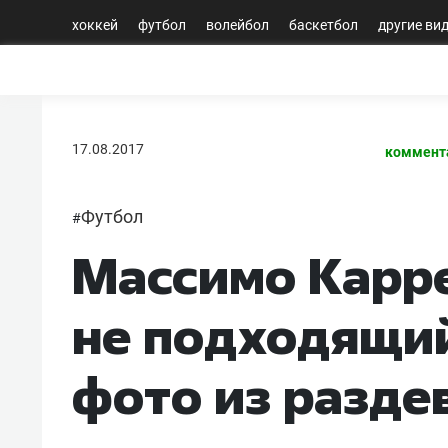
хоккей
футбол
волейбол
баскетбол
другие ви
17.08.2017
коммент
Футбол
#
Массимо Карре
не подходящи
фото из разде