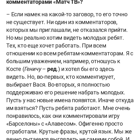
комментаторами «Матч ТВ»?
– Если намек на какой-то заговор, то его точно
не существует. Ни один из комментаторов,
которых мы приглашали, не отказался прийти.
Но мы реально хотим видеть молодых ребят.
Тех, кто еще хочет работать. При всем
отношении ко всем ребятам-комментаторам. Я с
большим уважением, например, отношусь к
Косте (
Геничу
–
ред
.) и хотел бы его здесь
видеть. Но, во-первых, кто комментирует,
выбирает Вася. Во-вторых, я полностью
поддерживаю его решение набрать молодых.
Пусть у нас новые имена появятся. Иначе откуда
им взяться? Пусть ребята работают. Мне очень
понравилось, как они комментировали игру
«Барселоны» с «Алавесом». Офигенно просто
отработали. Крутые фразы, крутой язык. Мы же
вечно пытаемся выглядеть не самими собой. И