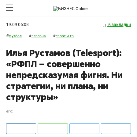
19.09 06:08
в закладки
#
#
#
футбол
персона
спорт и тв
Илья Рустамов (Telesport):
«РФПЛ – совершенно
непредсказумая фигня. Ни
стратегии, ни плана, ни
структуры»
erid: