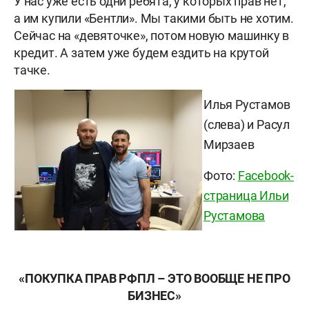
У нас уже есть одни ребята, у которых прав нет,
а им купили «Бентли». Мы такими быть не хотим.
Сейчас на «девяточке», потом новую машинку в
кредит. А затем уже будем ездить на крутой
тачке.
Илья Рустамов
(слева) и Расул
Мирзаев
Фото:
Facebook-
страница Ильи
Рустамова
«ПОКУПКА ПРАВ РФПЛ – ЭТО ВООБЩЕ НЕ ПРО
БИЗНЕС»