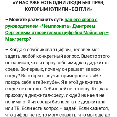
«У НАС УЖЕ ЕСТЬ ОДНИ ЛЮДИ БЕЗ ПРАВ,
КОТОРЫМ КУПИЛИ «БЕНТЛИ»
– Можете разъяснить суть
вашего спора с
руководителем «Чемпионата» Дмитрием
Сергеевым относительно цифр боя Мэйвезер –
Макгрегор
?
– Когда я опубликовал цифры, человек мог
задать любой конкретный вопрос. Вместо этого
он написал, что я порчу себе имидж в диджитал-
среде. Во-первых, почему он решает за всю
среду? Во-вторых, звучит примерно как: «Не
позорь себя в гей-клубе». Я в этой диджитал-
среде не состою. Себя к ней не отношу. Когда я
прихожу в диджитал-среду, людей из нее я не
понимаю. Я из среды бизнеса, а не диджитала
или ТВ. Если есть вопрос – задай. Если кажется,
что цифры не те, то могу сказать, что мы еще до