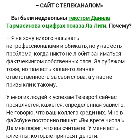
– САЙТ С ТЕЛЕКАНАЛОМ»
–
Вы были недовольны
текстом Данила
Тармасинова о цифрах показа Ла Лиги
. Почему?
– Я не хочу никого называть
непрофессионалами и обижать, но у нас есть
проблема, когда никто не любит заниматься
фактчекингом собственных слов. За рубежом
тоже, но там есть какая-то личная
ответственность за свои слова, а у нас не
привыкли к такому.
У многих людей к успехам Telesport сейчас
проявляется, кажется, определенная зависть.
Не говорю, что ваш коллега среди них. Мне в
фэйсбуке постоянно пишут: «Вы врете числа!».
Да мне пофиг, что вы считаете. У меня есть
клиенты, которые приносят деньги.