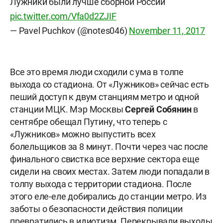
Лужники были лучше сборной России
pic.twitter.com/Vfa0d2ZJIF
— Pavel Puchkov (@notes046)
November 11, 2017
Все это время люди сходили с ума в толпе
выхода со стадиона. От «Лужников» сейчас есть
пеший доступ к двум станциям метро и одной
станции МЦК. Мэр Москвы
Сергей Собянин
в
сентябре обещал Путину, что теперь с
«Лужников» можно выпустить всех
болельщиков за 8 минут. Почти через час после
финального свистка все верхние сектора еще
сидели на своих местах. Затем люди попадали в
толпу выхода с территории стадиона. После
этого еле-еле добирались до станции метро. Из
заботы о безопасности действия полиции
превратились в идиотизм. Перекрывали выходы