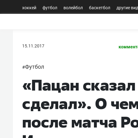
хоккей
футбол
волейбол
баскетбол
другие ви
15.11.2017
коммент
Футбол
#
«Пацан сказал
сделал». О че
после матча Ро