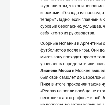
журналистам, что они неправил
игроками. «Господа из прессы, а 
теперь? Ладно, если главный в к
суровый безопасник, услышав, ч
себя кто-то из руководства.
Сборные Испании и Аргентины 
футболистов после игры. Они до
микст-зону проходит просто тол
успеваешь определить или позв
Лионель
Месси
в Москве вышел 
был свой самолёт до Барселоны
Пике
в итоге проходили также ч
«Реала» на вопли вообще не отр
несколько автографов – и всё.
А
на вопросы, но затем услышал а