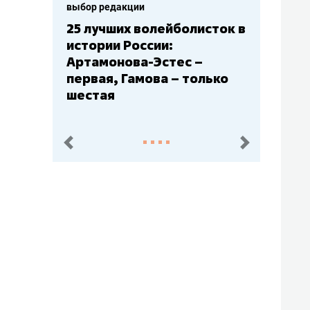
выбор редакции
Бюджеты клубов КХЛ: СКА
– главный мажор, «Ак
Барс» – второй, «Салават
Юлаев» – середняк
пред.
след.