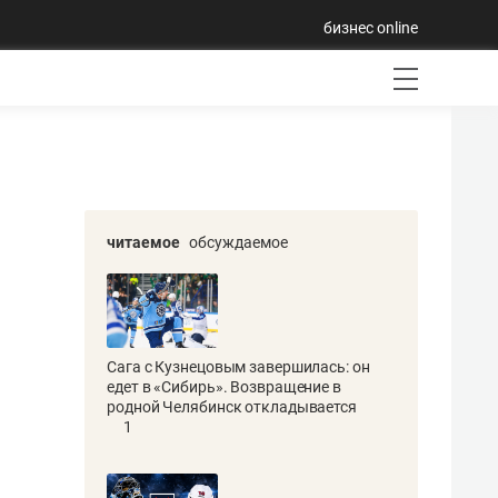
бизнес online
читаемое
обсуждаемое
Сага с Кузнецовым завершилась: он
едет в «Сибирь». Возвращение в
родной Челябинск откладывается
1