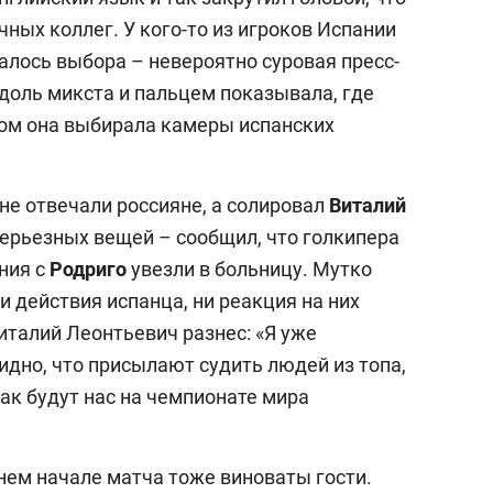
ных коллег. У кого-то из игроков Испании
валось выбора – невероятно суровая пресс-
вдоль микста и пальцем показывала, где
том она выбирала камеры испанских
оне отвечали россияне, а солировал
Виталий
серьезных вещей – сообщил, что голкипера
ния с
Родриго
увезли в больницу. Мутко
и действия испанца, ни реакция на них
италий Леонтьевич разнес: «Я уже
бидно, что присылают судить людей из топа,
так будут нас на чемпионате мира
нем начале матча тоже виноваты гости.