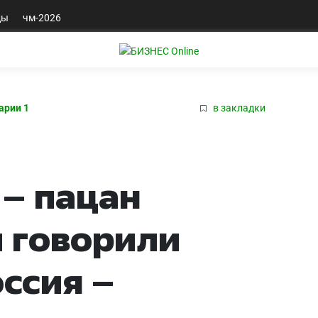
ды
чм-2026
арии 1
в закладки
 – пацан
м говорили
ссия –