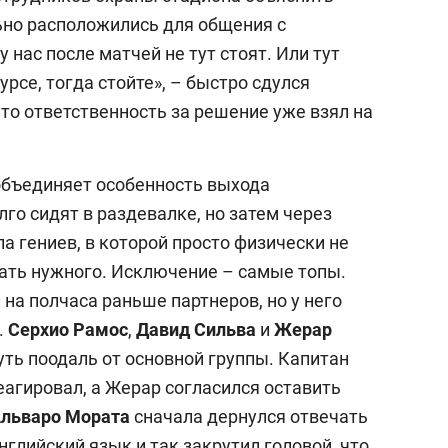
ьно расположились для общения с
у нас после матчей не тут стоят. Или тут
урсе, тогда стойте», – быстро сдулся
то ответственность за решение уже взял на
объединяет особенность выхода
лго сидят в раздевалке, но затем через
па гениев, в которой просто физически не
ать нужного. Исключение – самые топы.
на полчаса раньше партнеров, но у него
.
Серхио Рамос
,
Давид Сильва
и
Жерар
уть поодаль от основной группы. Капитан
еагировал, а Жерар согласился оставить
льваро Мората
сначала дернулся отвечать
нглийский язык и так закрутил головой, что