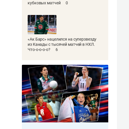
кубковых матчей
0
«Ак Барс» нацелился на суперзвезду
из Канады с тысячей матчей в НХЛ.
Что-о-о-о-о?
6