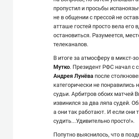
пропустил и просьбы испаноязыч
не в общении с прессой не оста
атташе гостей просто вела его 
остановиться. Разумеется, мес
телеканалов.
В итоге за атмосферу в микст-з
Мутко
. Президент РФС начал с 
Андрея Лунёва
после столкнове
категорически не понравились н
судьи. Арбитров обоих матчей В
извинился за два ляпа судей. О
а они так работают. И если они 
судить...Удивительно просто!».
Попутно выяснилось, что в позд