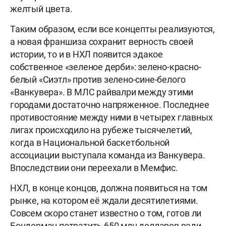
желтый цвета.
Таким образом, если все концепты реализуются,
а новая франшиза сохранит верность своей
истории, то и в НХЛ появится эдакое
собственное «зеленое дерби»: зелено-красно-
белый «Сиэтл» против зелено-сине-белого
«Ванкувера». В МЛС райвалри между этими
городами достаточно напряженное. Последнее
противостояние между ними в четырех главных
лигах происходило на рубеже тысячелетий,
когда в Национальной баскетбольной
ассоциации выступала команда из Ванкувера.
Впоследствии они переехали в Мемфис.
НХЛ, в конце концов, должна появиться на том
рынке, на котором её ждали десятилетиями.
Совсем скоро станет известно о том, готов ли
Бондерман потратить 650 млн долларов ради