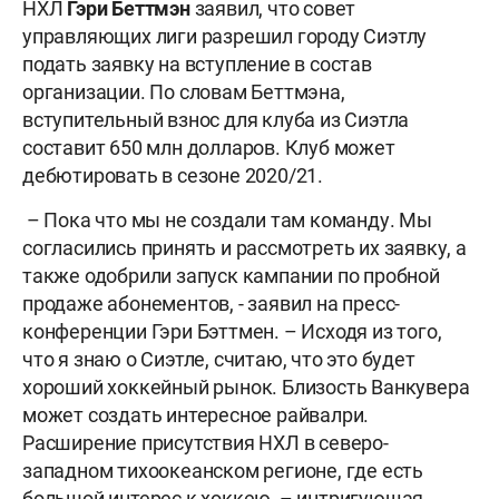
НХЛ
Гэри Беттмэн
заявил, что совет
управляющих лиги разрешил городу Сиэтлу
подать заявку на вступление в состав
организации. По словам Беттмэна,
вступительный взнос для клуба из Сиэтла
составит 650 млн долларов. Клуб может
дебютировать в сезоне 2020/21.
– Пока что мы не создали там команду. Мы
согласились принять и рассмотреть их заявку, а
также одобрили запуск кампании по пробной
продаже абонементов, - заявил на пресс-
конференции Гэри Бэттмен. – Исходя из того,
что я знаю о Сиэтле, считаю, что это будет
хороший хоккейный рынок. Близость Ванкувера
может создать интересное райвалри.
Расширение присутствия НХЛ в северо-
западном тихоокеанском регионе, где есть
большой интерес к хоккею, – интригующая