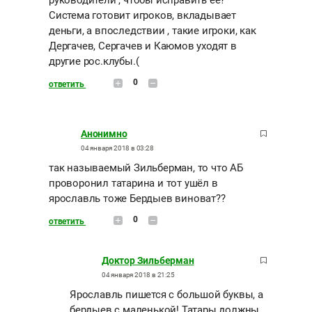
руководители , чтобы исправить её?
Система готовит игроков, вкладывает
деньги, а впоследствии , такие игроки, как
Дергачев, Сергачев и Каюмов уходят в
другие рос.клубы.(
0
ответить
Анонимно
04 января 2018 в 03:28
так называемый Зильберман, то что АБ
проворонил татарина и тот ушёл в
ярославль тоже Бердыев виноват??
0
ответить
Доктор Зильберман
04 января 2018 в 21:25
Ярославль пишется с большой буквы, а
бердыев с маленькой! Татары должны