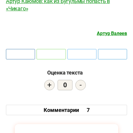
Артур Каюмов: как из Бугульмы попасть в
«Чикаго»
Артур Валеев
Оценка текста
+
-
0
Комментарии
7