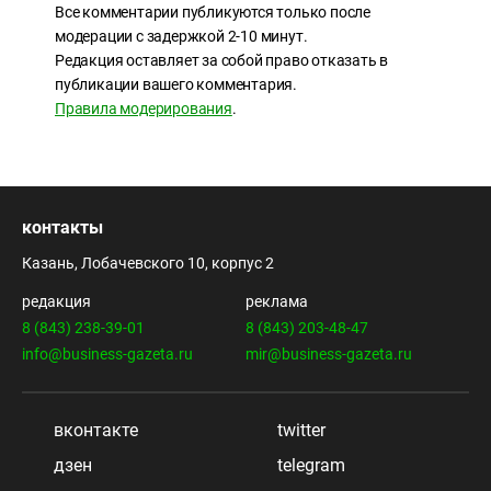
Все комментарии публикуются только после
модерации с задержкой 2-10 минут.
Редакция оставляет за собой право отказать в
публикации вашего комментария.
Правила модерирования
.
контакты
Казань, Лобачевского 10, корпус 2
редакция
реклама
8 (843) 238-39-01
8 (843) 203-48-47
info@business-gazeta.ru
mir@business-gazeta.ru
вконтакте
twitter
дзен
telegram