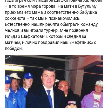
года играл сын Ильдара Шафкатовича Халикова
– в то время мэра города. На матч в Бугульму
приехала его мама и соответственно бабушка
хоккеиста – так мы и познакомились.
Естественно, нашли ребята обыграли команду
Челнов и выиграли турнир. Мне позвонил
Ильдар Шафкатович, который следил за
матчем, и лично поздравил наш «Нефтяник» с
победой.