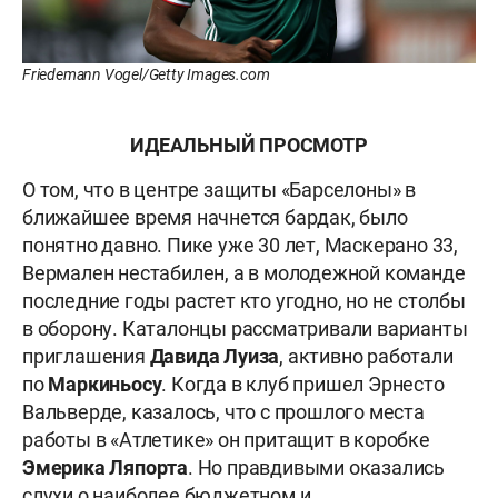
Friedemann Vogel/Getty Images.com
ИДЕАЛЬНЫЙ ПРОСМОТР
О том, что в центре защиты «Барселоны» в
ближайшее время начнется бардак, было
понятно давно. Пике уже 30 лет, Маскерано 33,
Вермален нестабилен, а в молодежной команде
последние годы растет кто угодно, но не столбы
в оборону. Каталонцы рассматривали варианты
приглашения
Давида Луиза
, активно работали
по
Маркиньосу
. Когда в клуб пришел Эрнесто
Вальверде, казалось, что с прошлого места
работы в «Атлетике» он притащит в коробке
Эмерика Ляпорта
. Но правдивыми оказались
слухи о наиболее бюджетном и