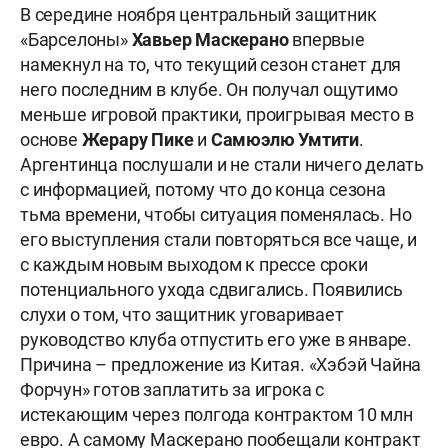
В середине ноября центральный защитник
«Барселоны»
Хавьер Маскерано
впервые
намекнул на то, что текущий сезон станет для
него последним в клубе. Он получал ощутимо
меньше игровой практики, проигрывая место в
основе
Жерару Пике
и
Самюэлю Умтити
.
Аргентинца послушали и не стали ничего делать
с информацией, потому что до конца сезона
тьма времени, чтобы ситуация поменялась. Но
его выступления стали повторяться все чаще, и
с каждым новым выходом к прессе сроки
потенциального ухода сдвигались. Появились
слухи о том, что защитник уговаривает
руководство клуба отпустить его уже в январе.
Причина – предложение из Китая. «Хэбэй Чайна
Форчун» готов заплатить за игрока с
истекающим через полгода контрактом 10 млн
евро. А самому Маскерано пообещали контракт