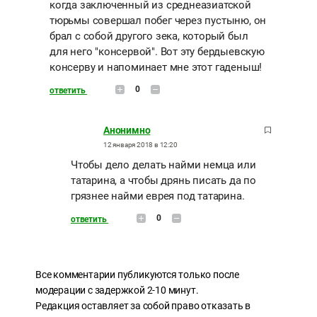
когда заключенный из среднеазиатской
тюрьмы совершал побег через пустыню, он
брал с собой другого зека, который был
для него "консервой". Вот эту бердыевскую
консерву и напоминает мне этот гаденыш!
0
ответить
Анонимно
12 января 2018 в 12:20
Чтобы дело делать найми немца или
татарина, а чтобы дрянь писать да по
грязнее найми еврея под татарина.
0
ответить
Все комментарии публикуются только после
модерации с задержкой 2-10 минут.
Редакция оставляет за собой право отказать в