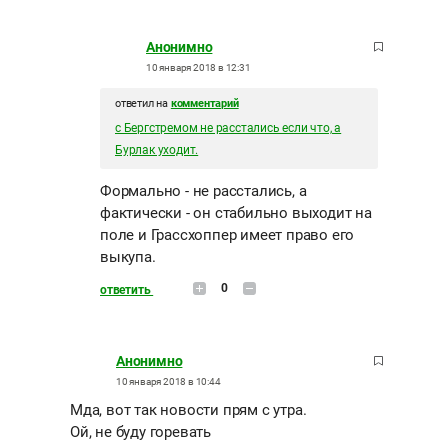
Анонимно
10 января 2018 в 12:31
ответил на
комментарий
с Бергстремом не расстались если что, а
Бурлак уходит.
Формально - не расстались, а
фактически - он стабильно выходит на
поле и Грассхоппер имеет право его
выкупа.
0
ответить
Анонимно
10 января 2018 в 10:44
Мда, вот так новости прям с утра.
Ой, не буду горевать