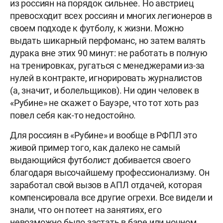
из россиян на порядок сильнее. Но австриец
превосходит всех россиян и многих легионеров в
своем подходе к футболу, к жизни. Можно
выдать шикарный перфоманс, но затем валять
дурака вне этих 90 минут: не работать в полную
на тренировках, ругаться с менеджерами из-за
нулей в контракте, игнорировать журналистов
(а, значит, и болельщиков). Ни один человек в
«Рубине» не скажет о Бауэре, что тот хоть раз
повел себя как-то недостойно.
Для россиян в «Рубине» и вообще в РФПЛ это
живой пример того, как далеко не самый
выдающийся футболист добивается своего
благодаря высочайшему профессионализму. Он
заработал свой вызов в АПЛ отдачей, которая
компенсировала все другие огрехи. Все видели и
знали, что он потеет на занятиях, его
невозможно было застать в баре или ночном