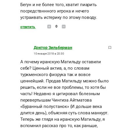
Бегун и не более того, хватит пиарить
посредствннного игрока и нечего
устраивать истерику по этому поводу.
0
ответить
Доктор Зильберман
10 января 2018 в 20:30
А почему иранскую Матильду оставили
себе? Ценный актив, а, по словам
туркменского физрука так и вовсе
ценнейший. Продав Матильду можно было
решить, если не все проблемы, то хотя бы
часть! Недавно я цитировал болезным
перевертышам Чингиза Айтматова
«Буранный полустанок» (И дольше века
длится день), объясняя суть слова манкурт.
Теперь же глядя на иранскую Матильду, я
вспомнил рассказ про то, как раньше,