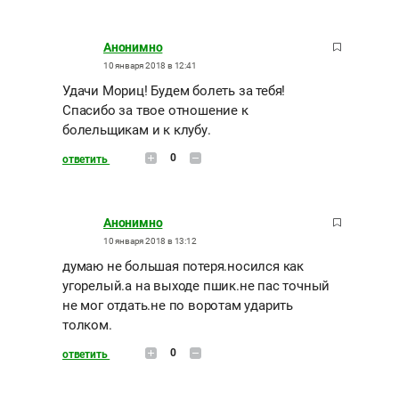
Анонимно
10 января 2018 в 12:41
Удачи Мориц! Будем болеть за тебя!
Спасибо за твое отношение к
болельщикам и к клубу.
0
ответить
Анонимно
10 января 2018 в 13:12
думаю не большая потеря.носился как
угорелый.а на выходе пшик.не пас точный
не мог отдать.не по воротам ударить
толком.
0
ответить