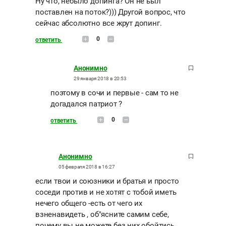
Ну что, небыло допинга? Он не ьыл
поставлен на поток?))) Другой вопрос, что
сейчас абсолютно все жрут допинг.
0
ответить
Анонимно
29 января 2018 в 20:53
поэтому в сочи и первые - сам то не
догадался патриот ?
0
ответить
Анонимно
05 февраля 2018 в 16:27
если твои и союзники и братья и просто
соседи против и не хотят с тобой иметь
нечего общего -есть от чего их
взненавидеть , об"ясните самим себе,
почему вы не можете без них обойтись