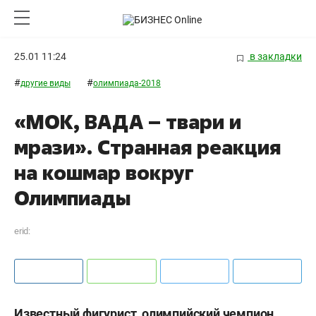
25.01 11:24
в закладки
#
#
другие виды
олимпиада-2018
«МОК, ВАДА – твари и
мрази». Странная реакция
на кошмар вокруг
Олимпиады
erid:
Известный фигурист, олимпийский чемпион