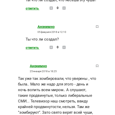
ты что ли создал, что несешь эту чушь?
0
ответить
Анонимно
05 февраля 2018 в 12:10
Ты что ли создал?
0
ответить
Анонимно
25 января 2018 в 18:25
Так уже так зомбировали, что уверены , что
была.. Мало же надо для этого - день и
ночь вопить всем миром.. А слушают,
такие продвинутые, только либеральные
СМИ... Телевизор наш смотреть, ввиду
крайней продвинутости, нельзя. Там же
"зомбируют". Зато свято верят всей чуши,