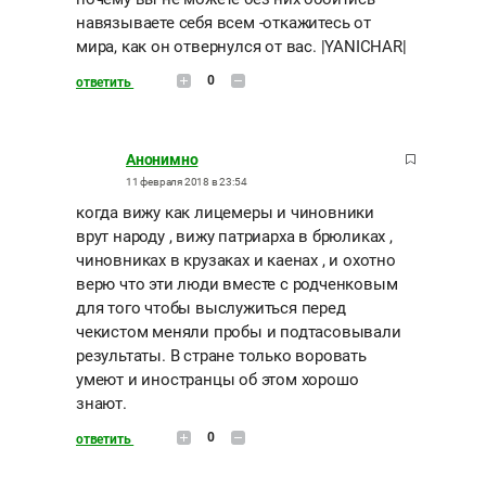
навязываете себя всем -откажитесь от
мира, как он отвернулся от вас. |YANICHAR|
0
ответить
Анонимно
11 февраля 2018 в 23:54
когда вижу как лицемеры и чиновники
врут народу , вижу патриарха в брюликах ,
чиновниках в крузаках и каенах , и охотно
верю что эти люди вместе с родченковым
для того чтобы выслужиться перед
чекистом меняли пробы и подтасовывали
результаты. В стране только воровать
умеют и иностранцы об этом хорошо
знают.
0
ответить