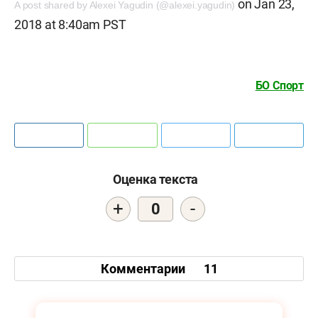
on
Jan 23,
A post shared by Alexei Yagudin (@alexei.yagudin)
2018 at 8:40am PST
БО Спорт
Оценка текста
+
-
0
Комментарии
11