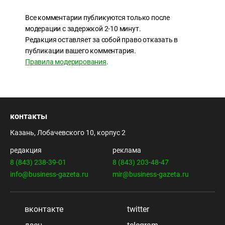
Все комментарии публикуются только после
модерации с задержкой 2-10 минут.
Редакция оставляет за собой право отказать в
публикации вашего комментария.
Правила модерирования
.
контакты
Казань, Лобачевского 10, корпус 2
редакция
реклама
8 (843) 238-39-01
8 (843) 203-48-47
info@business-gazeta.ru
mir@business-gazeta.ru
вконтакте
twitter