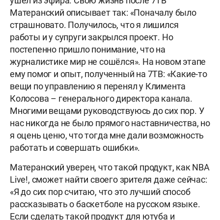
ушёл из эфира. Свою жизнь после 7ТВ
Матеранский описывает так: «Поначалу было
страшновато. Получилось, что я лишился
работы и у супруги закрылся проект. Но
постепенно пришло понимание, что на
журналистике мир не сошёлся». На новом этапе
ему помог и опыт, полученный на 7ТВ: «Какие-то
вещи по управлению я перенял у Климента
Колосова – генерального директора канала.
Многими вещами руководствуюсь до сих пор. У
нас никогда не было прямого наставничества, но
я оцень ценю, что тогда мне дали возможность
работать и совершать ошибки».
Матеранский уверен, что такой продукт, как NBA
Live!, сможет найти своего зрителя даже сейчас:
«Я до сих пор считаю, что это лучший способ
рассказывать о баскетболе на русском языке.
Если сделать такой продукт для ютуба и