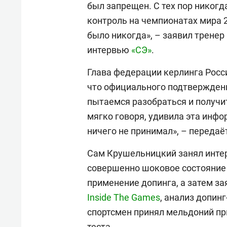
был запрещен. С тех пор никогд
контроль на чемпионатах мира 2
было никогда», – заявил трене
интервью
«СЭ»
.
Глава федерации керлинга Росс
что официального подтверждени
пытаемся разобраться и получи
мягко говоря, удивила эта инфо
ничего не принимал», – переда
Сам Крушельницкий занял интер
совершенно шоковое состояние 
применение допинга, а затем з
Inside The Games
, анализ допин
спортсмен принял мельдоний при
теста.