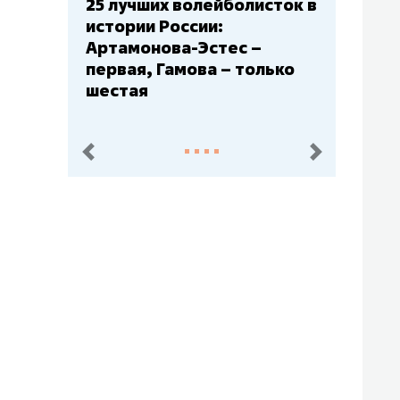
Бюджеты клубов КХЛ: СКА
– главный мажор, «Ак
Барс» – второй, «Салават
Юлаев» – середняк
пред.
след.