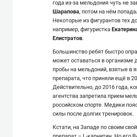
года из-за мельдония чуть не з
Шарапова
, потом на нём попад
Некоторые из фигурантов тех до
например, фигуристка
Екатерин
Елистратов
.
Большинство ребят быстро опра
может оставаться в организме 
пробы на мельдоний, взятые в я
препарата, что приняли ещё в 2
Действительно, до 2016 года, к
агентства запретила прием мел
российском спорте. Медики поя
силы после долгих тренировок.
Кстати, на Западе по своим сво
препарат – L-карнитин. Но его 