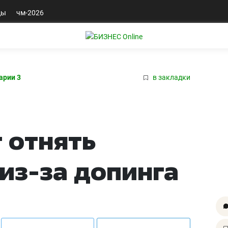
ды
чм-2026
арии 3
в закладки
 отнять
 из-за допинга