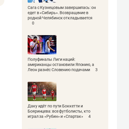
Сага с Кузнецовым завершилась: он
едет в «Сибирь». Возвращение в
родной Челябинск откладывается
0
Полуфиналы Лиги наций:
американцы остановили Японию, а
Леон разнёс Словению подачами
3
Даку идёт по пути Боккетти и
Бояринцева: все футболисты, кто
играл за «Рубин» и «Спартак»
4