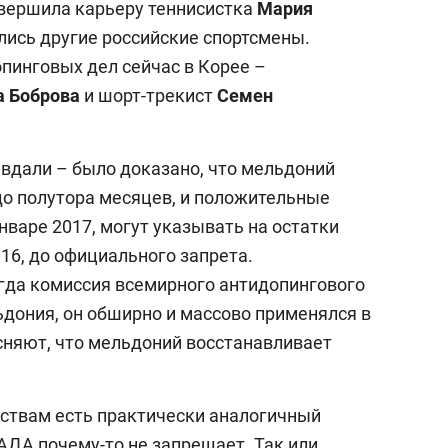
авершила карьеру теннисистка
Мария
ались другие российские спортсмены.
пинговых дел сейчас в Корее –
а Боброва
и шорт-трекист
Семен
вдали – было доказано, что мельдоний
до полутора месяцев, и положительные
нваре 2017, могут указывать на остатки
016, до официального запрета.
огда комиссия всемирного антидопингового
ьдония, он обширно и массово применялся в
сняют, что мельдоний восстанавливает
йствам есть практически аналогичный
ВАДА почему-то не запрещает. Так или