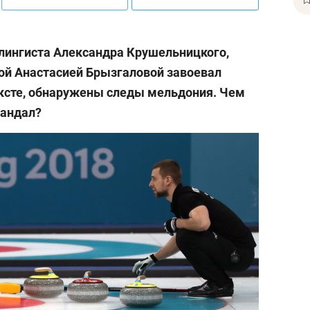
рлингиста Александра Крушельницкого,
гой Анастасией Брызгаловой завоевал
ксте, обнаружены следы мельдония. Чем
кандал?