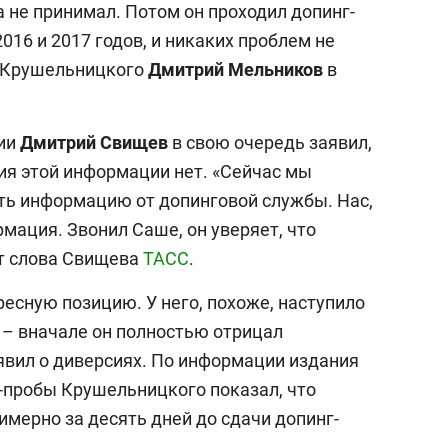
а не принимал. Потом он проходил допинг-
016 и 2017 годов, и никаких проблем не
р Крушельницкого
Дмитрий Мельников
в
ии
Дмитрий Свищев
в свою очередь заявил,
я этой информации нет. «Сейчас мы
ть информацию от допинговой службы. Нас,
рмация. Звонил Саше, он уверяет, что
ёт слова Свищева
ТАСС
.
есную позицию. У него, похоже, наступило
– вначале он полностью отрицал
аявил о диверсиях. По информации издания
г-пробы Крушельницкого показал, что
мерно за десять дней до сдачи допинг-