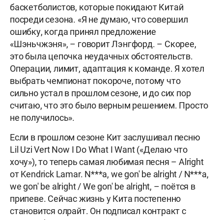
баскетболистов, которые покидают Китай
посреди сезона. «Я не думаю, что совершил
ошибку, когда принял предложение
«Шэньчжэня», – говорит Лэнгфорд. – Скорее,
это была цепочка неудачных обстоятельств.
Операции, лимит, адаптация к команде. Я хотел
выбрать чемпионат покороче, потому что
сильно устал в прошлом сезоне, и до сих пор
считаю, что это было верным решением. Просто
не получилось».
Если в прошлом сезоне Кит заслушивал песню
Lil Uzi Vert Now I Do What I Want («Делаю что
хочу»), то теперь самая любимая песня – Alright
от Kendrick Lamar. N***a, we gon' be alright / N***a,
we gon' be alright / We gon' be alright, – поётся в
припеве. Сейчас жизнь у Кита постепенно
становится олрайт. Он подписал контракт с