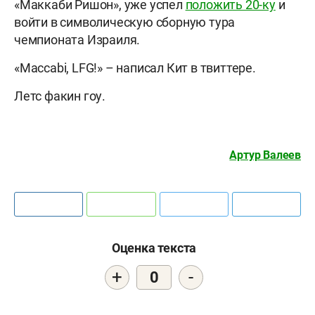
«Маккаби Ришон», уже успел
положить 20-ку
и
войти в символическую сборную тура
чемпионата Израиля.
«Maccabi, LFG!» – написал Кит в твиттере.
Летс факин гоу.
Артур Валеев
Оценка текста
+
-
0