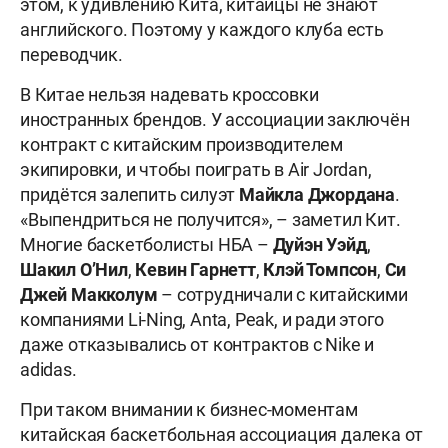
этом, к удивлению Кита, китайцы не знают
английского. Поэтому у каждого клуба есть
переводчик.
В Китае нельзя надевать кроссовки
иностранных брендов. У ассоциации заключён
контракт с китайским производителем
экипировки, и чтобы поиграть в Air Jordan,
придётся залепить силуэт
Майкла Джордана
.
«Выпендриться не получится», – заметил Кит.
Многие баскетболисты НБА –
Дуйэн Уэйд
,
Шакил О’Нил
,
Кевин Гарнетт
,
Клэй Томпсон
,
Си
Джей Макколум
– сотрудничали с китайскими
компаниями Li-Ning, Anta, Peak, и ради этого
даже отказывались от контрактов с Nike и
adidas.
При таком внимании к бизнес-моментам
китайская баскетбольная ассоциация далека от