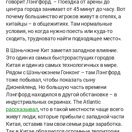
говорит Лэнгфорд. – Поездка от арены до
центра города занимает от 45 минут до часу. Вот
почему большинство игроков живут в отелях, а
китайцы – в общежитиях. Там нормальные
условия, но когда нужно поесть или куда-то
сходить, трудновато найти подходящее место».
В Шэньчжэне Кит заметил западное влияние.
Это один из самых быстрорастущих городов
Китая и один из самых технологичных в мире.
Рядом с Шэньчжэнем Гонконг – там Лэнгфорд
тоже побывал, чтобы показать сыну
Диснейленд. Но большую часть времени
Лэнгфорд находился в другой обстановке – в
индустриальных окраинах. The Atlantic
рассказывал
, что в такой местности чаще всего
живут люди, которые прибыли с западной части
Китая, оставив там свои семьи ради заработка.
Так в Китае образуются огромные территории,