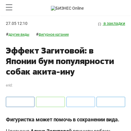
27.05 12:10
в закладки
#
#
другие виды
фигурное катание
Эффект Загитовой: в
Японии бум популярности
собак акита-ину
erid:
Фигуристка может помочь в сохранении вида.