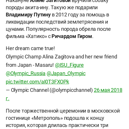
Накануне
Алине
Загитовой
вручили собаку
породы акита-ину. Такую же подарили
Владимиру
Путину
в 2012 году за помощь в
ликвидации последствий землетрясения и
цунами. Популярность порода обрела после
фильма «Хатико» с
Ричардом
Гиром
.
Her dream came true!
Olympic Champ Alina Zagitova and her new friend
from Japan - Masaru!
@ISU_Figure
@Olympic_Russia
@Japan_Olympic
pic.twitter.com/aI0T3FXOPk
— Olympic Channel (@olympicchannel)
26 мая 2018
г.
После торжественной церемонии в московской
гостинице «Метрополь» подошла к концу
история, которая длилась практически три