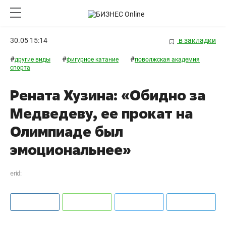
30.05 15:14
в закладки
#
#
#
другие виды
фигурное катание
поволжская академия
спорта
Рената Хузина: «Обидно за
Медведеву, ее прокат на
Олимпиаде был
эмоциональнее»
erid: