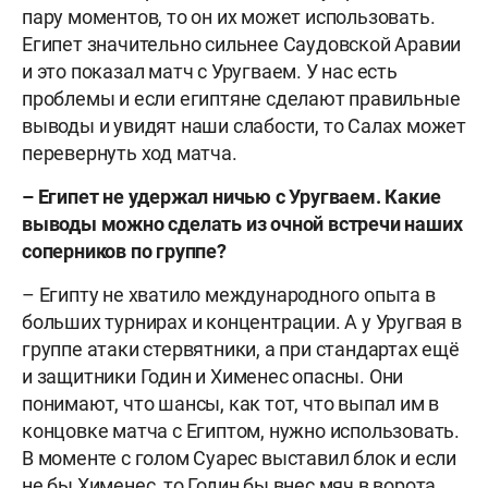
пару моментов, то он их может использовать.
Египет значительно сильнее Саудовской Аравии
и это показал матч с Уругваем. У нас есть
проблемы и если египтяне сделают правильные
выводы и увидят наши слабости, то Салах может
перевернуть ход матча.
– Египет не удержал ничью с Уругваем. Какие
выводы можно сделать из очной встречи наших
соперников по группе?
– Египту не хватило международного опыта в
больших турнирах и концентрации. А у Уругвая в
группе атаки стервятники, а при стандартах ещё
и защитники Годин и Хименес опасны. Они
понимают, что шансы, как тот, что выпал им в
концовке матча с Египтом, нужно использовать.
В моменте с голом Суарес выставил блок и если
не бы Хименес, то Годин бы внес мяч в ворота,