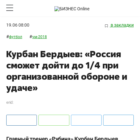
19.06 08:00
в закладки
#
#
футбол
чм-2018
Курбан Бердыев: «Россия
сможет дойти до 1/4 при
организованной обороне и
удаче»
erid:
Главный тренер «Рубина» Курбан Бердыев