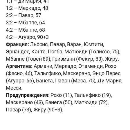
1:1 – ди Мария, 41
1:2 – Меркадо, 48
2:2 – Павар, 57
3:2 – Мбаппе, 64
4:2 – Мбаппе, 68
4:2 – Агуэро, 90+3
Франция:
Льорис, Павар, Варан, Юмтити,
Эрнандес, Канте, Погба, Матюиди (Толиссо, 75),
Мбаппе (Товен 89), Гризманн (Фекир, 83), Жиру.
Аргентина:
Армани, Меркадо, Отаменди, Рохо
(Фасио, 46), Тальяфико, Маскерано, Энцо Перес
(Агуэро, 66), Банега, Павон (Меса, 75), Ди Мария,
Месси.
Предупреждения
: Рохо (11), Тальяфико (19),
Маскерано (43), Банега (50), Матюиди (72),
Павар (73), Жиру (90+3).