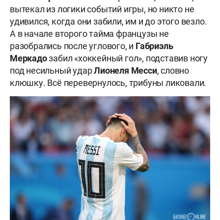
вытекал из логики событий игры, но никто не
удивился, когда они забили, им и до этого везло.
А в начале второго тайма французы не
разобрались после углового, и
Габриэль
Меркадо
забил «хоккейный гол», подставив ногу
под несильный удар
Лионеля Месси
, словно
клюшку. Всё перевернулось, трибуны ликовали.