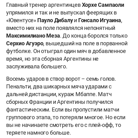
Главный тренер аргентинцев
Хорхе Сампаоли
упрямился и так и не выпускал феерящих в
«Ювентусе»
Пауло Дибалу
и
Гонсало Игуаина
,
вместо них на поле появлялся непонятный
Максимилиано Меза
. До конца боролся только
Серхио Агуэро
, вышедший на поле в порванной
футболке. Он отыграл один мяч в добавленное
время, но эта сборная Аргентины не
заслуживала большего.
Восемь ударов в створ ворот – семь голов.
Пенальти, два шикарных мяча ударами с
дальней дистанции, кураж Мбаппе. Матч
сборных Франции и Аргентины получился
фантастическим. Если вы пропустили матчи
группового этапа, то потеряли многое. Но если
вы не начинаете смотреть его с плей-офф, то
теряете намного больше.