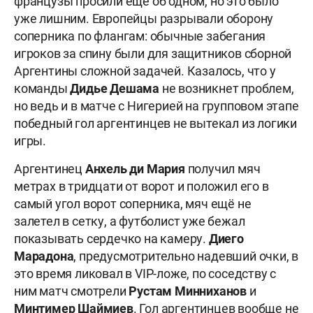
французы просили ещё об одном, но это было
уже лишним. Европейцы разрывали оборону
соперника по флангам: обычные забегания
игроков за спину были для защитников сборной
Аргентины сложной задачей. Казалось, что у
команды
Дидье Дешама
не возникнет проблем,
но ведь и в матче с Нигерией на групповом этапе
победный гол аргентинцев не вытекал из логики
игры.
Аргентинец
Анхель ди Мария
получил мяч
метрах в тридцати от ворот и положил его в
самый угол ворот соперника, мяч ещё не
залетел в сетку, а футболист уже бежал
показывать сердечко на камеру.
Диего
Марадона
, предусмотрительно надевший очки, в
это время ликовал в VIP-ложе, по соседству с
ним матч смотрели
Рустам Минниханов
и
Минтимер Шаймиев
. Гол аргентинцев вообще не