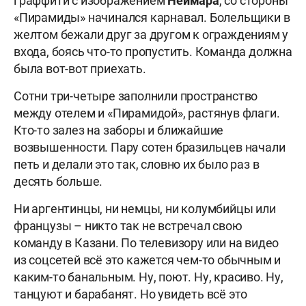
граффити с изображением
Неймара
, со стороны
«Пирамиды» начинался карнавал. Болельщики в
желтом бежали друг за другом к ограждениям у
входа, боясь что-то пропустить. Команда должна
была вот-вот приехать.
Сотни три-четыре заполнили пространство
между отелем и «Пирамидой», растянув флаги.
Кто-то залез на заборы и ближайшие
возвышенности. Пару сотен бразильцев начали
петь и делали это так, словно их было раз в
десять больше.
Ни аргентинцы, ни немцы, ни колумбийцы или
французы – никто так не встречал свою
команду в Казани. По телевизору или на видео
из соцсетей всё это кажется чем-то обычным и
каким-то банальным. Ну, поют. Ну, красиво. Ну,
танцуют и барабанят. Но увидеть всё это