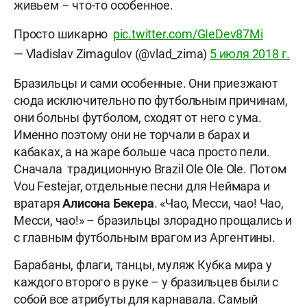
живьем – что-то особенное.
Просто шикарно
pic.twitter.com/GIeDev87Mi
— Vladislav Zimagulov (@vlad_zima)
5 июля 2018 г.
Бразильцы и сами особенные. Они приезжают
сюда исключительно по футбольным причинам,
они больны футболом, сходят от него с ума.
Именно поэтому они не торчали в барах и
кабаках, а на жаре больше часа просто пели.
Сначала традиционную Brazil Ole Ole Ole. Потом
Vou Festejar, отдельные песни для Неймара и
вратаря
Алисона Бекера
. «Чао, Месси, чао! Чао,
Месси, чао!» – бразильцы злорадно прощались и
с главным футбольным врагом из Аргентины.
Барабаны, флаги, танцы, муляж Кубка мира у
каждого второго в руке – у бразильцев были с
собой все атрибуты для карнавала. Самый