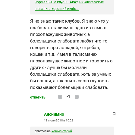
нормальные клубы...АкАт, нижнекамские
шакалы ...хороший выбо...
Я не знаю таких клубов. Я знаю что у
слабовата талисман одно из самых
плохопахнущих животных, а
болельщики слабовата любят что-то
говорить про лошадей, ястребов,
кошек и т.д. Имея в талисманах
плохопахнущее животное и говорить о
других - лучше бы молчали
болельщики слабовата, хоть за умных
бы сошли, а так опять свою глупость
показывают болельщики слабовата.
-1
ответить
Анонимно
18 июля 2018 в 16:52
ответил на
комментарий