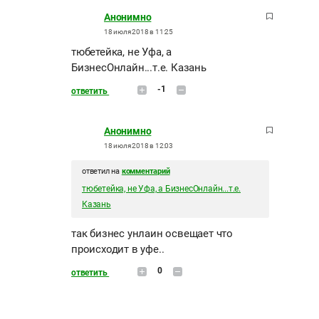
Анонимно
18 июля 2018 в 11:25
тюбетейка, не Уфа, а
БизнесОнлайн...т.е. Казань
-1
ответить
Анонимно
18 июля 2018 в 12:03
ответил на
комментарий
тюбетейка, не Уфа, а БизнесОнлайн...т.е.
Казань
так бизнес унлаин освещает что
происходит в уфе..
0
ответить