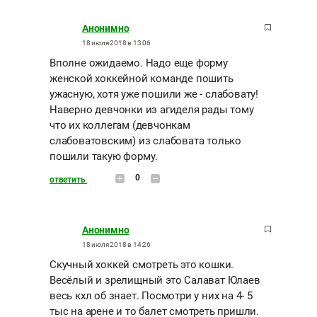
Анонимно
18 июля 2018 в 13:06
Вполне ожидаемо. Надо еще форму
женской хоккейной команде пошить
ужасную, хотя уже пошили же - слабовату!
Наверно девчонки из агиделя рады тому
что их коллегам (девчонкам
слабоватовским) из слабовата только
пошили такую форму.
0
ответить
Анонимно
18 июля 2018 в 14:26
Скучный хоккей смотреть это кошки.
Весёлый и зрелищный это Салават Юлаев
весь кхл об знает. Посмотри у них на 4- 5
тыс на арене и то балет смотреть пришли.