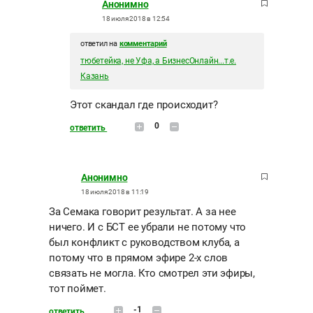
Анонимно
18 июля 2018 в 12:54
ответил на
комментарий
тюбетейка, не Уфа, а БизнесОнлайн...т.е.
Казань
Этот скандал где происходит?
0
ответить
Анонимно
18 июля 2018 в 11:19
За Семака говорит результат. А за нее
ничего. И с БСТ ее убрали не потому что
был конфликт с руководством клуба, а
потому что в прямом эфире 2-х слов
связать не могла. Кто смотрел эти эфиры,
тот поймет.
-1
ответить