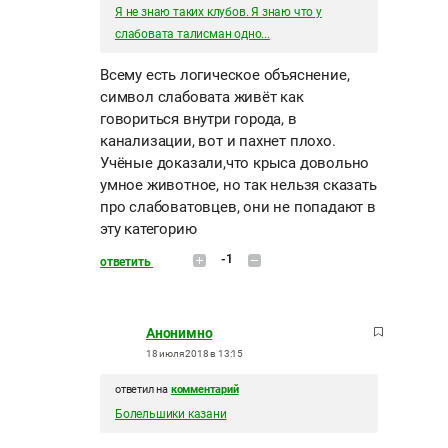
Я не знаю таких клубов. Я знаю что у
слабовата талисман одно...
Всему есть логическое объяснение,
символ слабовата живёт как
говориться внутри города, в
канализации, вот и пахнет плохо.
Учёные доказали,что крыса довольно
умное животное, но так нельзя сказать
про слабоватовцев, они не попадают в
эту категорию
-1
ответить
Анонимно
18 июля 2018 в 13:15
ответил на
комментарий
Болельшики казани