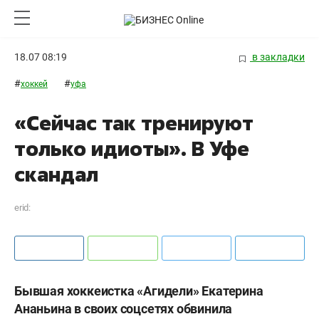
18.07 08:19
в закладки
#
#
хоккей
уфа
«Сейчас так тренируют
только идиоты». В Уфе
скандал
erid:
Бывшая хоккеистка «Агидели» Екатерина
Ананьина в своих соцсетях обвинила