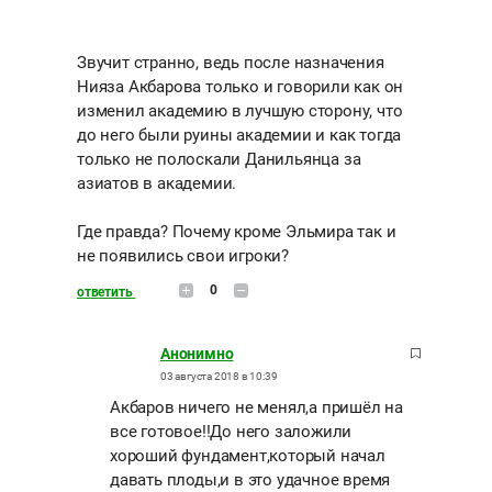
Звучит странно, ведь после назначения
Нияза Акбарова только и говорили как он
изменил академию в лучшую сторону, что
до него были руины академии и как тогда
только не полоскали Данильянца за
азиатов в академии.
Где правда? Почему кроме Эльмира так и
не появились свои игроки?
0
ответить
Анонимно
03 августа 2018 в 10:39
Акбаров ничего не менял,а пришёл на
все готовое!!До него заложили
хороший фундамент,который начал
давать плоды,и в это удачное время