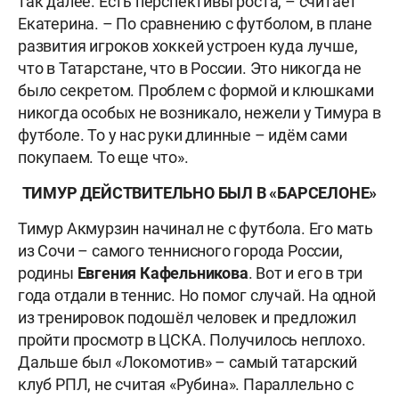
так далее. Есть перспективы роста, – считает
Екатерина. – По сравнению с футболом, в плане
развития игроков хоккей устроен куда лучше,
что в Татарстане, что в России. Это никогда не
было секретом. Проблем с формой и клюшками
никогда особых не возникало, нежели у Тимура в
футболе. То у нас руки длинные – идём сами
покупаем. То еще что».
ТИМУР ДЕЙСТВИТЕЛЬНО БЫЛ В «БАРСЕЛОНЕ»
Тимур Акмурзин начинал не с футбола. Его мать
из Сочи – самого теннисного города России,
родины
Евгения Кафельникова
. Вот и его в три
года отдали в теннис. Но помог случай. На одной
из тренировок подошёл человек и предложил
пройти просмотр в ЦСКА. Получилось неплохо.
Дальше был «Локомотив» – самый татарский
клуб РПЛ, не считая «Рубина». Параллельно с