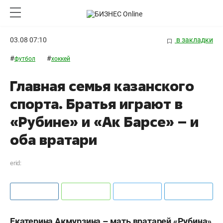
03.08 07:10
в закладки
#
#
футбол
хоккей
Главная семья казанского
спорта. Братья играют в
«Рубине» и «Ак Барсе» – и
оба вратари
erid:
Екатерина Акмурзина – мать вратарей «Рубина»