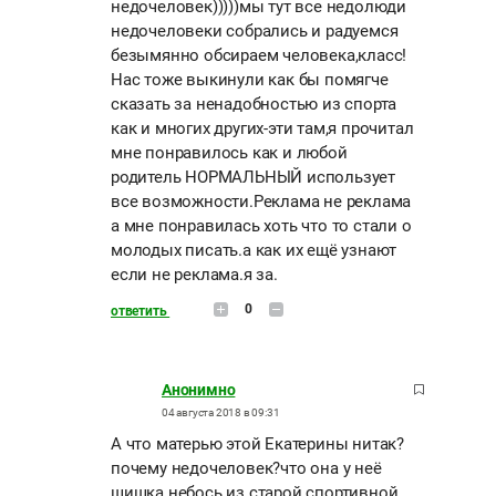
недочеловек)))))мы тут все недолюди
недочеловеки собрались и радуемся
безымянно обсираем человека,класс!
Нас тоже выкинули как бы помягче
сказать за ненадобностью из спорта
как и многих других-эти там,я прочитал
мне понравилось как и любой
родитель НОРМАЛЬНЫЙ использует
все возможности.Реклама не реклама
а мне понравилась хоть что то стали о
молодых писать.а как их ещё узнают
если не реклама.я за.
0
ответить
Анонимно
04 августа 2018 в 09:31
А что матерью этой Екатерины нитак?
почему недочеловек?что она у неё
шишка небось из старой спортивной