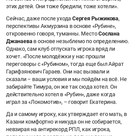
этих детей. Они тоже бредили, тоже хотели».
Сейчас, даже после ухода
Сергея Рыжикова
,
перспективы Акмурзина в основе «Рубине»,
откровенно говоря, туманны. Место
Сослана
Джанаева
в основе незыблемо по определению.
Однако, сам клуб отпускать игрока вряд ли
хочет. «После молодёжки у нас прошли
переговоры с «Рубином», тогда еще был Айрат
Гарифзянович Гараев. Они нас вызвали и
сказали – ваши условия и мы пойдём на всё. Не
забирайте Тимура, он же так сюда хотел. Он
действительно хотел в «Рубин», даже когда
играл за «Локомотив», – говорит Екатерина.
Да и самому игроку, как утверждает его мать, в
Казани комфортно и никуда он не собирается,
невзирая на антирекорд РПЛ, как игрока,