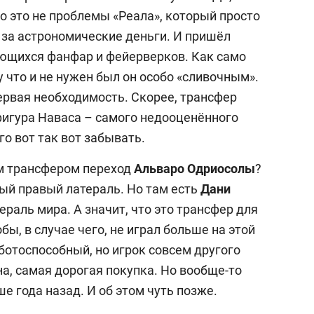
но это не проблемы «Реала», который просто
 за астрономические деньги. И пришёл
гающихся фанфар и фейерверков. Как само
 что и не нужен был он особо «сливочным».
первая необходимость. Скорее, трансфер
игура Наваса – самого недооценённого
го вот так вот забывать.
м трансфером переход
Альваро Одриосолы
?
сный правый латераль. Но там есть
Дани
раль мира. А значит, что это трансфер для
ы, в случае чего, не играл больше на этой
ботоспособный, но игрок совсем другого
на, самая дорогая покупка. Но вообще-то
е года назад. И об этом чуть позже.