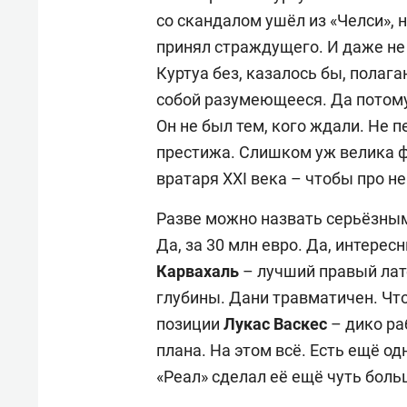
со скандалом ушёл из «Челси», 
принял страждущего. И даже не
Куртуа без, казалось бы, пола
собой разумеющееся. Да потому
Он не был тем, кого ждали. Не 
престижа. Слишком уж велика ф
вратаря XXI века – чтобы про не
Разве можно назвать серьёзны
Да, за 30 млн евро. Да, интере
Карвахаль
– лучший правый лате
глубины. Дани травматичен. Чтоб
позиции
Лукас Васкес
– дико ра
плана. На этом всё. Есть ещё од
«Реал» сделал её ещё чуть больш