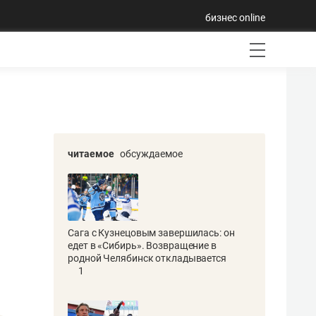
бизнес online
читаемое
обсуждаемое
Сага с Кузнецовым завершилась: он
едет в «Сибирь». Возвращение в
родной Челябинск откладывается
1