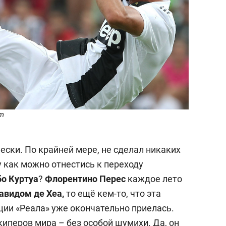
om
чески. По крайней мере, не сделал никаких
 как можно отнестись к переходу
бо Куртуа
?
Флорентино Перес
каждое лето
авидом де Хеа,
то ещё кем-то, что эта
ции «Реала» уже окончательно приелась.
киперов мира – без особой шумихи. Да, он