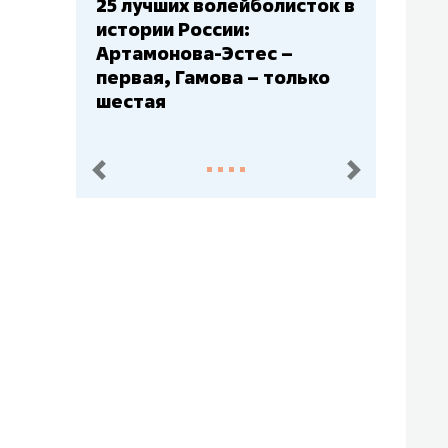
Бюджеты клубов КХЛ: СКА
– главный мажор, «Ак
Барс» – второй, «Салават
Юлаев» – середняк
пред.
след.