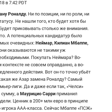
18 в 7:42 PDT
ану Роналду.
Ни по позиции, ни по роли, ни
атусу. Не нашли того, кто будет хотя бы
 Будет приковывать столько же внимания.
ето. А потенциальных кандидатур было
амых очевидных:
Неймар, Килиан Мбаппе,
 они оказываются не такими уж
необходимыми. Покупать Неймара? Во-
 контексте не совсем оправданно, а во-
дленного действия. Вот он-то точно убьёт
 какая же Азар замена Роналду? Самый
ьер-лиги. Да и даже если так, «Челси»
 сумму, а
Маурицио Сарри
приманил
дели. Ценник в 200+ млн евро в принципе
о игрока AAA-класса. Сейчас Мбаппе «ПСЖ»