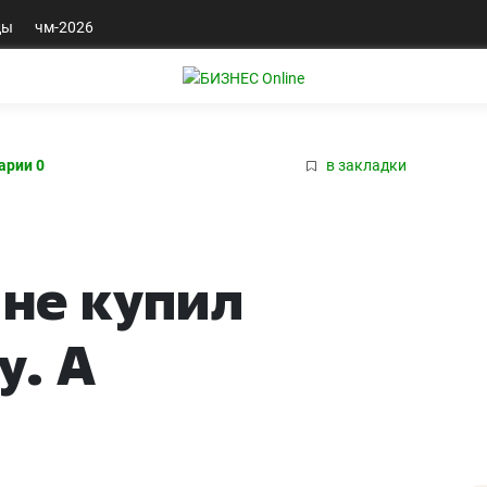
ды
чм-2026
арии 0
в закладки
 не купил
у. А