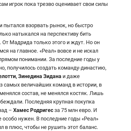
 сам игрок пока трезво оценивает свои силы
 и пытался взорвать рынок, но быстро
лько натыкался на перспективу бить
 От Мадрида только этого и ждут. Но он
ся на главное. «Реал» вовсе и не искал
 прямом понимании. За последние годы у
но, получилось создать команду-династию,
елотти, Зинедина Зидана
и даже
из самых величайших команд в истории, в
менялся состав, не менялся костяк. Лишь
побеждали. Последняя крупная покупка
зад –
Хамес Родригес
за 75 млн евро. И
е особо нужен. В последние годы «Реал»
 в плюс, чтобы не рушить этот баланс.