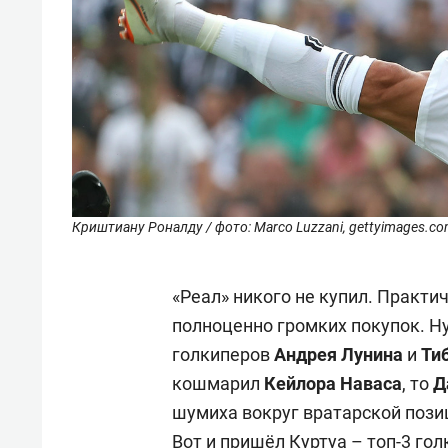
Криштиану Роналду / фото: Marco Luzzani, gettyimages.c
«Реал» никого не купил. Практи
полноценно громких покупок. Ну
голкиперов
Андрея Лунина
и
Ти
кошмарил
Кейлора Наваса
, то
Д
шумиха вокруг вратарской пози
Вот и пришёл Куртуа – топ-3 гол