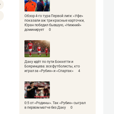
Обзор 4-го тура Первой лиги: «Уфе»
показали аж три красные карточки,
Юран победил бывшую, «Нижний»
доминирует
0
Даку идёт по пути Боккетти и
Бояринцева: все футболисты, кто
играл за «Рубин» и «Спартак»
4
0:5 от «Родины». Так «Рубин» сыграл
в первом матче без Даку
0