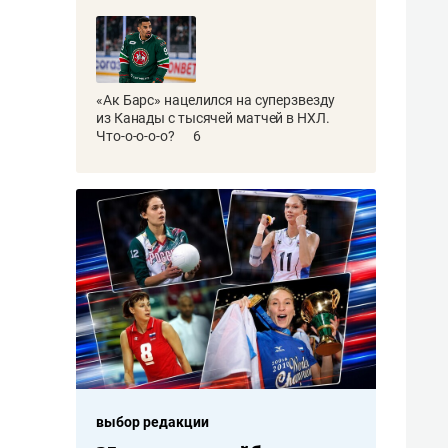
«Ак Барс» нацелился на суперзвезду
из Канады с тысячей матчей в НХЛ.
Что-о-о-о-о?
6
выбор редакции