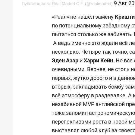
9 Авг 20
Публикация от Real Madrid C.F. (@realmadrid)
«Реал» не нашёл замену
Кришти
по потенциальному звёздному ст
пытаться столько же забивать.
А ведь именно это ждали всё л
несколько. Четыре так точно, с
Эден Азар
и
Харри Кейн
. Но все
очевидными. Вернее, не столь 
первых, жутко дорого и в данном
вторых, закладывать бомбу заме
всё атмосферу в раздевалке. А
незабивной MVP английской прем
тоже заломил астрономическую
перспективами роста в новой мо
выставлял любой клуб за своег