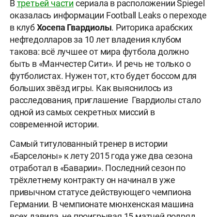
В
третьей части
сериала в расположении Spiegel
оказалась информации Football Leaks о переходе
в клуб
Хосепа Гвардиолы
. Риторика арабских
нефтедолларов за 10 лет владения клубом
такова: всё лучшее от мира футбола должно
быть в «Манчестер Сити». И речь не только о
футболистах. Нужен тот, кто будет боссом для
больших звёзд игры. Как выяснилось из
расследования, приглашение Гвардиолы стало
одной из самых секретных миссий в
современной истории.
Самый титулованный тренер в истории
«Барселоны» к лету 2015 года уже два сезона
отработал в «Баварии». Последний сезон по
трёхлетнему контракту он начинал в уже
привычном статусе действующего чемпиона
Германии. В чемпионате мюнхенская машина
всех давила, не проигрывая 15 матчей подряд.