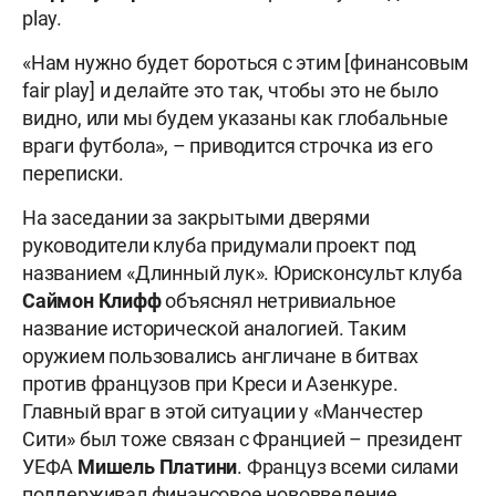
play.
«Нам нужно будет бороться с этим [финансовым
fair play] и делайте это так, чтобы это не было
видно, или мы будем указаны как глобальные
враги футбола», – приводится строчка из его
переписки.
На заседании за закрытыми дверями
руководители клуба придумали проект под
названием «Длинный лук». Юрисконсульт клуба
Саймон Клифф
объяснял нетривиальное
название исторической аналогией. Таким
оружием пользовались англичане в битвах
против французов при Креси и Азенкуре.
Главный враг в этой ситуации у «Манчестер
Сити» был тоже связан с Францией – президент
УЕФА
Мишель Платини
. Француз всеми силами
поддерживал финансовое нововведение,