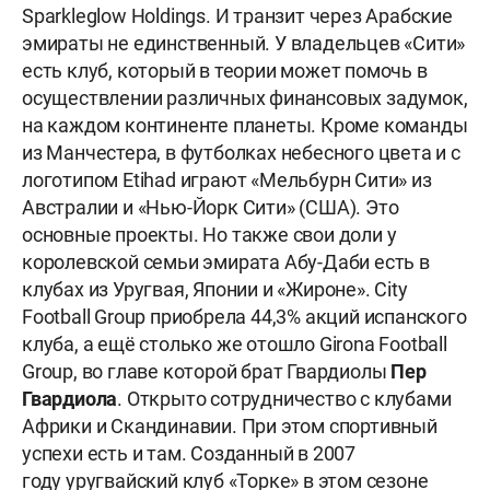
Sparkleglow Holdings. И транзит через Арабские
эмираты не единственный. У владельцев «Сити»
есть клуб, который в теории может помочь в
осуществлении различных финансовых задумок,
на каждом континенте планеты. Кроме команды
из Манчестера, в футболках небесного цвета и с
логотипом Etihad играют «Мельбурн Сити» из
Австралии и «Нью-Йорк Сити» (США). Это
основные проекты. Но также свои доли у
королевской семьи эмирата Абу-Даби есть в
клубах из Уругвая, Японии и «Жироне». City
Football Group приобрела 44,3% акций испанского
клуба, а ещё столько же отошло Girona Football
Group, во главе которой брат Гвардиолы
Пер
Гвардиола
. Открыто сотрудничество с клубами
Африки и Скандинавии. При этом спортивный
успехи есть и там. Созданный в 2007
году уругвайский клуб «Торке» в этом сезоне