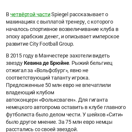
В
четвёртой части
Spiegel рассказывает о
махинациях с выплатой тренеру, с которого
началось спортивное возвеличивание клуба в
эпоху арабских денег, и описывает имперское
развитие City Football Group.
В 2015 году в Манчестере захотели видеть
звезду
Кевина
де Брюйне
. Рыжий бельгиец
отжигал за «Вольфсбург», явно не
соответствующий таланту игрока.
Предложенные 50 млн евро не впечатлили
владеющий клубом
автоконцерн «Фольксваген». Для гиганта
немецкого автопрома оставить в клубе главного
футболиста было делом чести. У шейхов «Сити»
было другое мнение. За 75 млн евро немцы
расстались со своей звездой.