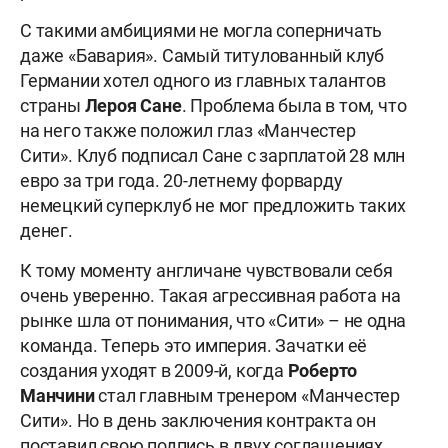
С такими амбициями не могла соперничать
даже «Бавария». Самый титулованный клуб
Германии хотел одного из главных талантов
страны
Лероя Сане
. Проблема была в том, что
на него также положил глаз «Манчестер
Сити». Клуб подписал Сане с зарплатой 28 млн
евро за три года. 20-летнему форварду
немецкий суперклуб не мог предложить таких
денег.
К тому моменту англичане чувствовали себя
очень уверенно. Такая агрессивная работа на
рынке шла от понимания, что «Сити» – не одна
команда. Теперь это империя. Зачатки её
создания уходят в 2009-й, когда
Роберто
Манчини
стал главным тренером «Манчестер
Сити». Но в день заключения контракта он
поставил свою подпись в двух соглашениях.