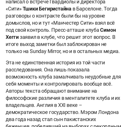
написал о встрече Гвардиолы и директора
«Сити»
Тшики Бегиристайна
в Барселоне. Тогда
разговоры о контракте были бы на уровне
домыслов, но и тут «Манчестер Сити» взял всё
под свой контроль. Пресс-атташе клуба
Симон
Хегги
заявил в клубе, что решит этот вопрос. В
итоге выход заметки был заблокирован не
только на Sunday Mirror, но и в остальных медиа.
Эта не единственная история из той части
расследования. Она лишь показала
возможность клуба замалчивать неудобные для
себя моменты и контролировать вообще всё.
Авторы текста обращают внимание на
философские различия в менталитете клуба и их
владельцев. Англия в XXI веке –
демократическое государство. Мэром Лондона
два года назад стал сын пакистанских
беженцев, победивший на выборах с рекордным