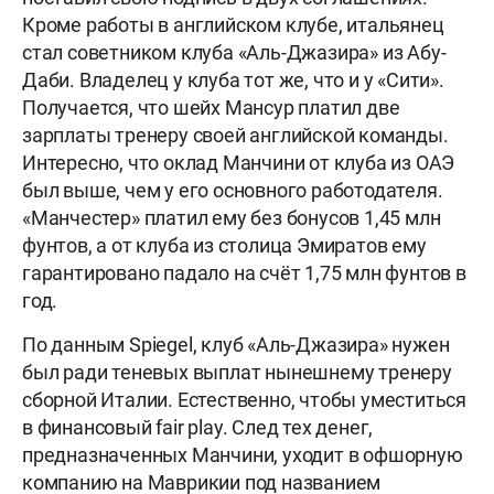
Кроме работы в английском клубе, итальянец
стал советником клуба «Аль-Джазира» из Абу-
Даби. Владелец у клуба тот же, что и у «Сити».
Получается, что шейх Мансур платил две
зарплаты тренеру своей английской команды.
Интересно, что оклад Манчини от клуба из ОАЭ
был выше, чем у его основного работодателя.
«Манчестер» платил ему без бонусов 1,45 млн
фунтов, а от клуба из столица Эмиратов ему
гарантировано падало на счёт 1,75 млн фунтов в
год.
По данным Spiegel, клуб «Аль-Джазира» нужен
был ради теневых выплат нынешнему тренеру
сборной Италии. Естественно, чтобы уместиться
в финансовый fair play. След тех денег,
предназначенных Манчини, уходит в офшорную
компанию на Маврикии под названием