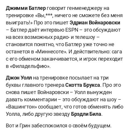
Джимми
Батлер
говорит генменеджеру на
тренировке «Вы,***, ничего не сможете без меня
выиграть!» Про это пишет
Эдриан
Войнаровски
– Батлер даёт интервью ESPN – это обсуждают
на всех возможных радио- и телешоу –
становится понятно, что Батлер уже точно не
останется в «Миннесоте». И действительно: сага
с его обменом заканчивается, и игрок переходит
в «Филадельфию».
Джон
Уолл
на тренировке посылает на три
буквы главного тренера
Скотта
Брукса
. Про это
снова пишет Войнаровски – Уолл вынужден
давать комментарии – это обсуждают на шоу –
«Вашингтон» сообщает, что готов обменять либо
Уолла, либо другую звезду
Брэдли
Била
.
Вот и Грин забеспокоился о своём будущем.