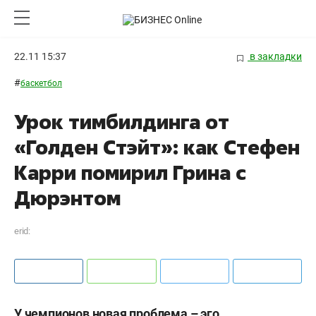
22.11 15:37
в закладки
#
баскетбол
Урок тимбилдинга от
«Голден Стэйт»: как Стефен
Карри помирил Грина с
Дюрэнтом
erid:
У чемпионов новая проблема – эго.