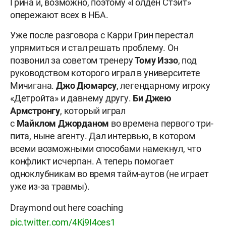
Грина и, возможно, поэтому «Голден Стэйт»
опережают всех в НБА.
Уже после разговора с Карри Грин перестал
упрямиться и стал решать проблему. Он
позвонил за советом тренеру
Тому
Иззо
, под
руководством которого играл в университете
Мичигана.
Джо
Дюмарсу
, легендарному игроку
«Детройта» и давнему другу.
Би
Джею
Армстронгу
, который играл
с
Майклом
Джорданом
во времена первого три-
пита, ныне агенту. Дал интервью, в котором
всеми возможными способами намекнул, что
конфликт исчерпан. А теперь помогает
одноклубникам во время тайм-аутов (не играет
уже из-за травмы).
Draymond out here coaching
pic.twitter.com/4Kj9I4ces1