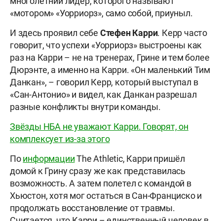
многолетний лидер, которого называют
«мотором» «Уорриорз», само собой, приуныл.
И здесь проявил себе
Стефен
Карри
. Керр часто
говорит, что успехи «Уорриорз» выстроены как
раз на Карри – не на тренерах, Грине и тем более
Дюрэнте, а именно на Карри. «Он маленький Тим
Данкан», – говорил Керр, который выступал в
«Сан-Антонио» и видел, как Данкан разрешал
разные конфликты внутри команды.
Звёзды НБА не уважают Карри. Говорят, он
комплексует из-за этого
По
информации
The Athletic, Карри пришёл
домой к Грину сразу же как представилась
возможность. А затем полетел с командой в
Хьюстон, хотя мог остаться в Сан-Франциско и
продолжать восстановление от травмы.
Считается, что Карри – единственный человек в