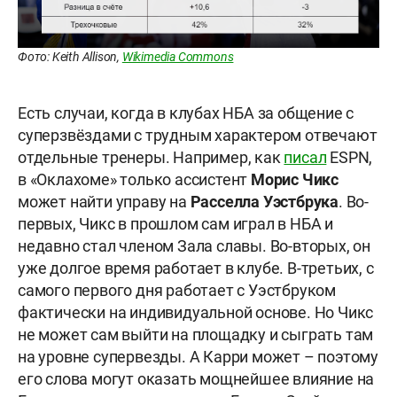
Фото: Keith Allison,
Wikimedia Commons
Есть случаи, когда в клубах НБА за общение с
суперзвёздами с трудным характером отвечают
отдельные тренеры. Например, как
писал
ESPN,
в «Оклахоме» только ассистент
Морис
Чикс
может найти управу на
Расселла
Уэстбрука
. Во-
первых, Чикс в прошлом сам играл в НБА и
недавно стал членом Зала славы. Во-вторых, он
уже долгое время работает в клубе. В-третьих, с
самого первого дня работает с Уэстбруком
фактически на индивидуальной основе. Но Чикс
не может сам выйти на площадку и сыграть там
на уровне супервезды. А Карри может – поэтому
его слова могут оказать мощнейшее влияние на