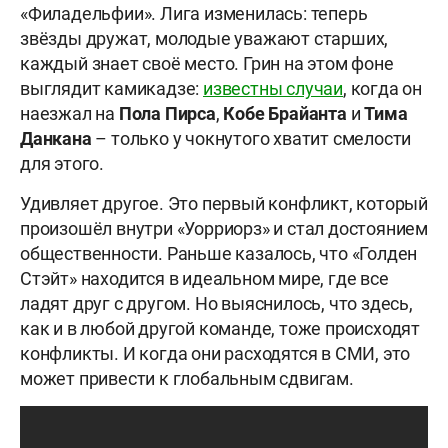
«Филадельфии». Лига изменилась: теперь
звёзды дружат, молодые уважают старших,
каждый знает своё место. Грин на этом фоне
выглядит камикадзе:
известны случаи
, когда он
наезжал на
Пола
Пирса
,
Кобе
Брайанта
и
Тима
Данкана
– только у чокнутого хватит смелости
для этого.
Удивляет другое. Это первый конфликт, который
произошёл внутри «Уорриорз» и стал достоянием
общественности. Раньше казалось, что «Голден
Стэйт» находится в идеальном мире, где все
ладят друг с другом. Но выяснилось, что здесь,
как и в любой другой команде, тоже происходят
конфликты. И когда они расходятся в СМИ, это
может привести к глобальным сдвигам.