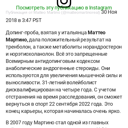
Посмотреть эту публикацию в Instagram
30 Ноя
Публикация от Matteo Martino (@matteomartinoreal)
2018 в 3:47 PST
Допинг-проба, взятая у итальянца
Маттео
Мартино,
дала положительный результат на
тренболон, а также метаболиты норандростерон
и норэтиохоланолон. Всё это запрещенные
Всемирным антидопинговым кодексом
анаболические андрогенные стероиды. Они
используются для увеличения мышечной силы и
выносливости. 31-летний волейболист
дисквалифицирован на четыре года. С учетом
отстранения на время расследования, он сможет
вернуться в спорт 22 сентября 2022 года. Это
конец карьеры, которая начиналась очень ярко.
В 2007 году Мартино стал одной из главных