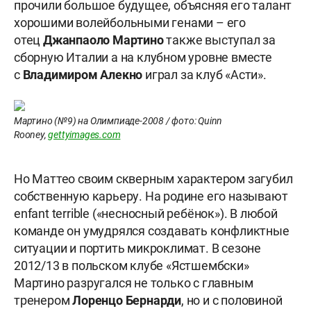
прочили большое будущее, объясняя его талант
хорошими волейбольными генами – его
отец
Джанпаоло Мартино
также выступал за
сборную Италии а на клубном уровне вместе
с
Владимиром Алекно
играл за клуб «Асти».
Мартино (№9) на Олимпиаде-2008 / фото: Quinn
Rooney,
gettyimages.com
Но Маттео своим скверным характером загубил
собственную карьеру. На родине его называют
enfant terrible («несносный ребёнок»). В любой
команде он умудрялся создавать конфликтные
ситуации и портить микроклимат. В сезоне
2012/13 в польском клубе «Ястшембски»
Мартино разругался не только с главным
тренером
Лоренцо Бернарди
, но и с половиной