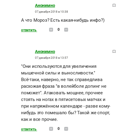
Анонимно
07 декабря 2018 в 10:38
А что Мороз? Есть какая-нибудь инфо?)
0
ответить
Анонимно
07 декабря 2018 в 13:57
"Они используются для увеличения
мышечной силы и выносливости."
Всё-таки, наверно, не так справедлива
расхожая фраза "в волейболе допинг не
поможет". Атаковать мощнее, прочнее
стоять на ногах в пятисетовых матчах и
при напряжённом календаре - разве кому-
нибудь это помешало бы? Такой же спорт,
как и все прочие.
0
ответить