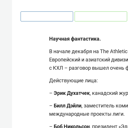
Научная фантастика.
В начале декабря на The Athleti
Европейский и азиатский дивиз
с КХЛ – разговор вышел очень 
Действующие лица:
–
Эрик
Духатчек
, канадский жур
–
Билл
Дэйли
, заместитель ком
международные проекты лиги.
–
Боб
Никольсон
, президент «Э