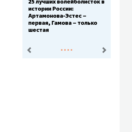
Бюджеты клубов КХЛ: СКА
– главный мажор, «Ак
Барс» – второй, «Салават
Юлаев» – середняк
пред.
след.