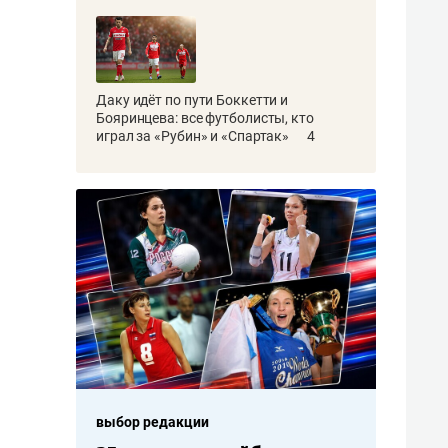
Даку идёт по пути Боккетти и
Бояринцева: все футболисты, кто
играл за «Рубин» и «Спартак»
4
выбор редакции