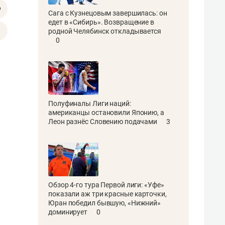
Сага с Кузнецовым завершилась: он
едет в «Сибирь». Возвращение в
родной Челябинск откладывается
0
Полуфиналы Лиги наций:
американцы остановили Японию, а
Леон разнёс Словению подачами
3
Обзор 4-го тура Первой лиги: «Уфе»
показали аж три красные карточки,
Юран победил бывшую, «Нижний»
доминирует
0