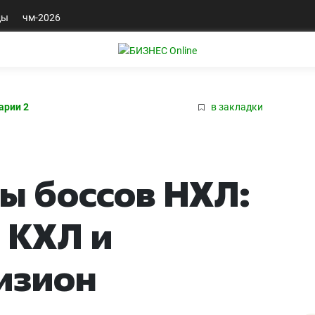
ды
чм-2026
арии 2
в закладки
ы боссов НХЛ:
 КХЛ и
изион