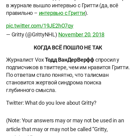
в журнале вышло интервью с Гритти (да, всё
правильно –
интервью с Гритти
).
pic.twitter.com/19JE2hO7qy
— Gritty (@GrittyNHL)
November 20, 2018
КОГДА ВСЁ ПОШЛО НЕ ТАК
Журналист Vox
Тодд
ВанДерВерфф
спросил у
подписчиков в твиттере, чем им нравится Гритти.
По ответам стало понятно, что талисман
становится жертвой синдрома поиска
глубинного смысла.
Twitter: What do you love about Gritty?
(Note: Your answers may or may not be used in an
article that may or may not be called “Gritty,