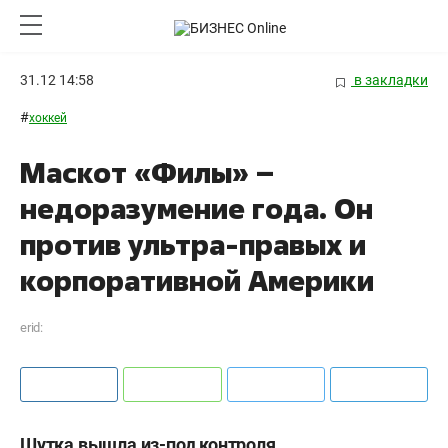
31.12 14:58
в закладки
#
хоккей
Маскот «Филы» –
недоразумение года. Он
против ультра-правых и
корпоративной Америки
erid:
Шутка вышла из-под контроля.