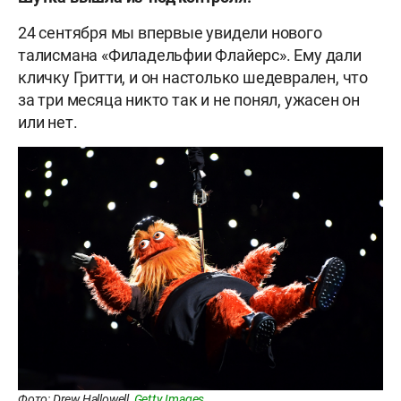
24 сентября мы впервые увидели нового
талисмана «Филадельфии Флайерс». Ему дали
кличку Гритти, и он настолько шедеврален, что
за три месяца никто так и не понял, ужасен он
или нет.
Фото: Drew Hallowell,
Getty Images