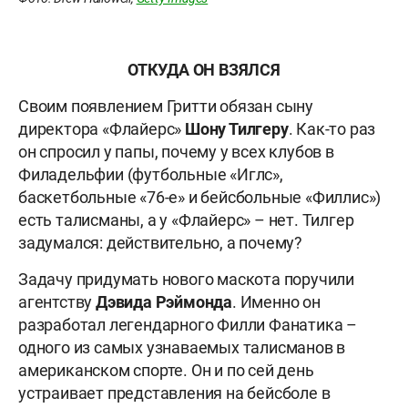
ОТКУДА ОН ВЗЯЛСЯ
Своим появлением Гритти обязан сыну
директора «Флайерс»
Шону
Тилгеру
. Как-то раз
он спросил у папы, почему у всех клубов в
Филадельфии (футбольные «Иглс»,
баскетбольные «76-е» и бейсбольные «Филлис»)
есть талисманы, а у «Флайерс» – нет. Тилгер
задумался: действительно, а почему?
Задачу придумать нового маскота поручили
агентству
Дэвида
Рэймонда
. Именно он
разработал легендарного Филли Фанатика –
одного из самых узнаваемых талисманов в
американском спорте. Он и по сей день
устраивает представления на бейсболе в