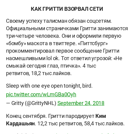
КАК ГРИТТИ ВЗОРВАЛ СЕТИ
Своему успеху талисман обязан соцсетям.
Официальными страничками Гритти занимаются
три-четыре человека. Они и оформили первую
«бомбу» маскота в твиттере. «Питтсбург»
прокомментировал первое сообщение Гритти
насмешливыми lol ok. Тот ответил угрозой: «Не
смыкай сегодня глаз, птичка». 4 тыс
ретвитов, 18,2 тыс лайков.
Sleep with one eye open tonight, bird.
pic.twitter.com/wLmGBa0Oyh
— Gritty (@GrittyNHL)
September 24, 2018
Конец сентября. Гритти пародирует
Ким
Кардашьян
. 12,2 тыс ретвитов, 58,4 тыс лайков.