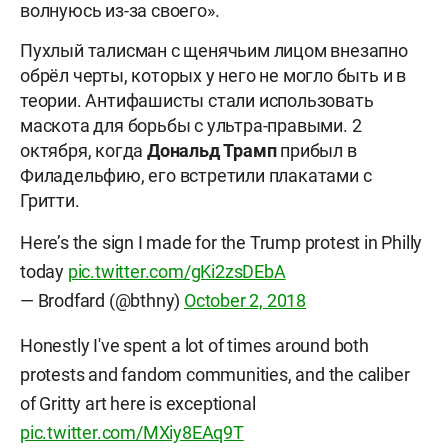
волнуюсь из-за своего».
Пухлый талисман с щенячьим лицом внезапно
обрёл черты, которых у него не могло быть и в
теории. Антифашисты стали использовать
маскота для борьбы с ультра-правыми. 2
октября, когда
Дональд
Трамп
прибыл в
Филадельфию, его встретили плакатами с
Гритти.
Here’s the sign I made for the Trump protest in Philly
today
pic.twitter.com/gKi2zsDEbA
— Brodfard (@bthny)
October 2, 2018
Honestly I've spent a lot of times around both
protests and fandom communities, and the caliber
of Gritty art here is exceptional
pic.twitter.com/MXiy8EAq9T