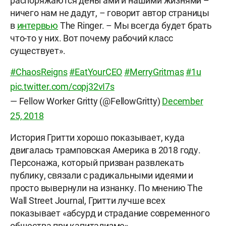
распоряжаются деньгами и нашими жизнями –
ничего нам не дадут, – говорит автор страницы
в
интервью
The Ringer. – Мы всегда будет брать
что-то у них. Вот почему рабочий класс
существует».
#ChaosReigns
#EatYourCEO
#MerryGritmas
#1u
pic.twitter.com/copj32vI7s
— Fellow Worker Gritty (@FellowGritty)
December
25, 2018
История Гритти хорошо показывает, куда
двигалась трамповская Америка в 2018 году.
Персонажа, который призван развлекать
публику, связали с радикальными идеями и
просто вывернули на изнанку. По мнению The
Wall Street Journal, Гритти лучше всех
показывает «абсурд и страдание современного
общества при капитализме».