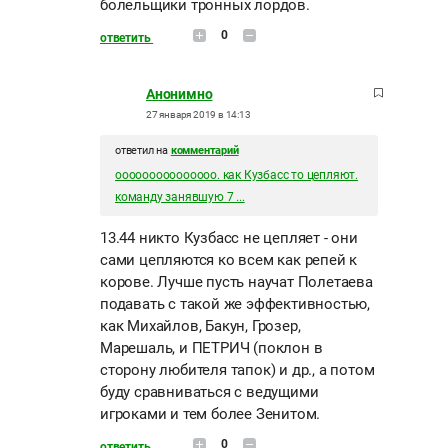
болельщики тронных лордов.
0
ответить
Анонимно
27 января 2019 в 14:13
ответил на
комментарий
ооооооооооооооо. как Кузбасс то цепляют.
команду занявшую 7 ...
13.44 никто Кузбасс не цепляет - они
сами цепляются ко всем как репей к
корове. Лучше пусть научат Полетаева
подавать с такой же эффективностью,
как Михайлов, Бакун, Грозер,
Марешаль, и ПЕТРИЧ (поклон в
сторону любителя тапок) и др., а потом
буду сравниваться с ведущими
игроками и тем более Зенитом.
0
ответить