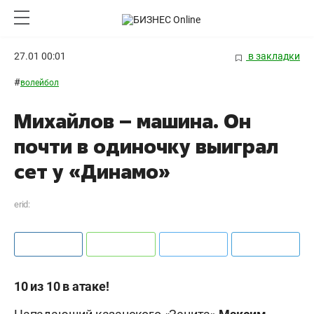
27.01 00:01
в закладки
#
волейбол
Михайлов – машина. Он
почти в одиночку выиграл
сет у «Динамо»
erid:
10 из 10 в атаке!