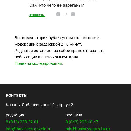
Сами-то чего не зареганы?
0
ответить
Все комментарии публикуются только после
модерации с задержкой 2-10 минут.
Редакция оставляет за собой право отказать в
публикации вашего комментария.
Правила модерирования
.
контакты
Казань, Лобачевского 10, корпус 2
редакция
реклама
8 (843) 238-39-01
8 (843) 203-48-47
info@business-gazeta.ru
mir@business-gazeta.ru