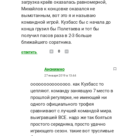
загрузка краёв оказалась равномерной,
Михайлов к концовке оказался не
вымотанным, вот это я и называю
командной игрой. Кузбасс бы с начала до
конца грузил бы Полетаева и тот бы
получил пасов раза в 2-3 больше
ближайшего соратника.
0
ответить
Анонимно
27 января 2019 в 13:44
ооооооооооооооо. как Кузбасс то
цепляют. команду занявшую 7 место в
прошлой регулярке, не имеющей ни
одного официального трофея
сравнивают с лучшей командой мира.
выигравшей ВСЕ. надо же так бояться
простого середняка, просто удачно
играющего сезон. такие вот трусливые