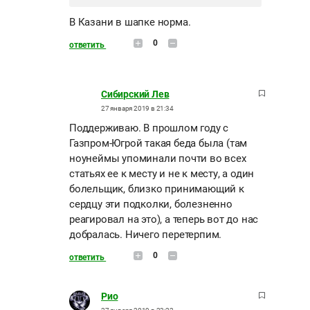
В Казани в шапке норма.
0
ответить
Сибирский Лев
27 января 2019 в 21:34
Поддерживаю. В прошлом году с
Газпром-Югрой такая беда была (там
ноунеймы упоминали почти во всех
статьях ее к месту и не к месту, а один
болельщик, близко принимающий к
сердцу эти подколки, болезненно
реагировал на это), а теперь вот до нас
добралась. Ничего перетерпим.
0
ответить
Рио