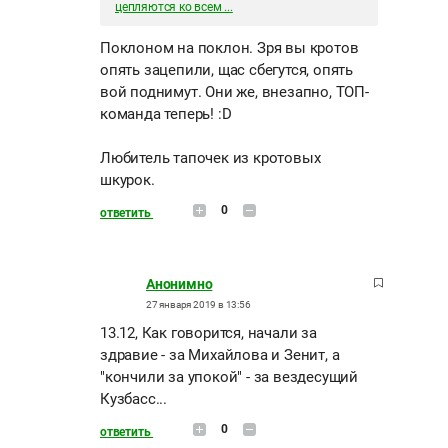
цепляются ко всем ...
Поклоном на поклон. Зря вы кротов
опять зацепили, щас сбегутся, опять
вой поднимут. Они же, внезапно, ТОП-
команда теперь! :D
Любитель тапочек из кротовых
шкурок.
0
ответить
Анонимно
27 января 2019 в 13:56
13.12, Как говорится, начали за
здравие - за Михайлова и Зенит, а
"кончили за упокой" - за вездесущий
Кузбасс...
0
ответить