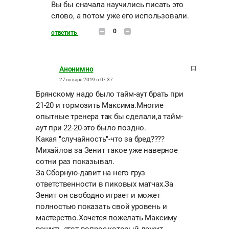
Вы бы сначала научились писать это
слово, а потом уже его использовали.
0
ответить
Анонимно
27 января 2019 в 07:37
Брянскому надо было тайм-аут брать при
21-20 и тормозить Максима.Многие
опытные тренера так бы сделали,а тайм-
аут при 22-20-это было поздно.
Какая "случайность"-что за бред????
Михайлов за Зенит такое уже наверное
сотни раз показывал.
За Сборную-давит на него груз
ответственности в пиковых матчах.За
Зенит он свободно играет и может
полностью показать свой уровень и
мастерство.Хочется пожелать Максиму
решить этот вопрос,который лежит