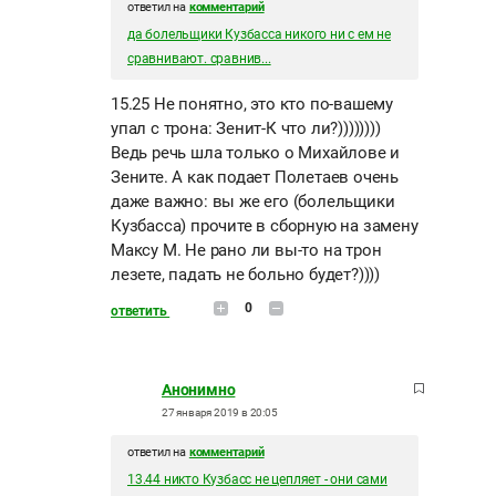
ответил на
комментарий
да болельщики Кузбасса никого ни с ем не
сравнивают. сравнив...
15.25 Не понятно, это кто по-вашему
упал с трона: Зенит-К что ли?))))))))
Ведь речь шла только о Михайлове и
Зените. А как подает Полетаев очень
даже важно: вы же его (болельщики
Кузбасса) прочите в сборную на замену
Максу М. Не рано ли вы-то на трон
лезете, падать не больно будет?))))
0
ответить
Анонимно
27 января 2019 в 20:05
ответил на
комментарий
13.44 никто Кузбасс не цепляет - они сами