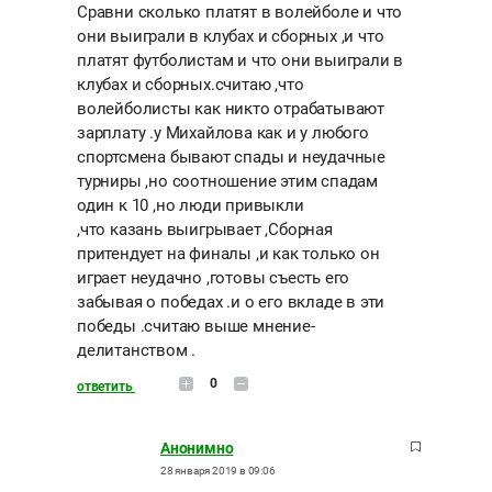
Сравни сколько платят в волейболе и что
они выиграли в клубах и сборных ,и что
платят футболистам и что они выиграли в
клубах и сборных.считаю ,что
волейболисты как никто отрабатывают
зарплату .у Михайлова как и у любого
спортсмена бывают спады и неудачные
турниры ,но соотношение этим спадам
один к 10 ,но люди привыкли
,что казань выигрывает ,Сборная
притендует на финалы ,и как только он
играет неудачно ,готовы съесть его
забывая о победах .и о его вкладе в эти
победы .считаю выше мнение-
делитанством .
0
ответить
Анонимно
28 января 2019 в 09:06