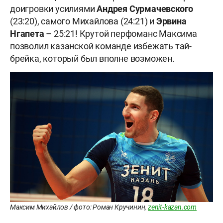
доигровки усилиями
Андрея Сурмачевского
(23:20), самого Михайлова (24:21) и
Эрвина
Нгапета
– 25:21! Крутой перфоманс Максима
позволил казанской команде избежать тай-
брейка, который был вполне возможен.
Максим Михайлов / фото: Роман Кручинин,
zenit-kazan.com