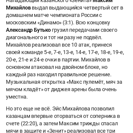
Нападающий казанского «Зенита»
Максим
Михайлов
выдал выдающийся четвертый сет в
домашнем матче чемпионата России с
московским «Динамо» (3:1). Всю концовку
Александр Бутько
грузил передачами своего
диагонального и тот ни разу не подвёл.
Михайлов реализовал все 10 атак, принеся
своей команде 5-е, 7-е, 13-е, 14-е, 17-е, 18-е, 19-е,
20-е, 21-е и 24-е очки в партии. Михайлов в
основном атаковал на двойном блоке, но
каждый раз находил правильное решение.
Музыкальная открытка «Макс пулемёт, мяч за
мячом кладёт» от диджея арены была очень
уместна.
Но это еще не всё. Эйс Михайлова позволил
казанцам впервые оторваться от соперника в
счете (22:20), а затем Максим трижды спасал
мячи в защите и «Зенит» реализовал все три