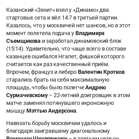
Казанский «Зенит» взял у «Динамо» два
стартовых сета и вёл 14:7 в третьей партии.
Казалось, что у москвичей нет шансов, но в этот
момент полетела подача у
Владимира
Съемщикова
и заработал динамовский блок
(15:14). Удивительно, что чаще всего в составе
казанцев ошибался Нгапет, фишкой которого
считается как раз качественный приём.
Впрочем, француз и либеро
Валентин Кротков
старались брать на себя максимальную
площадь, чтобы было полегче
Андрею
Сурмачевскому
– 22-летний доигровщик в этом
матче заменял потянувшего икроножную
мышцу
Мэттью Андерсона
.
Навязать борьбу москвичам удалось и
благодаря заигравшему диагональному
Романасу Шкулявичусу
– в третьем сете он