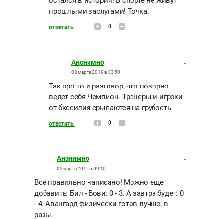
остался в истории! В спорте не живут
прошлыми заслугами! Точка.
0
ответить
Анонимно
03 марта 2019 в 03:50
Так про то и разговор, что позорно
ведет себя Чемпион. Тренеры и игроки
от бкссилия срываются на грубость
0
ответить
Анонимно
02 марта 2019 в 09:10
Всё правильно написано! Можно еще
добавить: Бил - Бови: 0 - 3. А завтра будет: 0
- 4. Авангард физически готов лучше, в
разы.