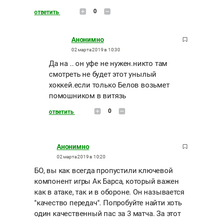
0
ответить
Анонимно
02 марта 2019 в 10:30
Да на .. он уфе не нужен.никто там
смотреть не будет этот унылый
хоккей.если только Белов возьмет
помошником в витязь
0
ответить
Анонимно
02 марта 2019 в 10:20
БО, вы как всегда пропустили ключевой
компонент игры Ак Барса, который важен
как в атаке, так и в обороне. Он называется
"качество передач". Попробуйте найти хоть
один качественный пас за 3 матча. За этот