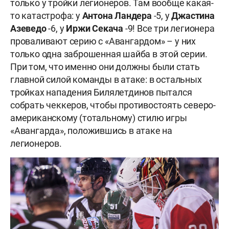
только у тройки легионеров. Там вообще какая-
то катастрофа: у
Антона Ландера
-5, у
Джастина
Азеведо
-6, у
Иржи Секача
-9! Все три легионера
проваливают серию с «Авангардом» – у них
только одна заброшенная шайба в этой серии.
При том, что именно они должны были стать
главной силой команды в атаке: в остальных
тройках нападения Билялетдинов пытался
собрать чеккеров, чтобы противостоять северо-
американскому (тотальному) стилю игры
«Авангарда», положившись в атаке на
легионеров.