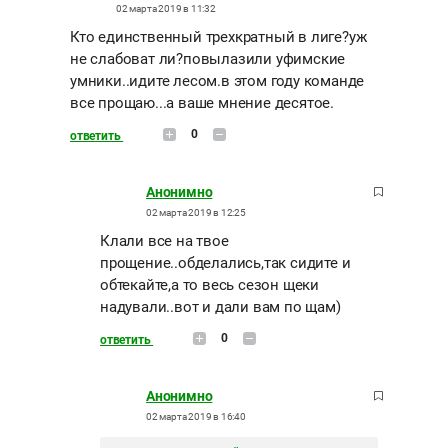
02 марта 2019 в 11:32
Кто единственный трехкратный в лиге?уж
не слабоват ли?повылазили уфимские
умники..идите лесом.в этом году команде
все прощаю...а ваше мнение десятое.
0
ответить
Анонимно
02 марта 2019 в 12:25
Клали все на твое
прощение..обделались,так сидите и
обтекайте,а то весь сезон щеки
надували..вот и дали вам по щам)
0
ответить
Анонимно
02 марта 2019 в 16:40