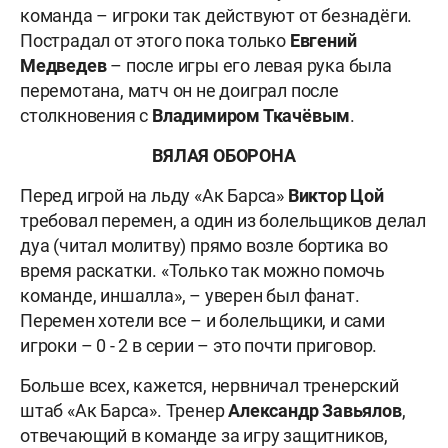
команда – игроки так действуют от безнадёги.
Пострадал от этого пока только
Евгений
Медведев
– после игры его левая рука была
перемотана, матч он не доиграл после
столкновения с
Владимиром Ткачёвым
.
ВЯЛАЯ ОБОРОНА
Перед игрой на льду «Ак Барса»
Виктор Цой
требовал перемен, а один из болельщиков делал
дуа (читал молитву) прямо возле бортика во
время раскатки. «Только так можно помочь
команде, иншалла», – уверен был фанат.
Перемен хотели все – и болельщики, и сами
игроки – 0 - 2 в серии – это почти приговор.
Больше всех, кажется, нервничал тренерский
штаб «Ак Барса». Тренер
Александр Завьялов
,
отвечающий в команде за игру защитников,