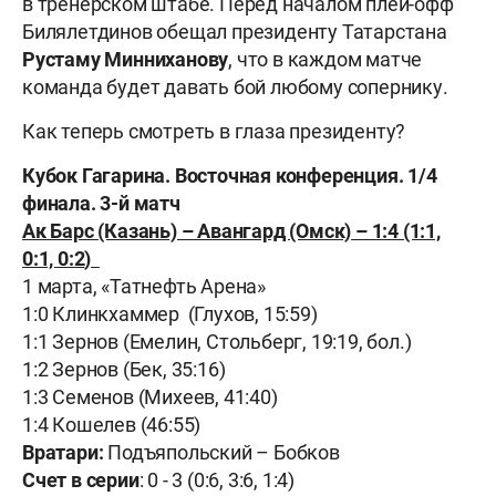
в тренерском штабе. Перед началом плей-офф
Билялетдинов обещал президенту Татарстана
Рустаму Минниханову
, что в каждом матче
команда будет давать бой любому сопернику.
Как теперь смотреть в глаза президенту?
Кубок Гагарина. Восточная конференция. 1/4
финала. 3-й матч
Ак Барс (Казань) – Авангард (Омск) – 1:4
(1:1,
0:1,
0:2
)
1 марта, «Татнефть Арена»
1:0 Клинкхаммер (Глухов, 15:59)
1:1 Зернов (Емелин, Стольберг, 19:19, бол.)
1:2 Зернов (Бек, 35:16)
1:3 Семенов (Михеев, 41:40)
1:4 Кошелев (46:55)
Вратари:
Подъяпольский – Бобков
Счет в серии
: 0 - 3 (0:6, 3:6, 1:4)