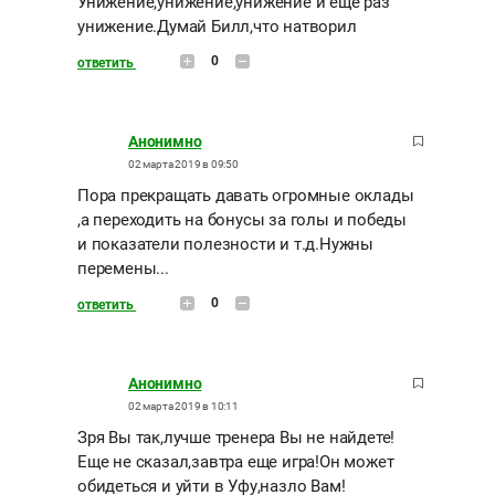
Унижение,унижение,унижение и еще раз
унижение.Думай Билл,что натворил
0
ответить
Анонимно
02 марта 2019 в 09:50
Пора прекращать давать огромные оклады
,а переходить на бонусы за голы и победы
и показатели полезности и т.д.Нужны
перемены...
0
ответить
Анонимно
02 марта 2019 в 10:11
Зря Вы так,лучше тренера Вы не найдете!
Еще не сказал,завтра еще игра!Он может
обидеться и уйти в Уфу,назло Вам!