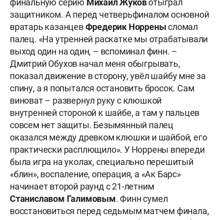
финальную серию
Михаил Жуков
отыграл
защитником. А перед четверьфиналом основной
вратарь казанцев
Фредерик Норрены
сломал
палец. «На утренней раскатке мы отрабатывали
выход один на один, – вспоминал финн. –
Дмитрий Обухов начал меня обыгрывать,
показал движение в сторону, увёл шайбу мне за
спину, а я попытался остановить бросок. Сам
виноват – развернул руку с клюшкой
внутренней стороной к шайбе, а там у пальцев
совсем нет защиты. Безымянный палец
оказался между древком клюшки и шайбой, его
практически расплющило». У Норрены впереди
была игра на уколах, специально перешитый
«блин», воспаление, операция, а «Ак Барс»
начинает второй раунд с 21-летним
Станиславом
Галимовым
. Финн сумел
восстановиться перед седьмым матчем финала,