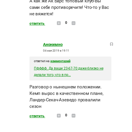
А как же Ак Барс топовый клуб-Вы
сами себе противоречите! Что-то у Вас
не вяжется!
0
ответить
Анонимно
04 мая 2019 в 19:11
ответил на
комментарий
Пфффф. Да ваши 23-67-70 даже близко не
делали того, что в пр...
Разговор о нынешнем положении.
Кемп вырос в качественном плане,
Ландер-Секач-Азеведо провалили
сезон
0
ответить