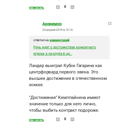
0
ответить
Анонимно
23 апреля 2019 в 12:16
ответил на
комментарий
Речь идет о достоинствах конкретного
игрока, а не клуба в це...
Ландер выиграл Кубок Гагарина как
центрфорвард первого звена. Это
высшее достижение в отечественном
хоккее.
"Достижения" Кемппайнена имеют
значение только для него лично,
чтобы выбить контракт подороже.
0
ответить