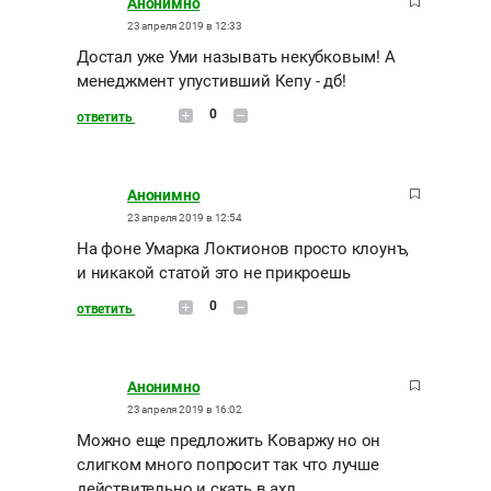
Анонимно
23 апреля 2019 в 12:33
Достал уже Уми называть некубковым! А
менеджмент упустивший Кепу - дб!
0
ответить
Анонимно
23 апреля 2019 в 12:54
На фоне Умарка Локтионов просто клоунъ,
и никакой статой это не прикроешь
0
ответить
Анонимно
23 апреля 2019 в 16:02
Можно еще предложить Коваржу но он
слигком много попросит так что лучше
действительно и скать в ахл