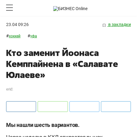
23.04 09:26
в закладки
#
#
хоккей
уфа
Кто заменит Йоонаса
Кемппайнена в «Салавате
Юлаеве»
erid:
Мы нашли шесть вариантов.