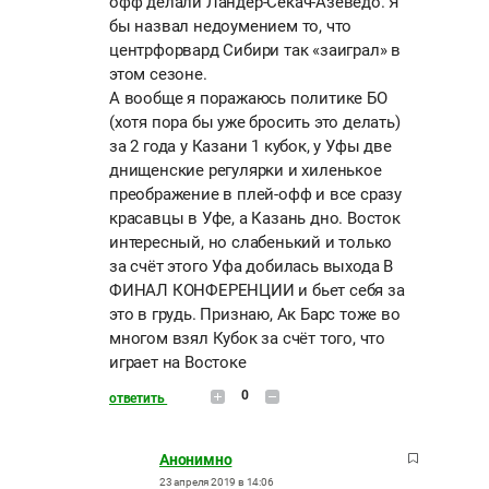
офф делали Ландер-Секач-Азеведо. Я
бы назвал недоумением то, что
центрфорвард Сибири так «заиграл» в
этом сезоне.
А вообще я поражаюсь политике БО
(хотя пора бы уже бросить это делать)
за 2 года у Казани 1 кубок, у Уфы две
днищенские регулярки и хиленькое
преображение в плей-офф и все сразу
красавцы в Уфе, а Казань дно. Восток
интересный, но слабенький и только
за счёт этого Уфа добилась выхода В
ФИНАЛ КОНФЕРЕНЦИИ и бьет себя за
это в грудь. Признаю, Ак Барс тоже во
многом взял Кубок за счёт того, что
играет на Востоке
0
ответить
Анонимно
23 апреля 2019 в 14:06