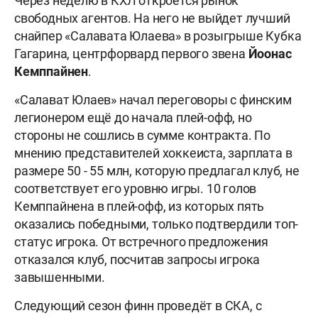
Через неделю в КХЛ откроется рынок
свободных агентов. На него не выйдет лучший
снайпер «Салавата Юлаева» в розыгрыше Кубка
Гагарина, центрфорвард первого звена
Йоонас
Кемппайнен
.
«Салават Юлаев» начал переговоры с финским
легионером ещё до начала плей-офф, но
стороны не сошлись в сумме контракта. По
мнению представителей хоккеиста, зарплата в
размере 50 - 55 млн, которую предлагал клуб, не
соответствует его уровню игры. 10 голов
Кемппайнена в плей-офф, из которых пять
оказались победными, только подтвердили топ-
статус игрока. От встречного предложения
отказался клуб, посчитав запросы игрока
завышенными.
Следующий сезон финн проведёт в СКА, с