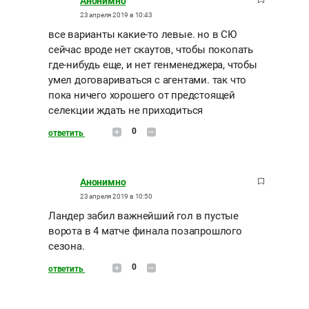
Анонимно
23 апреля 2019 в 10:43
все варианты какие-то левые. но в СЮ
сейчас вроде нет скаутов, чтобы покопать
где-нибудь еще, и нет генменеджера, чтобы
умел договариваться с агентами. так что
пока ничего хорошего от предстоящей
селекции ждать не приходиться
0
ответить
Анонимно
23 апреля 2019 в 10:50
Ландер забил важнейший гол в пустые
ворота в 4 матче финала позапрошлого
сезона.
0
ответить