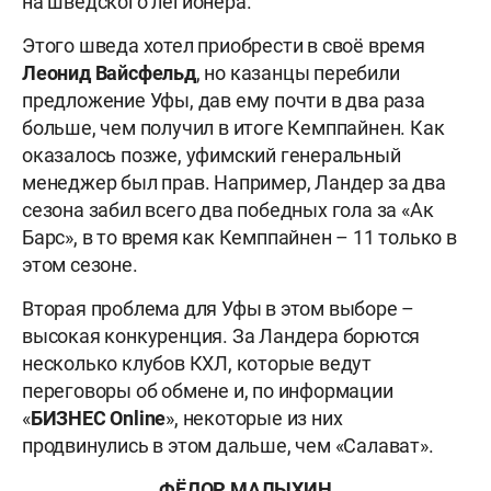
на шведского легионера.
Этого шведа хотел приобрести в своё время
Леонид Вайсфельд
, но казанцы перебили
предложение Уфы, дав ему почти в два раза
больше, чем получил в итоге Кемппайнен. Как
оказалось позже, уфимский генеральный
менеджер был прав. Например, Ландер за два
сезона забил всего два победных гола за «Ак
Барс», в то время как Кемппайнен – 11 только в
этом сезоне.
Вторая проблема для Уфы в этом выборе –
высокая конкуренция. За Ландера борются
несколько клубов КХЛ, которые ведут
переговоры об обмене и, по информации
«
БИЗНЕС Online
», некоторые из них
продвинулись в этом дальше, чем «Салават».
ФЁДОР МАЛЫХИН