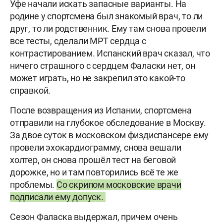
Уфе начали искать запасные варианты. На
родине у спортсмена был знакомый врач, то ли
друг, то ли родственник. Ему там снова провели
все тесты, сделали МРТ сердца с
контрастированием. Испанский врач сказал, что
ничего страшного с сердцем Фаласки нет, он
может играть, но не закрепил это какой-то
справкой.
После возвращения из Испании, спортсмена
отправили на глубокое обследование в Москву.
За двое суток в московском физдиспансере ему
провели эхокардиограмму, снова вешали
холтер, он снова прошёл тест на беговой
дорожке, но и там повторились всё те же
проблемы.
Со скрипом московские врачи
подписали ему допуск.
Сезон Фаласка выдержал, причем очень