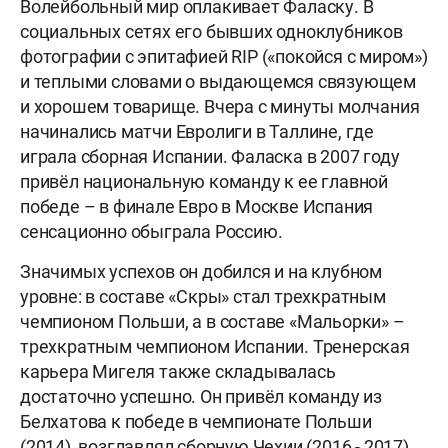
Волейбольный мир оплакивает Фаласку. В
социальных сетях его бывших одноклубников
фотографии с эпитафией RIP («покойся с миром»)
и теплыми словами о выдающемся связующем
и хорошем товарище. Вчера с минуты молчания
начинались матчи Евролиги в Таллине, где
играла сборная Испании. Фаласка в 2007 году
привёл национальную команду к ее главной
победе – в финале Евро в Москве Испания
сенсационно обыграла Россию.
Значимых успехов он добился и на клубном
уровне: в составе «Скры» стал трехкратным
чемпионом Польши, а в составе «Мальорки» –
трехкратным чемпионом Испании. Тренерская
карьера Мигеля также складывалась
достаточно успешно. Он привёл команду из
Белхатова к победе в чемпионате Польши
(2014), возглавлял сборную Чехии (2016 - 2017),