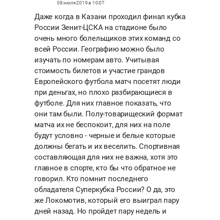
08 июля 2019 в 10:07
Даже когда в Казани проходил финал кубка
России Зенит-ЦСКА на стадионе было
очень много болельщиков этих команд со
всей России. Географию можно было
изучать по номерам авто. Учитывая
стоимость билетов и участие грандов
Европейского футбола матч посетят люди
при деньгах, но плохо разбирающиеся в
футболе. Для них главное показать, что
они там были. Полу-товарищеский формат
матча их не беспокоит, для них на поле
будут условно - черные и белые которые
должны бегать и их веселить. Спортивная
составляющая для них не важна, хотя это
главное в спорте, кто бы что обратное не
говорил. Кто помнит последнего
обладателя Суперкубка России? О да, это
же Локомотив, который его выиграл пару
дней назад. Но пройдет пару недель и