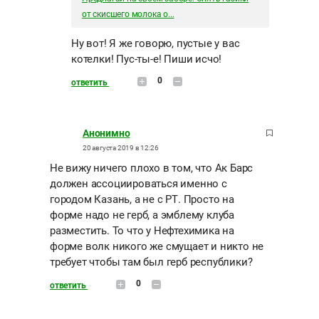
от скисшего молока о...
Ну вот! Я же говорю, пустые у вас
котелки! Пус-ты-е! Пиши исчо!
0
ответить
Анонимно
20 августа 2019 в 12:26
Не вижу ничего плохо в том, что Ак Барс
должен ассоциироваться именно с
городом Казань, а не с РТ. Просто на
форме надо не герб, а эмблему клуба
разместить. То что у Нефтехимика на
форме волк никого же смущает и никто не
требует чтобы там был герб республики?
0
ответить