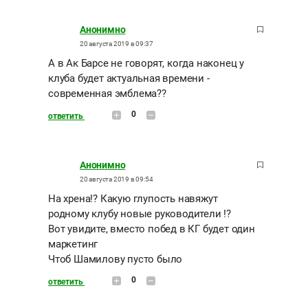
Анонимно
20 августа 2019 в 09:37
А в Ак Барсе не говорят, когда наконец у
клуба будет актуальная времени -
современная эмблема??
0
ответить
Анонимно
20 августа 2019 в 09:54
На хрена!? Какую глупость навяжут
родному клубу новые руководители !?
Вот увидите, вместо побед в КГ будет один
маркетинг
Чтоб Шамилову пусто было
0
ответить