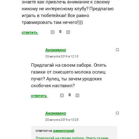
знаете как привлечь внимание к своему
никому не интересному клубу? Предлагаю
играть в тюбетейках! Все равно
травмировать там нечего!)))
0
ответить
Анонимно
20 августа 2019 в 12:10
Предлагай на своем заборе. Опять
газики от скисшего молока ослиц
пучат? Аулец, ты зачем уродских
скобочек наставил?
0
ответить
Анонимно
20 августа 2019 в 13:25
ответил на
комментарий
Предлагай на своем заборе. Опять газики