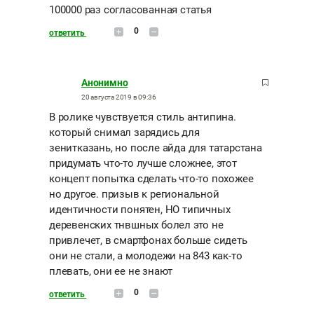
100000 раз согласованная статья
0
ответить
Анонимно
20 августа 2019 в 09:36
В ролике чувствуется стиль антипина.
который снимал зарядись для
зенитказань, но после айда для татарстана
придумать что-то лучше сложнее, этот
концепт попытка сделать что-то похожее
но другое. призыв к региональной
идентичности понятен, НО типичных
деревенских тнвшных болел это не
привлечет, в смартфонах больше сидеть
они не стали, а молодежи на 843 как-то
плевать, они ее не знают
0
ответить