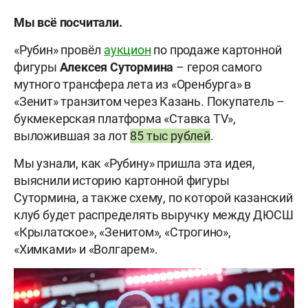
Мы всё посчитали.
«Рубин» провёл
аукцион
по продаже картонной
фигуры
Алексея Сутормина
– героя самого
мутного трансфера лета из «Оренбурга» в
«Зенит» транзитом через Казань. Покупатель –
букмекерская платформа «Ставка TV»,
выложившая за лот
85 тыс рублей
.
Мы узнали, как «Рубину» пришла эта идея,
выяснили историю картонной фигуры
Сутормина, а также схему, по которой казанский
клуб будет распределять выручку между ДЮСШ
«Крылатское», «Зенитом», «Строгино»,
«Химками» и «Волгарем».