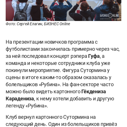
Фото: Сергей Елагин, БИЗНЕС Online
На презентации новичков программа с
футболистами закончилась примерно через час,
за ней последовал концерт рэпера
Гуфа
, а
команда и некоторые сотрудники клуба уже
покинули мероприятие. Фигура Сутормина у
сцены в итоге каким-то образом оказалась у
болельщиков «Рубина». На фан-секторе часто
можно было видеть картонного
Гёкдениза
Карадениза
, к нему хотели добавить и другую
легенду «Рубина».
Клуб вернул картонного Сутормина на
следующий день. Один из болельщиков привёз