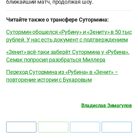
ближайший матч, продолжая шоу.
Читайте также о трансфере Сутормина:
Сутормин обошелся «Рубину» и «Зениту» в 50 тыс
рублей. У нас есть документ с подтверждением
«Зенит» всё-таки заберёт Сутормина у «Рубина».
Семак попросил разобраться Миллера
Переход Сутормина из «Рубина» в «Зенит» –
повторение истории с Бухаровым
Владислав Зимагулов