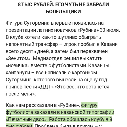
8 ТЫС РУБЛЕЙ. ЕГО ЧУТЬ НЕ ЗАБРАЛИ
БОЛЕЛЬЩИКИ
Фигура Сутормина впервые появилась на
презентации летних новичков «Рубина» 30 июля.
В клубе хотели как-то шутливо обыграть
непонятный трансфер – игрок пробыл в Казани
всего десять дней, а затем был перехвачен
«Зенитом». Медиаотдел решил выкатить
«новичка» вместе с футболистами. Казанцы
хайпанули – все написали о картонном
Сутормине, которого вынесли на сцену под
припев песни «ДДТ» «Это всё, что останется
после меня».
Как нам рассказали в «Рубине»,
фигуру
футболиста заказали в казанской типографии
«Печатный двор». Работа обошлась клубу в 8
тыс рублей.
Проблема была в другом – у