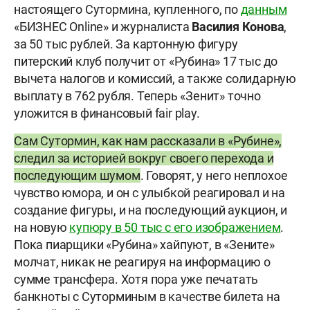
настоящего Сутормина, купленного, по
данным
«БИЗНЕС Online» и журналиста
Василия Конова
,
за 50 тыс рублей. За картонную фигуру
питерский клуб получит от «Рубина» 17 тыс до
вычета налогов и комиссий, а также солидарную
выплату в 762 рубля. Теперь «Зенит» точно
уложится в финансовый fair play.
Сам Сутормин, как нам рассказали в «Рубине»,
следил за историей вокруг своего перехода и
последующим шумом
. Говорят, у него неплохое
чувство юмора, и он с улыбкой реагировал и на
создание фигуры, и на последующий аукцион, и
на новую
купюру в 50 тыс с его изображением
.
Пока пиарщики «Рубина» хайпуют, в «Зените»
молчат, никак не реагируя на информацию о
сумме трансфера. Хотя пора уже печатать
банкноты с Суторминым в качестве билета на