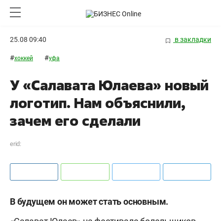
25.08 09:40
в закладки
#
#
хоккей
уфа
У «Салавата Юлаева» новый
логотип. Нам объяснили,
зачем его сделали
erid:
В будущем он может стать основным.