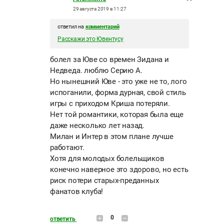
29 августа 2019 в 11:27
ответил на
комментарий
Расскажи это Ювентусу
болел за Юве со времен Зидана и
Недведа. люблю Серию А.
Но нынешний Юве - это уже не то, лого
испоганили, форма дурная, свой стиль
игры с приходом Криша потеряли.
Нет той романтики, которая была еще
даже несколько лет назад.
Милан и Интер в этом плане лучше
работают.
Хотя для молодых болельщиков
конечно наверное это здорово, но есть
риск потери старых-преданных
фанатов клуба!
0
ответить