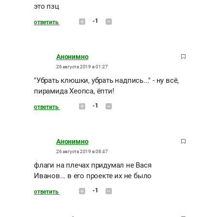
это пзц
-1
ответить
Анонимно
26 августа 2019 в 01:27
"Убрать клюшки, убрать надпись..." - ну всё,
пирамида Хеопса, ёпти!
-1
ответить
Анонимно
26 августа 2019 в 08:47
флаги на плечах придумал не Вася
Иванов... в его проекте их не было
-1
ответить