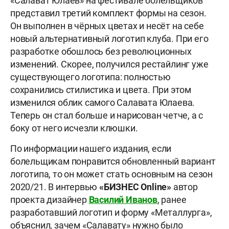
«Салават Юлаев» на фестивале болельщиков
представил третий комплект формы на сезон.
Он выполнен в чёрных цветах и несёт на себе
новый альтернативный логотип клуба. При его
разработке обошлось без революционных
изменений. Скорее, получился рестайлинг уже
существующего логотипа: полностью
сохранились стилистика и цвета. При этом
изменился облик самого Салавата Юлаева.
Теперь он стал больше и нарисован четче, а с
боку от него исчезли клюшки.
По информации нашего издания, если
болельщикам понравится обновленный вариант
логотипа, то он может стать основным на сезон
2020/21. В интервью
«БИЗНЕС Online»
автор
проекта дизайнер
Василий Иванов
, ранее
разработавший логотип и форму «Металлурга»,
объяснил, зачем «Салавату» нужно было