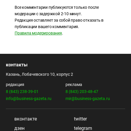
Все комментарии публикуются только после
модерации с задержкой 2-10 минут.
Редакция оставляет за собой право отказать в
публикации вашего комментария.
Правила модерирования
.
контакты
Казань, Лобачевского 10, корпус 2
редакция
реклама
8 (843) 238-39-01
8 (843) 203-48-47
info@business-gazeta.ru
mir@business-gazeta.ru
вконтакте
twitter
дзен
telegram