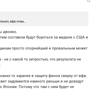
 понял, вфв отма...
бы двояко.
этим составом будут бороться за медали с США и
вщикам просто спорнейший и провальным может
 - не с какой то хитростью, что результата не
.
каких то заранее в защиту финна сверху от вфв,
ожет задумаются намного раньше и не доведут
 Японии. Потому что там с ним будет не