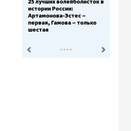
сток в
Бюджеты клубов КХЛ: СКА
– главный мажор, «Ак
Барс» – второй, «Салават
лько
Юлаев» – середняк
пред.
след.