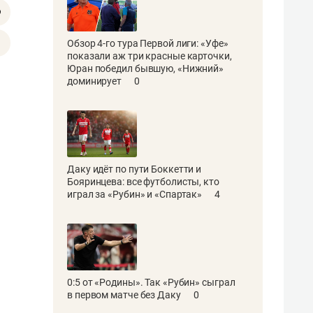
Обзор 4-го тура Первой лиги: «Уфе»
показали аж три красные карточки,
Юран победил бывшую, «Нижний»
доминирует
0
Даку идёт по пути Боккетти и
Бояринцева: все футболисты, кто
играл за «Рубин» и «Спартак»
4
0:5 от «Родины». Так «Рубин» сыграл
в первом матче без Даку
0