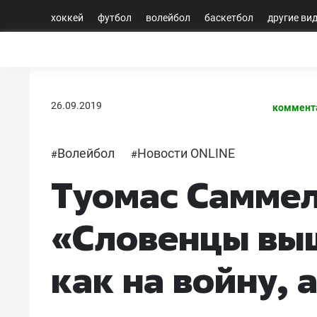
хоккей
футбол
волейбол
баскетбол
другие ви
26.09.2019
коммент
Волейбол
Новости ONLINE
#
#
Туомас Саммел
«Словенцы выш
как на войну, 