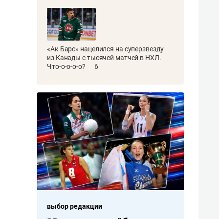
«Ак Барс» нацелился на суперзвезду
из Канады с тысячей матчей в НХЛ.
Что-о-о-о-о?
6
выбор редакции