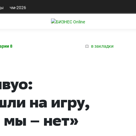
ды
чм-2026
арии 8
в закладки
вуо:
ли на игру,
а мы – нет»