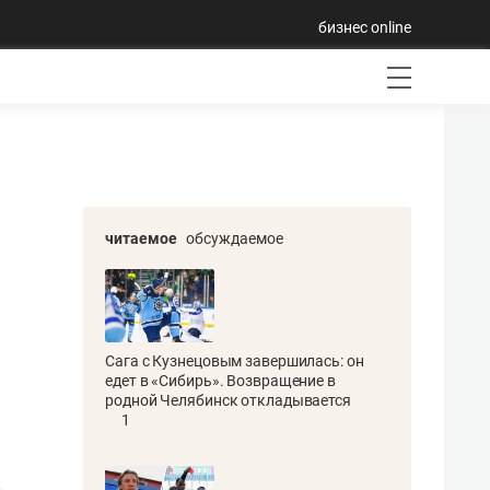
бизнес online
читаемое
обсуждаемое
Сага с Кузнецовым завершилась: он
едет в «Сибирь». Возвращение в
родной Челябинск откладывается
1