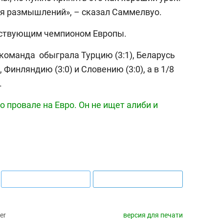
25 лучших волейболи
я размышлений», – сказал Саммелвуо.
истории России:
Артамонова-Эстес –
йствующим чемпионом Европы.
первая, Гамова – то
шестая
команда обыграла Турцию (3:1), Беларусь
 Финляндию (3:0) и Словению (3:0), а в 1/8
.
 провале на Евро. Он не ищет алиби и
er
версия для печати