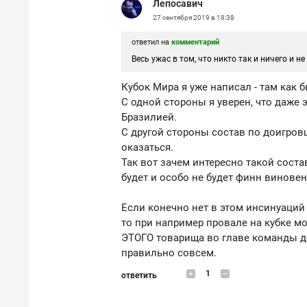
Лепосавич
27 сентября 2019 в 18:38
ответил на
комментарий
Весь ужас в том, что никто так и ничего и не
Кубок Мира я уже написал - там как 
С одной стороны я уверен, что даже 
Бразилией.
C другой стороны состав по доигро
оказаться.
Так вот зачем интересно такой состав
будет и особо не будет финн виновен
Если конечно нет в этом инсинуаций 
то при например провале на кубке м
ЭТОГО товарища во главе команды до
правильно совсем.
1
ответить