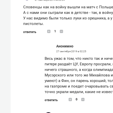
Словенцы как на войну вышли на матч с Польшей
А с нами они сыграли как в детстве - так, в войну
У нас видимо были только луки из орешника, а у 
пистолеты.
1
ответить
Анонимно
27 сентября 2019 в 02:25
Весь ужас в том, что никто так и нич
питере раздаёт ЦУ, Европу просрали, 
ничего страшного, а когда олимпиада
Мусэрского или того же Михайлова и 
умеют) а Фин, он парень хороший, тол
на газпроме и поедет очаровывать св
точно украли медали, какие не извес
0
ответить