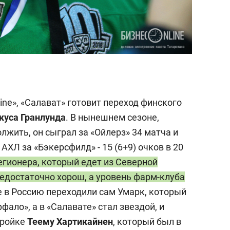
ne», «Салават» готовит переход финского
куса Гранлунда
. В нынешнем сезоне,
жить, он сыграл за «Ойлерз» 34 матча и
в АХЛ за «Бэкерсфилд» - 15 (6+9) очков в 20
егионера, который едет из Северной
недостаточно хорош, а уровень фарм-клуба
се в Россию переходили сам Умарк, который
фало», а в «Салавате» стал звездой, и
тройке
Теему
Хартикайнен
, который был в