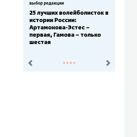
выбор редакции
Бюджеты клубов КХЛ: СКА
– главный мажор, «Ак
Барс» – второй, «Салават
Юлаев» – середняк
пред.
след.