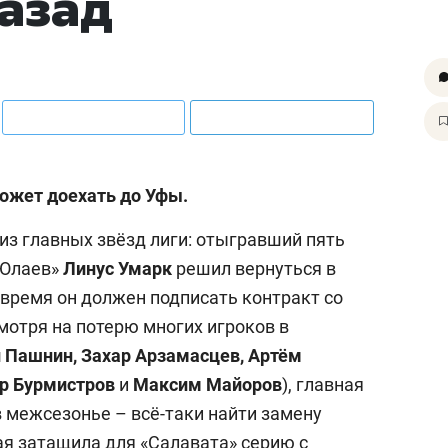
назад
может доехать до Уфы.
из главных звёзд лиги: отыгравший пять
 Юлаев»
Линус Умарк
решил вернуться в
время он должен подписать контракт со
отря на потерю многих игроков в
 Пашнин, Захар Арзамасцев, Артём
р Бурмистров
и
Максим Майоров
), главная
межсезонье – всё-таки найти замену
ая затащила для «Салавата» серию с