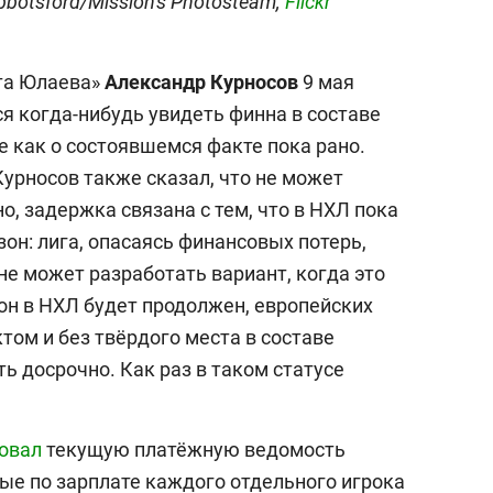
bbotsford/Mission's Photosteam,
Flickr
та Юлаева»
Александр
Курносов
9 мая
ся когда-нибудь увидеть финна в составе
е как о состоявшемся факте пока рано.
урносов также сказал, что не может
, задержка связана с тем, что в НХЛ пока
зон: лига, опасаясь финансовых потерь,
 не может разработать вариант, когда это
зон в НХЛ будет продолжен, европейских
том и без твёрдого места в составе
ь досрочно. Как раз в таком статусе
овал
текущую платёжную ведомость
ые по зарплате каждого отдельного игрока