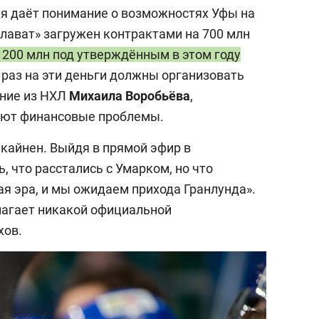
я даёт понимание о возможностях Уфы на
алават» загружен контрактами на 700 млн
ё 200 млн под утверждённым в этом году
к раз на эти деньги должны организовать
ение из НХЛ
Михаила
Воробьёва
,
лияют финансовые проблемы.
икайнен. Выйдя в прямой эфир в
ь, что расстались с Умарком, но что
ая эра, и мы ожидаем прихода Гранлунда».
олагает никакой официальной
хов.