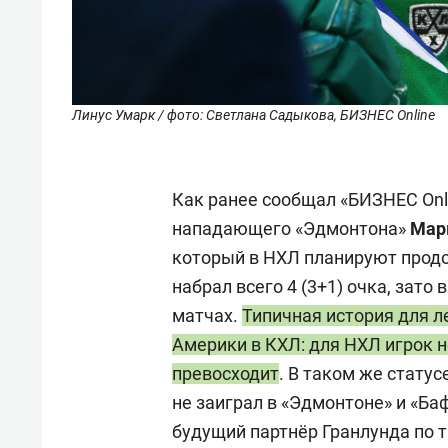
Линус Умарк / фото: Светлана Садыкова, БИЗНЕС Online
Как ранее сообщал «БИЗНЕС Onli
нападающего «Эдмонтона»
Мар
который в НХЛ планируют продол
набрал всего 4 (3+1) очка, зато 
матчах.
Типичная история для л
Америки в КХЛ: для НХЛ игрок 
превосходит
. В таком же стату
не заиграл в «Эдмонтоне» и «Баф
будущий партнёр Гранлунда по 