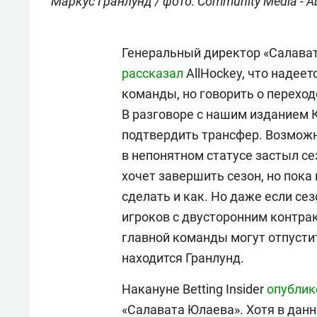
Маркус Гранлунд / фото: Community Media - A
Генеральный директор «Салава
рассказал
AllHockey, что надеет
команды, но говорить о переход
В разговоре с нашим изданием К
подтвердить трансфер. Возможно
в непонятном статусе застыл се
хочет завершить сезон, но пока
сделать и как. Но даже если се
игроков с двусторонним контрак
главной команды могут отпустит
находится Гранлунд.
Накануне Betting Insider
опублик
«Салавата Юлаева». Хотя в данн