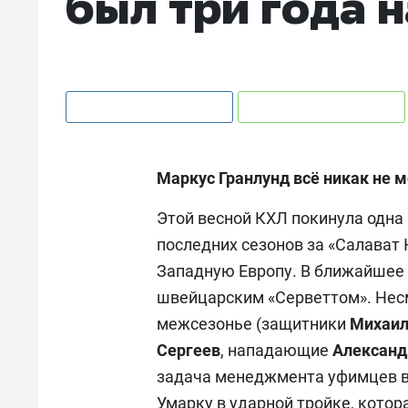
был три года 
Маркус Гранлунд всё никак не 
Этой весной КХЛ покинула одна 
последних сезонов за «Салават
Западную Европу. В ближайшее 
швейцарским «Серветтом». Несм
межсезонье (защитники
Михаил
Сергеев
, нападающие
Александ
задача менеджмента уфимцев в 
Умарку в ударной тройке, котор