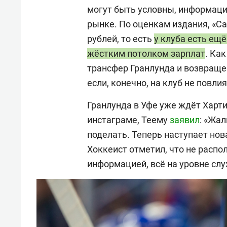
могут быть условны, информаци
рынке. По оценкам издания, «С
рублей, то есть
у клуба есть ещ
жёстким потолком зарплат
. Ка
трансфер Гранлунда и возвращ
если, конечно, на клуб не пов
Гранлунда в Уфе уже ждёт Харт
инстаграме, Теему
заявил
: «Жал
поделать. Теперь наступает нов
Хоккеист отметил, что не расп
информацией, всё на уровне слу