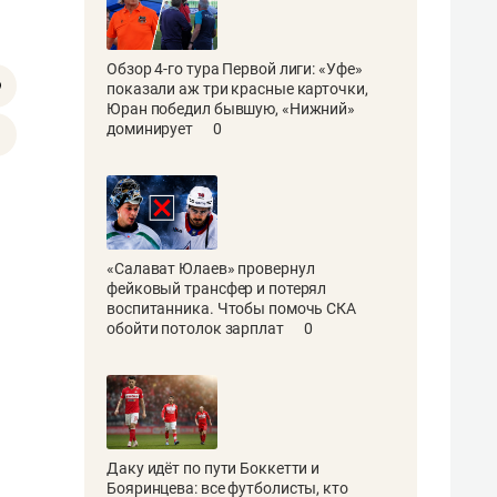
Обзор 4-го тура Первой лиги: «Уфе»
показали аж три красные карточки,
Юран победил бывшую, «Нижний»
доминирует
0
«Салават Юлаев» провернул
фейковый трансфер и потерял
воспитанника. Чтобы помочь СКА
обойти потолок зарплат
0
Даку идёт по пути Боккетти и
Бояринцева: все футболисты, кто