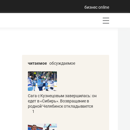
бизнес online
читаемое
обсуждаемое
Сага с Кузнецовым завершилась: он
едет в «Сибирь». Возвращение в
родной Челябинск откладывается
1