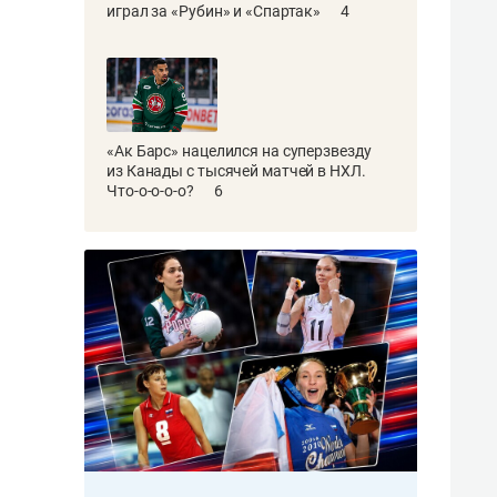
играл за «Рубин» и «Спартак»
4
«Ак Барс» нацелился на суперзвезду
из Канады с тысячей матчей в НХЛ.
Что-о-о-о-о?
6