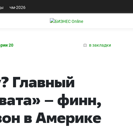
ды
чм-2026
рии 20
в закладки
? Главный
вата» – финн,
зон в Америке