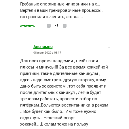
Гребаные спортивные чиновники на х...
Вертели ваши тренировочные процессы,
вот распилить ченить, это да....
-1
ответить
Анонимно
08 июня 2020 в 08:17
Для всех время пандемии , несёт свои
плюсы и минусы!!! За все время хоккейной
практики, такие длительные каникулы ,
здесь надо смотреть другую сторону, кому
дано быть хоккеистом , тот себя проявит и
после длительных каникул , легче будет
тренерам работать, провести отбор по
пятёркам..Вольются воспитанники в режим
.. Все будет как было.. Им тоже нужно
отдохнуть.. Нелегкий спорт
хокккей...Школам тоже на пользу