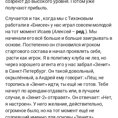
созреют до высокого уровня. Потом уже
получают прибыль.
Случается и так , когда мы с Тихоновым
работали в «Енисее» у нас играл совсем молодой
на тот момент Исаев (
Алексей
–
ред
.). Мы
начинали его всё больше и больше заигрывать в
основе. Постепенно он становился игроком
стартового состава и начал проявлять себя,
расти как игрок. Я в политику клуба не лез, но
через хорошего агента его у нас забрал «Зенит»
в Санкт-Петербург. Он такой довольный,
окрылённый, а Андрей ему говорит: «Лёш, не
торопись в «Зенит» идти, ты ещё не готов. Тебя
начнут по арендам отдавать или, в лучшем
случае, в «Зенит-2» отправят». Он отвечает: «Нет,
я настроен». У него желание, действительно,
огромное было, но на тот момент ещё не
созревший именно для основы «Зенита».