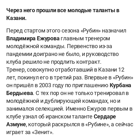
Через него прошли все молодые таланты в
Казани.
Перед стартом этого сезона «Рубин» назначил
Владимира
Ежурова
главным тренером
молодёжной команды. Первенство из-за
пандемии доиграно не было, и руководство
клуба решило не продлить контракт.
Тренер, совокупно отработавший в Казани 12
лет, покинул его в третий раз. Впервые в «Рубин»
он пришёл в 2003 году по приглашению
Курбана
Бердыева
. С тех пор он не только тренировал в
молодёжной и дублирующей командах, но и
занимался селекцией. Именно Ежуров первым в
клубе узнал об иранском таланте
Сердаре
Азмуне
, который раскрылся в «Рубине», а сейчас
играет за «Зенит».