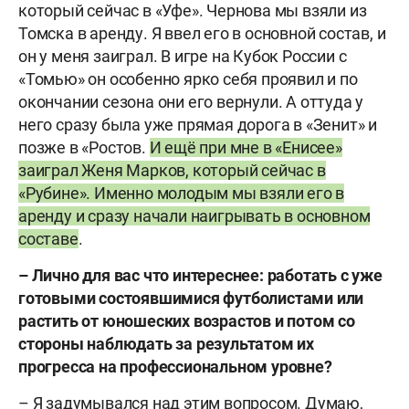
который сейчас в «Уфе». Чернова мы взяли из
Томска в аренду. Я ввел его в основной состав, и
он у меня заиграл. В игре на Кубок России с
«Томью» он особенно ярко себя проявил и по
окончании сезона они его вернули. А оттуда у
него сразу была уже прямая дорога в «Зенит» и
позже в «Ростов.
И ещё при мне в «Енисее»
заиграл Женя Марков, который сейчас в
«Рубине». Именно молодым мы взяли его в
аренду и сразу начали наигрывать в основном
составе
.
– Лично для вас что интереснее: работать с уже
готовыми состоявшимися футболистами или
растить от юношеских возрастов и потом со
стороны наблюдать за результатом их
прогресса на профессиональном уровне?
– Я задумывался над этим вопросом. Думаю,