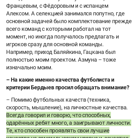
Францевым, с Фёдоровым и с испанцем
Алексом. А селекцией занимался попутно, где
основной задачей было комплектование прежде
всего команд с которыми работал на тот
момент, но иногда получалось предлагать и
игроков сразу для основной команды.
Например, приход Баляйкина, Гацкана был
полностью моим проектом. Азмуна – тоже
изначально моим.
– На какие именно качества футболиста и
критерии Бердыев просил обращать внимание?
– Помимо футбольных качеств (техника,
скорость, мышление), на личностные качества.
Всегда говорил и говорю, что способных,
одарённых ребят много, а заигрывают личности.
Те, кто способен проявлять свои лучшие