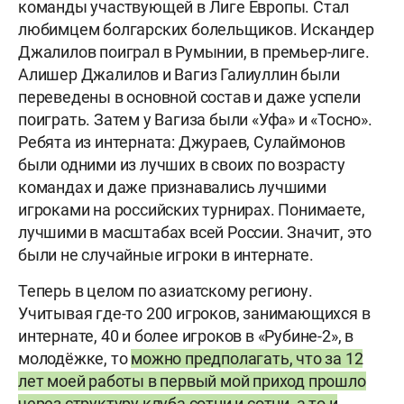
команды участвующей в Лиге Европы. Стал
любимцем болгарских болельщиков. Искандер
Джалилов поиграл в Румынии, в премьер-лиге.
Алишер Джалилов и Вагиз Галиуллин были
переведены в основной состав и даже успели
поиграть. Затем у Вагиза были «Уфа» и «Тосно».
Ребята из интерната: Джураев, Сулаймонов
были одними из лучших в своих по возрасту
командах и даже признавались лучшими
игроками на российских турнирах. Понимаете,
лучшими в масштабах всей России. Значит, это
были не случайные игроки в интернате.
Теперь в целом по азиатскому региону.
Учитывая где-то 200 игроков, занимающихся в
интернате, 40 и более игроков в «Рубине-2», в
молодёжке, то
можно предполагать, что за 12
лет моей работы в первый мой приход прошло
через структуру клуба сотни и сотни, а то и