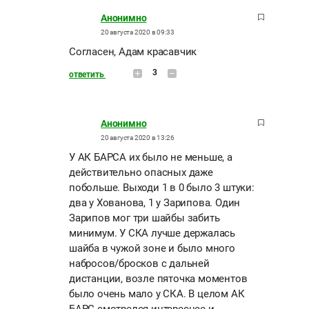
Анонимно
20 августа 2020 в 09:33
Согласен, Адам красавчик
3
ответить
Анонимно
20 августа 2020 в 13:26
У АК БАРСА их было не меньше, а
действительно опасных даже
побольше. Выходи 1 в 0 было 3 штуки:
два у Хованова, 1 у Зарипова. Один
Зарипов мог три шайбы забить
минимум. У СКА лучше держалась
шайба в чужой зоне и было много
набросов/бросков с дальней
дистанции, возле пяточка моментов
было очень мало у СКА. В целом АК
БАРС смотрелся интереснее и