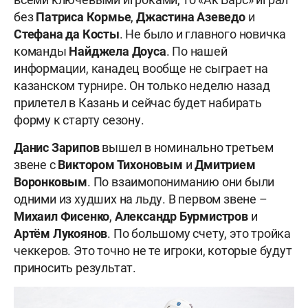
без
Патриса Кормье
,
Джастина Азеведо
и
Стефана да Косты
. Не было и главного новичка
команды
Найджела Доуса
. По нашей
информации, канадец вообще не сыграет на
казанском турнире. Он только неделю назад
прилетел в Казань и сейчас будет набирать
форму к старту сезону.
Данис Зарипов
вышел в номинально третьем
звене с
Виктором Тихоновым
и
Дмитрием
Воронковым
. По взаимопониманию они были
одними из худших на льду. В первом звене –
Михаил Фисенко
,
Александр Бурмистров
и
Артём Лукоянов
. По большому счету, это тройка
чеккеров. Это точно не те игроки, которые будут
приносить результат.