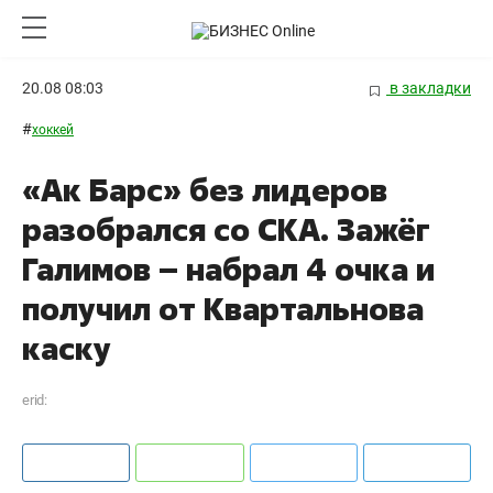
20.08 08:03
в закладки
#
хоккей
«Ак Барс» без лидеров
разобрался со СКА. Зажёг
Галимов – набрал 4 очка и
получил от Квартальнова
каску
erid: