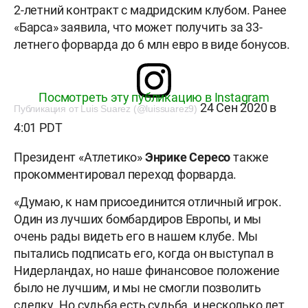
2-летний контракт с мадридским клубом. Ранее
«Барса» заявила, что может получить за 33-
летнего форварда до 6 млн евро в виде бонусов.
Посмотреть эту публикацию в Instagram
24 Сен 2020 в
Публикация от Luis Suarez (@luissuarez9)
4:01 PDT
Президент «Атлетико»
Энрике Сересо
также
прокомментировал переход форварда.
«Думаю, к нам присоединится отличный игрок.
Один из лучших бомбардиров Европы, и мы
очень рады видеть его в нашем клубе. Мы
пытались подписать его, когда он выступал в
Нидерландах, но наше финансовое положение
было не лучшим, и мы не смогли позволить
сделку. Но судьба есть судьба, и несколько лет