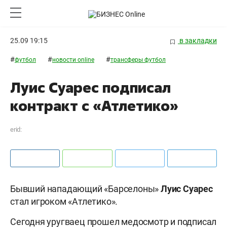
25.09 19:15
в закладки
#
#
#
футбол
новости online
трансферы футбол
Луис Суарес подписал
контракт с «Атлетико»
erid:
Бывший нападающий «Барселоны»
Луис Суарес
стал игроком «Атлетико».
Сегодня уругваец прошел медосмотр и подписал