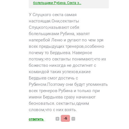
болельщики Рубина. Секта э...
У Слуцкого секта самая
настоящая.Они,сектанты
Слуцкого,называют себя
болельщиками Рубина, хвалят
наперебой Леню и ругают по чем зря
всех предыдущих тренеров,особенно
почему то Бердыева. Наверное
потому,что сектанты понимают,что их
божество никогда не достигнет с
командой таких успехов,какие
Бердыев смог достичь с
Рубином.Поэтому они будут упоминать
всех тренеров Рубина и только при
имени Бердыева сразу начинают
бесноваться. сектанты,одним
словом,что с них взять.
-6
ответить