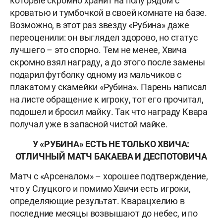
которые скромно хранит на полу рядом с
кроватью и тумбочкой в своей комнате на базе.
Возможно, в этот раз звезду «Рубина» даже
переоценили: он выглядел здорово, но статус
лучшего – это спорно. Тем не менее, Хвича
скромно взял награду, а до этого после замены
подарил футболку одному из мальчиков с
плакатом у скамейки «Рубина». Парень написал
на листе обращение к игроку, тот его прочитал,
подошел и бросил майку. Так что награду Квара
получал уже в запасной чистой майке.
У «РУБИНА» ЕСТЬ НЕ ТОЛЬКО ХВИЧА:
ОТЛИЧНЫЙ МАТЧ БАКАЕВА И ДЕСПОТОВИЧА
Матч с «Арсеналом» – хорошее подтверждение,
что у Слуцкого и помимо Хвичи есть игроки,
определяющие результат. Кварацхелию в
последние месяцы возвышают до небес, и по