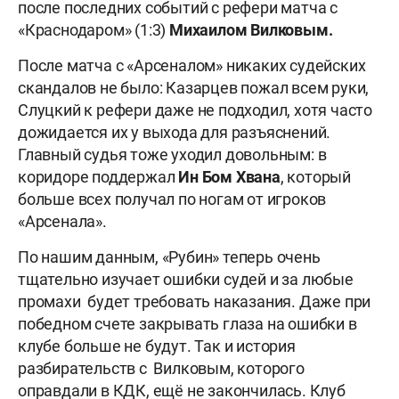
после последних событий с рефери матча с
«Краснодаром» (1:3)
Михаилом Вилковым.
После матча с «Арсеналом» никаких судейских
скандалов не было: Казарцев пожал всем руки,
Слуцкий к рефери даже не подходил, хотя часто
дожидается их у выхода для разъяснений.
Главный судья тоже уходил довольным: в
коридоре поддержал
Ин
Бом Хвана
, который
больше всех получал по ногам от игроков
«Арсенала».
По нашим данным, «Рубин» теперь очень
тщательно изучает ошибки судей и за любые
промахи будет требовать наказания. Даже при
победном счете закрывать глаза на ошибки в
клубе больше не будут. Так и история
разбирательств с Вилковым, которого
оправдали в КДК, ещё не закончилась. Клуб