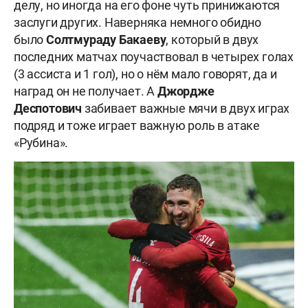
делу, но иногда на его фоне чуть принижаются
заслуги других. Наверняка немного обидно
было
Солтмураду Бакаеву
, который в двух
последних матчах поучаствовал в четырех голах
(3 ассиста и 1 гол), но о нём мало говорят, да и
наград он не получает. А
Джордже
Деспотович
забивает важные мячи в двух играх
подряд и тоже играет важную роль в атаке
«Рубина».