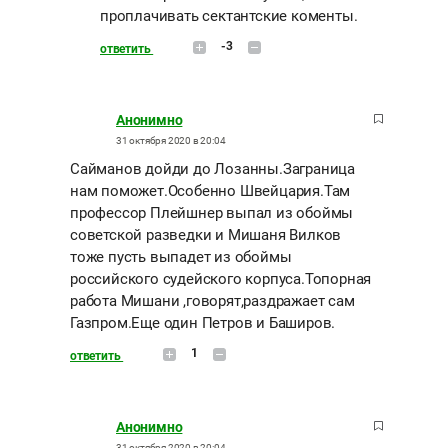
проплачивать сектантские коменты.
-3
ответить
Анонимно
31 октября 2020 в 20:04
Сайманов дойди до Лозанны.Заграница
нам поможет.Особенно Швейцария.Там
профессор Плейшнер выпал из обоймы
советской разведки и Мишаня Вилков
тоже пусть выпадет из обоймы
российского судейского корпуса.Топорная
работа Мишани ,говорят,раздражает сам
Газпром.Еще один Петров и Баширов.
1
ответить
Анонимно
31 октября 2020 в 20:04