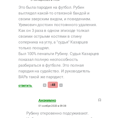
Это была пародия на футбол. Рубин
выглядел какой-то отвязной бандой и
своим зверским видом, и поведением.
Уремович достоин постоянного удаления.
Как он 3 раза в одном эпизоде толкал
своими острыми костями в спину
соперника на углу, а "судья" Казарцев
только поощрял.
Был 100% пенальти Рубину. Судья Казарцев
показал полную неспособность
разбираться в футболе. Это полная
пародия на судейство. И руководитель
ВАРа такой же пародист.
-48
ответить
Анонимно
01 ноября 2020 в 09:38
Рубину откровенно подсуживают.