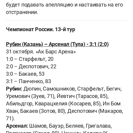
будет подавать апелляцию и настаивать на его
отстранении.
Чемпионат России. 13-й тур
Рубин (Казань) – Арсенал (Тула) - 3:1 (2:0)
31 октября. «Ак Барс Арена»
1:0 – Старфельт, 20
2:0 – Деспотович, 22
3:0 – Бакаев, 53
3:1 – Панченко, 83
Рубин:
Дюпин, Самошников, Старфельт, Бегич,
Уремович (Зуев, 71), Йевтич (Тарасов, 85),
Абильдгор, Кварацхелия (Косарев, 85), Ин Бом
Хван, Бакаев (Зотов, 80), Деспотович (Макаров,
71).
Арсенал:
Шамов, Бауэр, Беляев, Григалава,