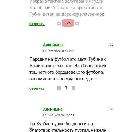
Избрана тактика запугивания судей
жалобами. У Спартака прокатило и
Рубин встал на дорожку кляузников.
-25
ответить
Анонимно
01 ноября 2020 в 11:19
Пародия на футбол это матч Рубина с
Анжи на своем поле. Это был апогей
тошнотного бердыевского футбола.
запоминается всегда последнее.
1
ответить
Анонимно
02 ноября 2020 в 09:58
Ты Курбан лучше бы деньги на
благотворительность пустил, нежеле