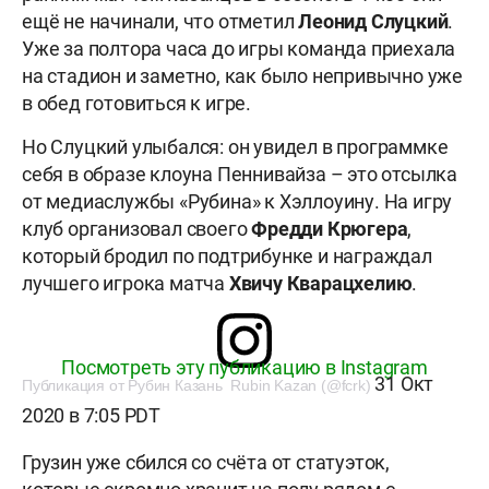
ещё не начинали, что отметил
Леонид Слуцкий
.
Уже за полтора часа до игры команда приехала
на стадион и заметно, как было непривычно уже
в обед готовиться к игре.
Но Слуцкий улыбался: он увидел в программке
себя в образе клоуна Пеннивайза – это отсылка
от медиаслужбы «Рубина» к Хэллоуину. На игру
клуб организовал своего
Фредди Крюгера
,
который бродил по подтрибунке и награждал
лучшего игрока матча
Хвичу Кварацхелию
.
Посмотреть эту публикацию в Instagram
31 Окт
Публикация от Рубин Казань Rubin Kazan (@fcrk)
2020 в 7:05 PDT
Грузин уже сбился со счёта от статуэток,