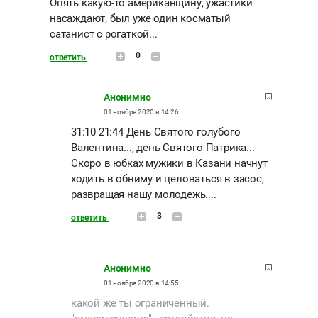
Опять какую-то американщину, ужастики
насаждают, был уже один косматый
сатанист с рогаткой...
0
ответить
Анонимно
01 ноября 2020 в 14:26
31:10 21:44 День Святого голубого
Валентина..., день Святого Патрика...
Скоро в юбках мужики в Казани начнут
ходить в обниму и целоваться в засос,
развращая нашу молодежь....
3
ответить
Анонимно
01 ноября 2020 в 14:55
какой же ты ограниченный.