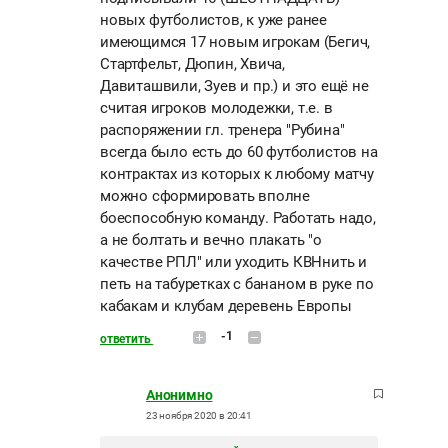
новых футболистов, к уже ранее
имеющимся 17 новым игрокам (Бегич,
Стартфельт, Дюпин, Хвича,
Давиташвили, Зуев и пр.) и это ещё не
считая игроков молодежки, т.е. в
распоряжении гл. тренера "Рубина"
всегда было есть до 60 футболистов на
контрактах из которых к любому матчу
можно сформировать вполне
боеспособную команду. Работать надо,
а не болтать и вечно плакать "о
качестве РПЛ" или уходить КВНнить и
петь на табуретках с бананом в руке по
кабакам и клубам деревень Европы
-1
ответить
Анонимно
23 ноября 2020 в 20:41