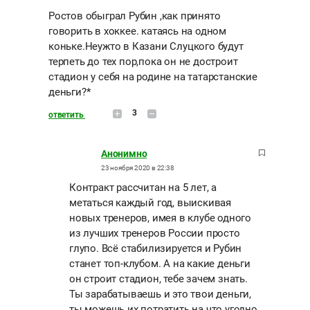
Ростов обыграл Рубин ,как принято
говорить в хоккее. катаясь на одном
коньке.Неужто в Казани Слуцкого будут
терпеть до тех пор,пока он не достроит
стадион у себя на родине на татарстанские
деньги?*
3
ответить
Анонимно
23 ноября 2020 в 22:38
Контракт рассчитан на 5 лет, а
метаться каждый год, выискивая
новых тренеров, имея в клубе одного
из лучших тренеров России просто
глупо. Всё стабилизируется и Рубин
станет топ-клубом. А на какие деньги
он строит стадион, тебе зачем знать.
Ты зарабатываешь и это твои деньги,
ты можешь их потратить на что угодно.