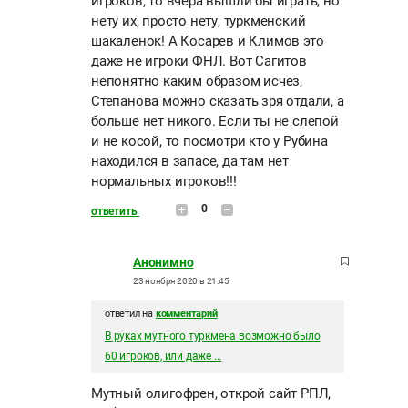
игроков, то вчера вышли бы играть, но
нету их, просто нету, туркменский
шакаленок! А Косарев и Климов это
даже не игроки ФНЛ. Вот Сагитов
непонятно каким образом исчез,
Степанова можно сказать зря отдали, а
больше нет никого. Если ты не слепой
и не косой, то посмотри кто у Рубина
находился в запасе, да там нет
нормальных игроков!!!
0
ответить
Анонимно
23 ноября 2020 в 21:45
ответил на
комментарий
В руках мутного туркмена возможно было
60 игроков, или даже ...
Мутный олигофрен, открой сайт РПЛ,