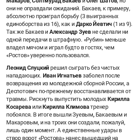
Макаров
,
Солтмурад
Бакаев
и
Олег
Шатов
, но
они не оправдали ожиданий. Бакаев, к примеру,
абсолютно проиграл борьбу (3 выигранных
единоборства из 16), как и
Дарко Йевтич
(1 из 9).
Так же Бакаев и
Александр Зуев
не сделали ни
одной передачи в штрафную. «Рубин» меньше
владел мячом и играл будто в гостях, чем
«Ростов» уверенно пользовался.
Леонид Слуцкий
решил сыграть без чистых
нападающих.
Иван Игнатьев
заболел после
возвращения из молодежной сборной России, а
Деспотович по-прежнему восстанавливается от
травмы. Рискнуть выпустить молодых
Кирилла
Косарева
или
Кирилла Климова
тренер
побоялся. В итоге вышли
Зуевым
,
Бакаевым и
Макаровым, и на троих они создали, пожалуй,
лишь один момент. А единственные удары в
створ ворот «Ростова» нанес вышедший на