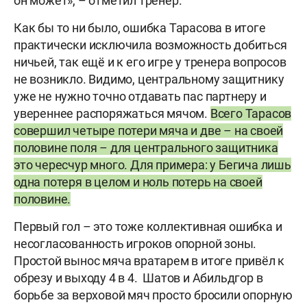
он может», – отметил тренер.
Как бы то ни было, ошибка Тарасова в итоге
практически исключила возможность добиться
ничьей, так ещё и к его игре у тренера вопросов
не возникло. Видимо, центральному защитнику
уже не нужно точно отдавать пас партнеру и
увереннее распоряжаться мячом.
Всего Тарасов
совершил четыре потери мяча и две – на своей
половине поля – для центрального защитника
это чересчур много. Для примера: у Бегича лишь
одна потеря в целом и ноль потерь на своей
половине.
Первый гол – это тоже коллективная ошибка и
несогласованность игроков опорной зоны.
Простой вынос мяча вратарем в итоге привёл к
обрезу и выходу 4 в 4. Шатов и Абильдгор в
борьбе за верховой мяч просто бросили опорную