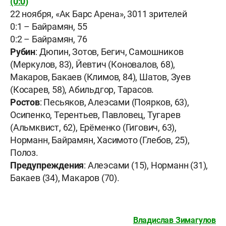
(0:0)
22 ноября, «Ак Барс Арена», 3011 зрителей
0:1 – Байрамян, 55
0:2 – Байрамян, 76
Рубин
: Дюпин, Зотов, Бегич, Самошников
(Меркулов, 83), Йевтич (Коновалов, 68),
Макаров, Бакаев (Климов, 84), Шатов, Зуев
(Косарев, 58), Абильдгор, Тарасов.
Ростов
: Песьяков, Алеэсами (Поярков, 63),
Осипенко, Терентьев, Павловец, Тугарев
(Альмквист, 62), Ерёменко (Гигович, 63),
Норманн, Байрамян, Хасимото (Глебов, 25),
Полоз.
Предупреждения
: Алеэсами (15), Норманн (31),
Бакаев (34), Макаров (70).
Владислав Зимагулов