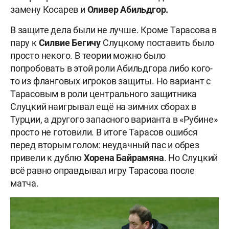
замену Косарев и
Оливер Абильдгор.
В защите дела были не лучше. Кроме Тарасова в
пару к
Силвие Бегичу
Слуцкому поставить было
просто некого. В теории можно было
попробовать в этой роли Абильдгора либо кого-
то из фланговых игроков защиты. Но вариант с
Тарасовым в роли центрального защитника
Слуцкий наигрывал ещё на зимних сборах в
Турции, а другого запасного варианта в «Рубине»
просто не готовили. В итоге Тарасов ошибся
перед вторым голом: неудачный пас и обрез
привели к дублю
Хорена Байрамяна
. Но Слуцкий
всё равно оправдывал игру Тарасова после
матча.