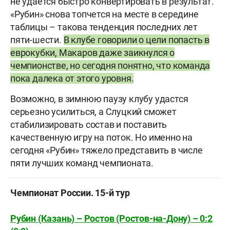
не удается быстро конвертировать в результат.
«Рубин» снова топчется на месте в середине
таблицы – такова тенденция последних лет
пяти-шести.
В клубе говорили о цели попасть в
еврокубки, Макаров даже заикнулся о
чемпионстве, но сегодня понятно, что команда
пока далека от этого уровня.
Возможно, в зимнюю паузу клубу удастся
серьезно усилиться, а Слуцкий сможет
стабилизировать состав и поставить
качественную игру на поток. Но именно на
сегодня «Рубин» тяжело представить в числе
пяти лучших команд чемпионата.
Чемпионат России. 15-й тур
Рубин (Казань) – Ростов (Ростов-на-Дону) – 0:2