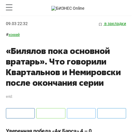
09.03 22:32
в закладки
#
хоккей
«Билялов пока основной
вратарь». Что говорили
Квартальнов и Немировски
после окончания серии
erid:
Уверенная победа «Ак Барса» 4 – 0.