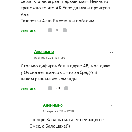
серия кто выиграет первый матч Немного
тревожно то что АК Барс дважды проиграл
Ава
Татарстан Алга Вместе мы победим
0
ответить
Анонимно
03 апреля 2021 в 11:36
Столько дифирамбов в адрес АБ, мол даже
у Омска нет шансов... что за бред?? В
целом равные же команды..
-3
ответить
Анонимно
03 апреля 2021 в 12:39
По игре Казань сильнее сейчас,и не
Омск, а Балашиха)))