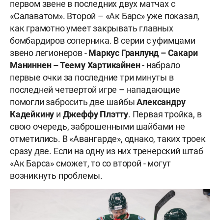
первом звене в последних двух матчах с
«Салаватом». Второй – «Ак Барс» уже показал,
как грамотно умеет закрывать главных
бомбардиров соперника. В серии с уфимцами
звено легионеров -
Маркус Гранлунд – Сакари
Маниннен – Теему Хартикайнен
- набрало
первые очки за последние три минуты в
последней четвертой игре – нападающие
помогли забросить две шайбы
Александру
Кадейкину
и
Джеффу Плэтту
. Первая тройка, в
свою очередь, заброшенными шайбами не
отметились. В «Авангарде», однако, таких троек
сразу две. Если на одну из них тренерский штаб
«Ак Барса» сможет, то со второй - могут
возникнуть проблемы.