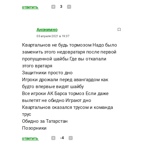
3
ответить
Анонимно
03 апреля 2021 в 19:37
Квартальнов не будь тормозом Надо было
заменить этого недовратаря после первой
пропущенной шайбы Где вы откапали
этого вратаря
Защитники просто дно
Игроки дрожали перед авангардом как
будто впервые видят шайбу
Все игроки АК Барса тормоз Если даже
вылетят не обидно Играют дно
Квартальнов оказался трусом и команда
трус
Обидно за Татарстан
Позорники
-4
ответить