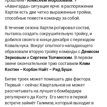
прошлым -
Алексеем Морозовым
. У
«Авангарда» ситуация ярче: в распоряжении
Хартли есть две четко выраженные тройки,
способные повести команду за собой.
В течение сезона Хартли ротировал состав,
пытаясь создать сокрушительную тройку, и
добился своего в конце декабря с переходом
Ковальчука. Вокруг опытного нападающего
образовали вторую тройку команды с
Денисом
Зерновым
и
Сергеем
Толчинским
. В первом
звене окончательное трио составили
Клим
Костин – Корбэн Найт – Рид Буше
.
Битве троек может помешать два фактора.
Первый – сейчас Квартальнов не может
рассчитывать на лучшего бомбардира
регулярного да Косту. Его место в первой
встрече займёт Галимов, который выходил в