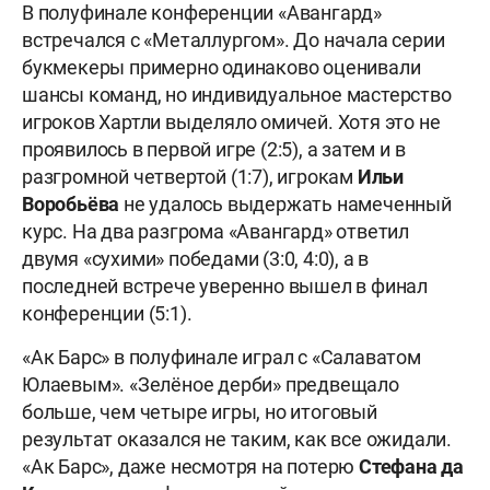
В полуфинале конференции «Авангард»
встречался с «Металлургом». До начала серии
букмекеры примерно одинаково оценивали
шансы команд, но индивидуальное мастерство
игроков Хартли выделяло омичей. Хотя это не
проявилось в первой игре (2:5), а затем и в
разгромной четвертой (1:7), игрокам
Ильи
Воробьёва
не удалось выдержать намеченный
курс. На два разгрома «Авангард» ответил
двумя «сухими» победами (3:0, 4:0), а в
последней встрече уверенно вышел в финал
конференции (5:1).
«Ак Барс» в полуфинале играл с «Салаватом
Юлаевым». «Зелёное дерби» предвещало
больше, чем четыре игры, но итоговый
результат оказался не таким, как все ожидали.
«Ак Барс», даже несмотря на потерю
Стефана да