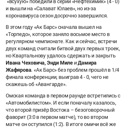
«всухую» победили в серии «Нефтехимик» (4 - 0)
и вышли на «Салават Юлаев», но из-за
коронавируса сезон досрочно завершился.
В этом году «Ак Барс» сначала вышел на
«Торпедо», которое заняло восьмое место в
регулярном чемпионате. Как и сейчас, встречи
двух команд считали битвой двух первых троек,
но Квартальнову удалось сдержать и закрыть
Ивана Чеховича, Энди Миле
и
Дамира
Жафярова
. «Ак Барс» без проблем прошёл в 1/4
финала конференции, выиграв 4 - 0, чего не
скажешь об «Авангарде».
Омская команда
в первом раунде встретились с
«Автомобилистом». И если поначалу казалось,
что второй призёр Востока – безоговорочный
фаворит (3:0 в первом матче), то во втором
матче он оступился (1:2). В итоге омичи всё же