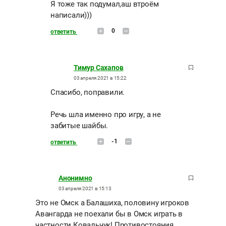
Я тоже так подумал,аш втроём
написали)))
0
ответить
Тимур Сахапов
03 апреля 2021 в 15:22
Спасибо, поправили.
Речь шла именно про игру, а не
забитые шайбы.
-1
ответить
Анонимно
03 апреля 2021 в 15:13
Это не Омск а Балашиха, половину игроков
Авангарда не поехали бы в Омск играть в
частности Ковальчук! Противостояния