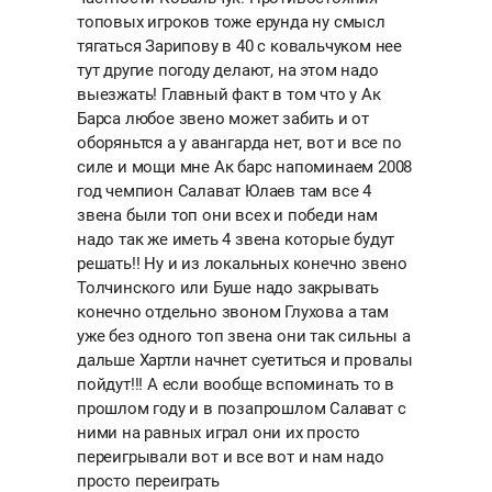
топовых игроков тоже ерунда ну смысл
тягаться Зарипову в 40 с ковальчуком нее
тут другие погоду делают, на этом надо
выезжать! Главный факт в том что у Ак
Барса любое звено может забить и от
оборяньтся а у авангарда нет, вот и все по
силе и мощи мне Ак барс напоминаем 2008
год чемпион Салават Юлаев там все 4
звена были топ они всех и победи нам
надо так же иметь 4 звена которые будут
решать!! Ну и из локальных конечно звено
Толчинского или Буше надо закрывать
конечно отдельно звоном Глухова а там
уже без одного топ звена они так сильны а
дальше Хартли начнет суетиться и провалы
пойдут!!! А если вообще вспоминать то в
прошлом году и в позапрошлом Салават с
ними на равных играл они их просто
переигрывали вот и все вот и нам надо
просто переиграть