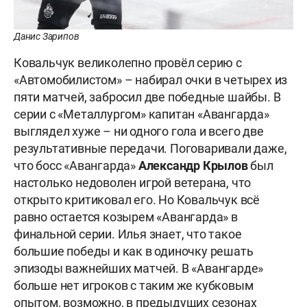
Данис Зарипов
Ковальчук великолепно провёл серию с
«Автомобилистом» – набирал очки в четырех из
пяти матчей, забросил две победные шайбы. В
серии с «Металлургом» капитан «Авангарда»
выглядел хуже – ни одного гола и всего две
результативные передачи. Поговаривали даже,
что босс «Авангарда»
Александр Крылов
был
настолько недоволен игрой ветерана, что
открыто критиковал его. Но Ковальчук всё
равно остается козырем «Авангарда» в
финальной серии. Илья знает, что такое
большие победы и как в одиночку решать
эпизоды важнейших матчей. В «Авангарде»
больше нет игроков с таким же кубковым
опытом, возможно, в предыдущих сезонах